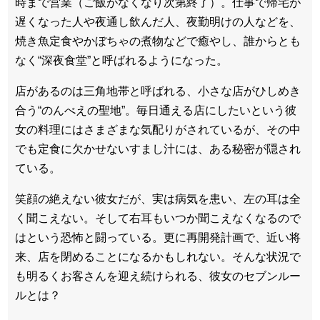
時まで営業（ご飯がなくなり次第終了）。仕事で帰宅が
遅くなった人や夜通し飲んだ人、夜勤明けの人などを、
焼き魚定食やかぼちゃの煮物などで癒やし、誰からとも
なく“深夜食堂”と呼ばれるようになった。
店があるのは三角地帯と呼ばれる、小さな店がひしめき
合う“のんべえの聖地”。毎日通える店にしたいという彼
女の料理にはさまざまな気配りがされているが、その中
でも定食に欠かせないすまし汁には、ある秘密が隠され
ている。
笑顔の絶えない彼女だが、実は病気を患い、左の耳は全
く聞こえない。そして右耳もいつか聞こえなくなるので
はという恐怖と闘っている。更に再開発計画で、近い将
来、店を閉めることになるかもしれない。そんな状況で
も明るくお客さんを迎え続けられる、彼女のセブンルー
ルとは？