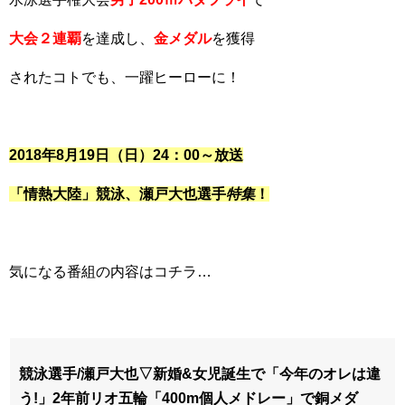
大会２連覇
を達成し、
金メダル
を獲得
されたコトでも、一躍ヒーローに！
2018年8月19日（日）
24：00～放送
「情熱大陸」競泳、瀬戸大也選手
特集
！
気になる番組の内容はコチラ…
競泳選手/瀬戸大也▽新婚&女児誕生で「今年のオレは違
う!」2年前リオ五輪「400m個人メドレー」で銅メダ