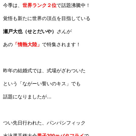
今季は、
世界ランク２位
で話題沸騰中！
覚悟も新たに世界の頂点を目指している
瀬戸大也（せとだいや）
さんが
あの
「情熱大陸」
で特集されます！
昨年の結婚式では、式場がざわついた
という「ながーい誓いのキス」でも
話題になりましたが…
つい先日行われた、パンパシフィック
水泳選手権大会
男子200ｍバタフライ
で