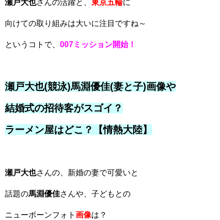
瀬戸大也
さんの活躍と、
東京五輪
に
向けての取り組みは大いに注目ですね～
というコトで、
007ミッション開始！
瀬戸大也(競泳)馬淵優佳(妻と子)画像や
結婚式の招待客がスゴイ？
ラーメン屋はどこ？【情熱大陸】
瀬戸大也
さんの、新婚の妻で可愛いと
話題の
馬淵優佳
さんや、子どもとの
ニューボーンフォト
画像
は？