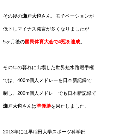
その後の
瀬戸大也
さん、モチベーションが
低下しマイナス発言が多くなりましたが
5ヶ月後の
国民体育大会で4冠を達成
。
その年の暮れに出場した世界短水路選手権
では、400m個人メドレーを日本新記録で
制し、200m個人メドレーでも日本新記録で
瀬戸大也
さんは
準優勝
を果たしました。
2013年には早稲田大学スポーツ科学部