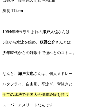
出身地：埼玉県入間郡毛呂山町
身長 174cm
1994年埼玉県生まれの
瀬戸大也
さんは
5歳から水泳を始め、
萩野公介
さんとは
少年時代からの好敵手で憧れとのコト…。
なんと、
瀬戸大也
さんは、個人メドレー
バタフライ、自由形、平泳ぎ、背泳ぎと
全ての泳法で全国大会優勝経験を持つ
スーパーアスリートなんです！