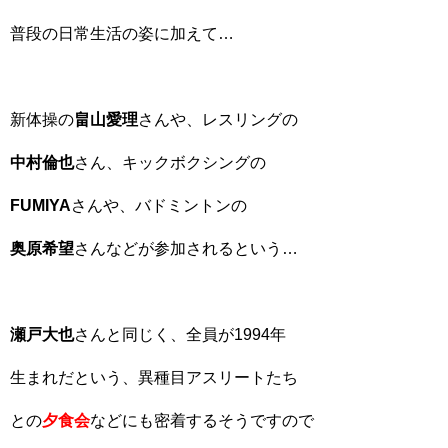
普段の日常生活の姿に加えて…
新体操の
畠山愛理
さんや、レスリングの
中村倫也
さん、キックボクシングの
FUMIYA
さんや、バドミントンの
奥原希望
さんなどが参加されるという…
瀬戸大也
さんと同じく、全員が1994年
生まれだという、異種目アスリートたち
との
夕食会
などにも密着するそうですので