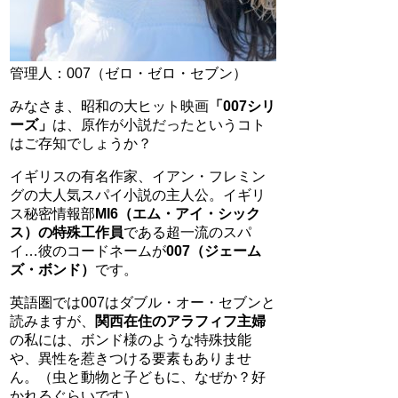
管理人：007（ゼロ・ゼロ・セブン）
みなさま、昭和の大ヒット映画
「007シリ
ーズ」
は、原作が小説だったというコト
はご存知でしょうか？
イギリスの有名作家、イアン・フレミン
グの大人気スパイ小説の主人公。イギリ
ス秘密情報部
MI6（エム・アイ・シック
ス）の特殊工作員
である超一流のスパ
イ…彼のコードネームが
007（ジェーム
ズ・ボンド）
です。
英語圏では007はダブル・オー・セブンと
読みますが、
関西在住のアラフィフ主婦
の私には、ボンド様のような特殊技能
や、異性を惹きつける要素もありませ
ん。（虫と動物と子どもに、なぜか？好
かれるぐらいです）