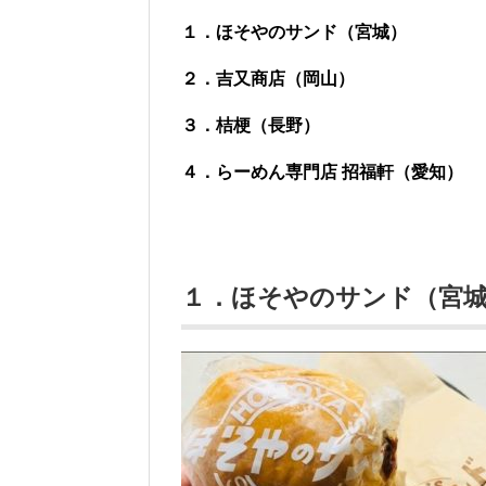
１．ほそやのサンド（宮城）
２．吉又商店（岡山）
３．桔梗（長野）
４．らーめん専門店 招福軒（愛知）
１．ほそやのサンド（宮