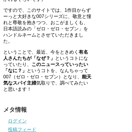
ですので、このサイトでは、1作目からず
ーっと大好きな007シリーズに、敬意と憧
れと尊敬を抱きつつ、おこがましくも、
日本語読みの「ゼロ・ゼロ・セブン」を
ハンドルネームとさせていただきまし
た。
ということで、最近、今をときめく
有名
人さんたちが「なぜ？」
というコトにな
っていたり、
このニュースっていったい
「なに？」
というコトを、なんちゃって
007（ゼロ・ゼロ・セブン）となり、
能天
気なスパイ主婦
気取りで、調べてみたい
と思います！
メタ情報
ログイン
投稿フィード