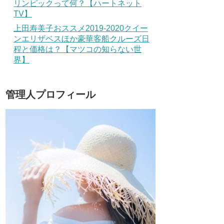
リンピックって何？【ハートネット
TV】
上田寿美子おススメ2019-2020クイー
ンエリザベスほか豪華客船クルーズ日
程と価格は？【マツコの知らない世
界】
管理人プロフィール