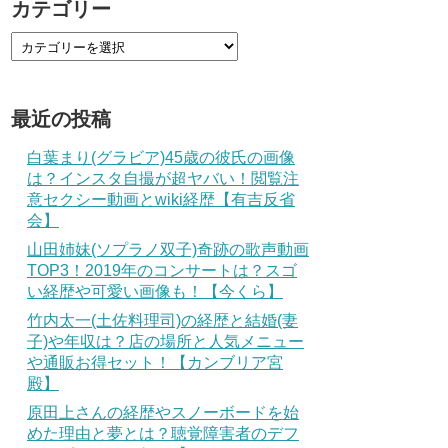
カテゴリー
最近の投稿
白葉まり(グラビア)45歳の彼氏の画像
は？インスタ自撮が超ヤバい！閲覧注
意セクシー動画とwiki経歴【有吉反省
会】
山田姉妹(ソプラノ双子)奇跡の歌声動画
TOP3！2019年のコンサートは？スゴ
い経歴や可愛い画像も！【今くら】
竹内太一(土佐料理司)の経歴と結婚(妻
子)や年収は？店の場所と人気メニュー
や通販お得セット！【カンブリア宮
殿】
原田上さんの経歴やスノーボードを始
めた理由と夢とは？聴覚障害者のデフ