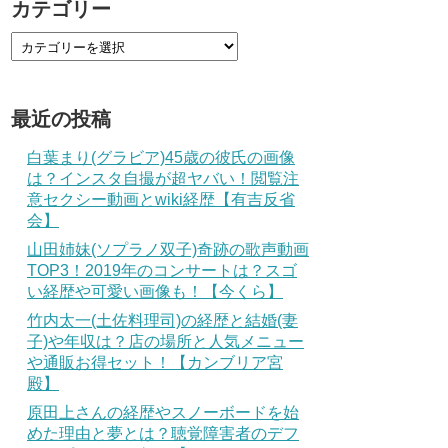
カテゴリー
最近の投稿
白葉まり(グラビア)45歳の彼氏の画像
は？インスタ自撮が超ヤバい！閲覧注
意セクシー動画とwiki経歴【有吉反省
会】
山田姉妹(ソプラノ双子)奇跡の歌声動画
TOP3！2019年のコンサートは？スゴ
い経歴や可愛い画像も！【今くら】
竹内太一(土佐料理司)の経歴と結婚(妻
子)や年収は？店の場所と人気メニュー
や通販お得セット！【カンブリア宮
殿】
原田上さんの経歴やスノーボードを始
めた理由と夢とは？聴覚障害者のデフ