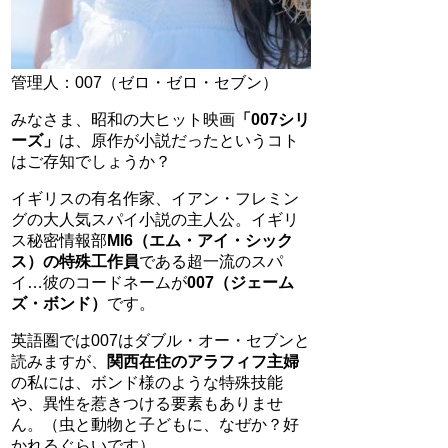
管理人：007（ゼロ・ゼロ・セブン）
みなさま、昭和の大ヒット映画
「007シリ
ーズ」
は、原作が小説だったというコト
はご存知でしょうか？
イギリスの有名作家、イアン・フレミン
グの大人気スパイ小説の主人公。イギリ
ス秘密情報部
MI6（エム・アイ・シック
ス）の特殊工作員
である超一流のスパ
イ…彼のコードネームが
007（ジェーム
ズ・ボンド）
です。
英語圏では007はダブル・オー・セブンと
読みますが、
関西在住のアラフィフ主婦
の私には、ボンド様のような特殊技能
や、異性を惹きつける要素もありませ
ん。（虫と動物と子どもに、なぜか？好
かれるぐらいです）