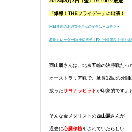
2018年8月3日（金）19：00～放送
「爆報！THEフライデー」に出演！
同日放送の池辺雪子さんの記事は▼コチラ▼
着物トレーダーIは池辺雪子！FXで4億脱税主婦！経
西山麗
さんは、北京五輪の決勝戦だっ
オーストラリア戦で、延長12回の死闘
放った
サヨナラヒット
が印象的ですよ
そんな金メダリストの
西山麗
さんが
過去に
心臓移植
をされていたらしい