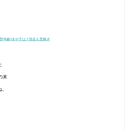
歴(年齢)夫や子は？現在も荒稼ぎ
た
の末
ね。