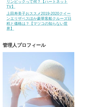
リンピックって何？【ハートネット
TV】
上田寿美子おススメ2019-2020クイー
ンエリザベスほか豪華客船クルーズ日
程と価格は？【マツコの知らない世
界】
管理人プロフィール