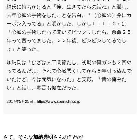
納氏に持ちかけると「俺、生きてたらの話ね」と返し、
去年心臓の手術をしたことを告白。「（心臓の）弁にカ
ーボン入ってる」と明かした。しかしＬｉＬｉＣｏは
「心臓の手術したって聞いてビックリしたら、余命２５
年って言ってました。２２年後、ピンピンしてるでし
ょ」と笑った。
加納氏は「ひざは人工関節だし、初期の胃ガンも２回や
ってるんだよ。それで心臓悪くしてから５年引っ込んで
いたけど、今は元気になった」と笑顔。「昔の俺みた
い」と話し、毒舌も健在だった。
2017年5月25日：https://www.sponichi.co.jp
さて、そんな
加納典明
さんの作品が