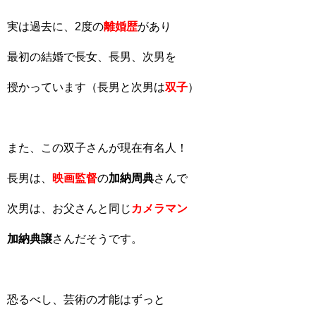
実は過去に、2度の
離婚歴
があり
最初の結婚で長女、長男、次男を
授かっています（長男と次男は
双子
）
また、この双子さんが現在有名人！
長男は、
映画監督
の
加納周典
さんで
次男は、お父さんと同じ
カメラマン
加納典譲
さんだそうです。
恐るべし、芸術の才能はずっと