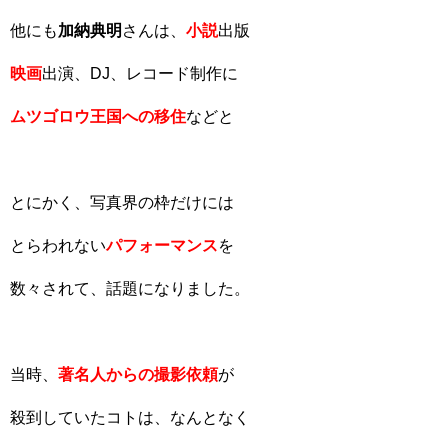
他にも
加納典明
さんは、
小説
出版
映画
出演、DJ、レコード制作に
ムツゴロウ王国への移住
などと
とにかく、写真界の枠だけには
とらわれない
パフォーマンス
を
数々されて、話題になりました。
当時、
著名人からの撮影依頼
が
殺到していたコトは、なんとなく