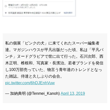
私の個展「ピンクの犬」に来てくれたスーパー編集者
達。マガジンハウスが平凡出版だった頃、私は「平凡パ
ンチ」ヌードグラビアで世に出て行った。石川次郎、西
木正明、椎根和、写真家・長濱治。若者ブランドを発信
し100万部売っていた、物言う青年達のトレンドとなっ
た雑誌。侍達と久しぶりの会合。
pic.twitter.com/6hDJEnhVuw
— 加納典明 (@Tenmei_Kanoh)
April 13, 2019