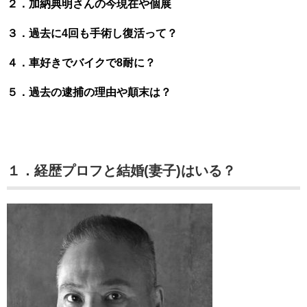
２．加納典明さんの今現在や個展
３．過去に4回も手術し復活って？
４．車好きでバイクで8耐に？
５．過去の逮捕の理由や顛末は？
１．経歴プロフと結婚(妻子)はいる？