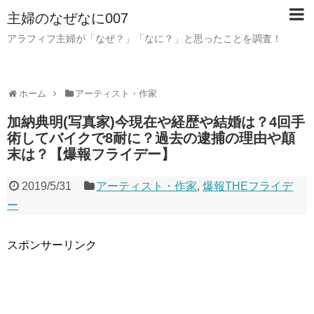
主婦のなぜなに007
アラフィフ主婦が「なぜ？」「なに？」と思ったことを調査！
ホーム
アーティスト・作家
加納典明(写真家)今現在や経歴や結婚は？4回手
術してバイクで8耐に？過去の逮捕の理由や顛
末は？【爆報フライデー】
2019/5/31
アーティスト・作家
,
爆報THEフライデ
ー
スポンサーリンク