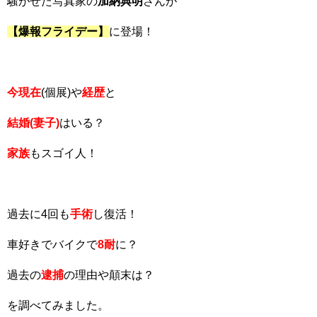
騒がせた写真家の
加納典明
さんが
【爆報フライデー】
に登場！
今現在
(個展)や
経歴
と
結婚(妻子)
はいる？
家族
もスゴイ人！
過去に4回も
手術
し復活！
車好きでバイクで
8耐
に？
過去の
逮捕
の理由や顛末は？
を調べてみました。