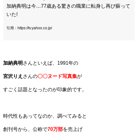
加納典明は今…77歳ある驚きの職業に転身し再び蘇って
いた!
引用：https://tv.yahoo.co.jp/
加納典明
さんといえば、1991年の
宮沢りえ
さんの
〇〇ヌード写真集
が
すごく話題となったのが印象的です。
時代性もあってなのか、調べてみると
創刊号から、公称で
70万部
を売上げ