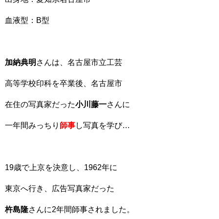
血液型：B型
加納典明
さんは、名古屋市立工芸
高等学校印科を卒業後、名古屋市
在住の写真家だった
小川藤一
さんに
一年間みっちり
師事
し写真を学び…
19歳で上京を決意し、1962年に
東京へ行き、広告写真家だった
杵島隆
さんに2年間師事されました。