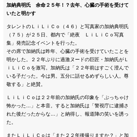
加納典明氏 余命２５年！？去年、心臓の手術を受けて
いたと明かす
タレントのＬｉＬｉＣｏ（４６）と写真家の加納典明氏
（７５）が２５日、都内で「絶夜 ＬｉＬｉＣｏ写真
集」発売記念イベントを行った。
その席で加納氏は昨年、心臓の手術を受けていたことを
明かした。２２年ぶりに過激ヌードの巨匠・加納氏がＬ
ｉＬｉＣｏを激写。加納氏は「２２年前はすごく澄んで
いる子だった。今は男。五分に話せるめずらしい人。尊
敬する」と絶賛。
ＬｉＬｉＣｏは２２年前の加納氏の印象を「ぶっちゃけ
怖かった…」と本音。すると加納氏は「警視庁に逮捕さ
れた後だったからな…」と納得し、報道陣の笑いを誘っ
た。
またＬｉＬｉＣｏは「また２２年後撮りますか？」と加