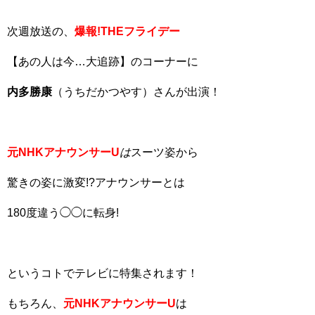
次週放送の、
爆報!THEフライデー
【あの人は今…大追跡】のコーナーに
内多勝康
（うちだかつやす）さんが出演！
元NHKアナウンサーU
は
スーツ姿から
驚きの姿に激変!?アナウンサーとは
180度違う◯◯に転身!
というコトでテレビに特集されます！
もちろん、
元NHKアナウンサーU
は