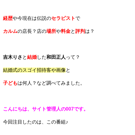
経歴
や今現在は伝説の
セラピスト
で
カルム
の店長？店の
場所
や
料金
と
評判
は？
吉木りさ
と
結婚
した
和田正人
って？
結婚式のスゴイ招待客や画像
と
子ども
は何人？など調べてみました。
こんにちは、サイト管理人の007です。
今回注目したのは、この番組♪