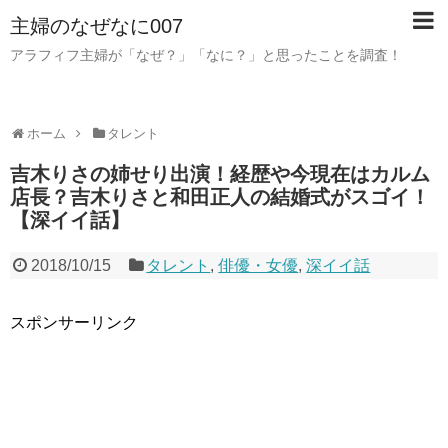
主婦のなぜなに007
アラフィフ主婦が「なぜ？」「なに？」と思ったことを調査！
ホーム
タレント
吉木りさの姉せり出演！経歴や今現在はカルム
店長？吉木りさと和田正人の結婚式がスゴイ！
【深イイ話】
2018/10/15
タレント
,
俳優・女優
,
深イイ話
スポンサーリンク