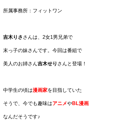
所属事務所：フィットワン
吉木りさ
さんは、2女1男兄弟で
末っ子の妹さんです。今回は番組で
美人のお姉さん
吉木せり
さんと登場！
中学生の頃は
漫画家
を目指していた
そうで、今でも趣味は
アニメ
や
BL漫画
なんだそうです♪