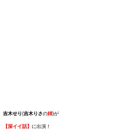
吉木せり
(
吉木りさ
の
姉
)が
【深イイ話】
に出演！