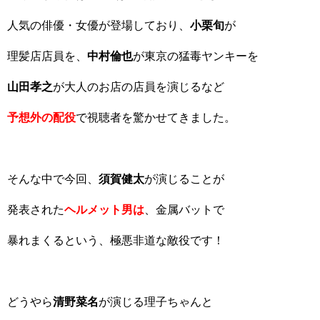
人気の俳優・女優が登場しており、
小栗旬
が
理髪店店員を、
中村倫也
が東京の猛毒ヤンキーを
山田孝之
が大人のお店の店員を演じるなど
予想外の配役
で視聴者を驚かせてきました。
そんな中で今回、
須賀健太
が演じることが
発表された
ヘルメット男は
、金属バットで
暴れまくるという、極悪非道な敵役です！
どうやら
清野菜名
が演じる理子ちゃんと