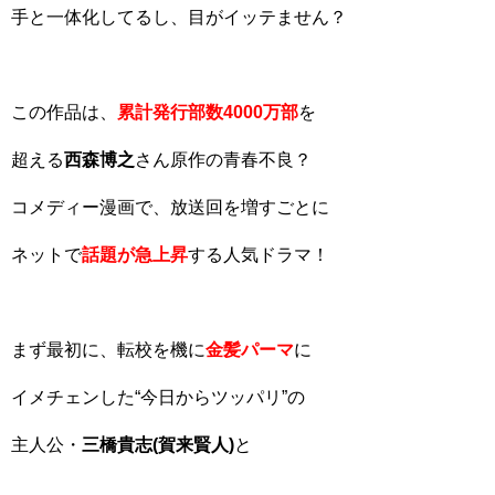
手と一体化してるし、目がイッテません？
この作品は、
累計発行部数4000万部
を
超える
西森博之
さん原作の青春不良？
コメディー漫画で、放送回を増すごとに
ネットで
話題が急上昇
する人気ドラマ！
まず最初に、転校を機に
金髪パーマ
に
イメチェンした“今日からツッパリ”の
主人公・
三橋貴志(賀来賢人)
と