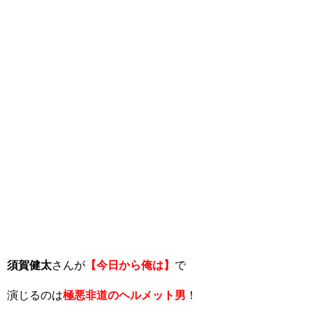
須賀健太
さんが
【今日から俺は】
で
演じるのは
極悪非道のヘルメット男
！