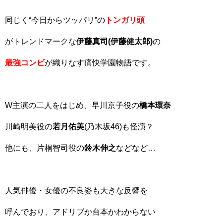
同じく“今日からツッパリ”の
トンガリ頭
がトレンドマークな
伊藤真司(伊藤健太郎)
の
最強コンビ
が織りなす痛快学園物語です。
W主演の二人をはじめ、早川京子役の
橋本環奈
川崎明美役の
若月佑美
(乃木坂46)も怪演？
他にも、片桐智司役の
鈴木伸之
などなど…
人気俳優・女優の不良姿も大きな反響を
呼んでおり、アドリブか台本かわからない