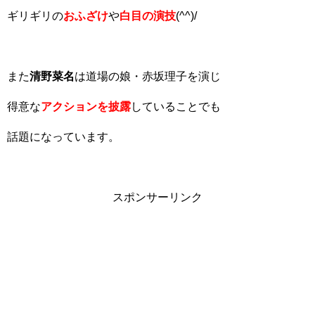
ギリギリの
おふざけ
や
白目の演技
(^^)/
また
清野菜名
は道場の娘・赤坂理子を演じ
得意な
アクションを披露
していることでも
話題になっています。
スポンサーリンク