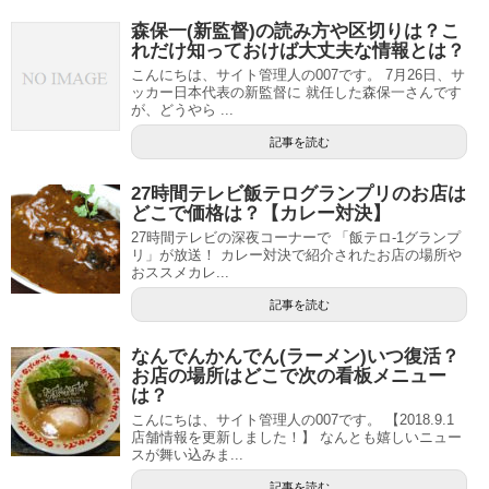
森保一(新監督)の読み方や区切りは？こ
れだけ知っておけば大丈夫な情報とは？
こんにちは、サイト管理人の007です。 7月26日、サ
ッカー日本代表の新監督に 就任した森保一さんです
が、どうやら ...
記事を読む
27時間テレビ飯テログランプリのお店は
どこで価格は？【カレー対決】
27時間テレビの深夜コーナーで 「飯テロ-1グランプ
リ」が放送！ カレー対決で紹介されたお店の場所や
おススメカレ...
記事を読む
なんでんかんでん(ラーメン)いつ復活？
お店の場所はどこで次の看板メニュー
は？
こんにちは、サイト管理人の007です。 【2018.9.1
店舗情報を更新しました！】 なんとも嬉しいニュー
スが舞い込みま...
記事を読む