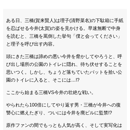
ある日、三橋(賀来賢人)は理子(清野菜名)の下駄箱に手紙
を忍ばせる今井(太賀)の姿を見かける。早速無断で中身
を読むと、三橋を罵倒した挙句「僕と会ってください」
と理子を呼び出す内容。
頭にきた三橋は諦めの悪い今井を脅かしてやろうと、呼
び出し場所の公園のトイレに隠れ、待ち伏せすることを
思いつく。しかし、ちょうど落ちていたバットを拾い公
園のトイレに入ると、そこには…!?
ここから始まる三橋VS今井の壮絶な戦い。
やられたら100倍にしてやり返す男・三橋が今井への復
讐心に燃えたぎり、ついには今井を廃ビルに監禁!?
原作ファンの間でもっとも人気が高く、そして実写化は