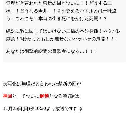
無理だと言われた禁断の回がついに！！どうする三
橋！！どうなる今井！！拳を交えるバトルとは一味違
う、これこそ、本当の生き死にをかけた死闘！？
絶対に敵に回してはいけない三橋の本領発揮！ネタバレ
厳禁！1秒たりとも目が離せないハラハラの展開！！！
あなたは衝撃的瞬間の目撃者になる…！！！
実写化は無理だと言われた禁断の回が
神回
としてついに
解禁
となる第7話は
11月25日(日)夜10:30より放送です(^^)/