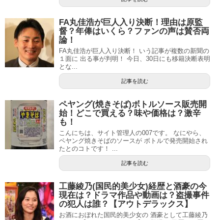
FA丸佳浩が巨人入り決断！理由は原監
督？年俸はいくら？ファンの声は賛否両
論！
FA丸佳浩が巨人入り決断！ いう記事が複数の新聞の
１面に 出る事が判明！ 今日、30日にも移籍決断表明
とな...
記事を読む
ペヤング(焼きそば)ボトルソース販売開
始！どこで買える？味や価格は？激辛
も！
こんにちは、サイト管理人の007です。 なにやら、
ペヤング焼きそばのソースが ボトルで発売開始され
たとのコトです！ ...
記事を読む
工藤綾乃(国民的美少女)経歴と酒豪の今
現在は？ドラマ作品や動画は？盗撮事件
の犯人は誰？【アウトデラックス】
お酒におぼれた国民的美少女の 酒豪として工藤綾乃