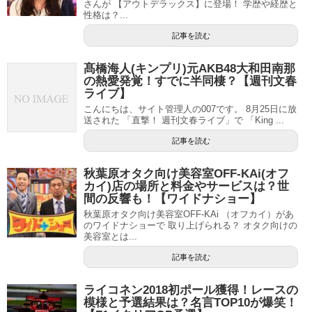
さんが 【アウトデラックス】に登場！ 学歴や経歴と
性格は？...
記事を読む
髙橋海人(キンプリ)元AKB48大和田南那
の熱愛発覚！すでに半同棲？【週刊文春
ライブ】
こんにちは、サイト管理人の007です。 8月25日に放
送された 「直撃！ 週刊文春ライブ」で 「King ...
記事を読む
秋葉原オタク向け美容室OFF-KAi(オフ
カイ)店の場所と料金やサービスは？世
間の反響も！【ワイドナショー】
秋葉原オタク向け美容室OFF-KAi （オフカイ）があ
のワイドナショーで 取り上げられる？ オタク向けの
美容室とは...
記事を読む
ライコネン2018初ポール獲得！レースの
模様と予選結果は？名言TOP10が爆笑！