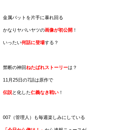
金属バットを片手に暴れ回る
かなりヤバいヤツの
画像が初公開
！
いったい
何話に登場
する？
禁断の神回
ねたばれストーリー
は？
11月25日の7話は原作で
伝説
と化した
仁義なき戦い
！
007（管理人）も毎週楽しみにしている
「今日から俺は！」
から速報ニュースが