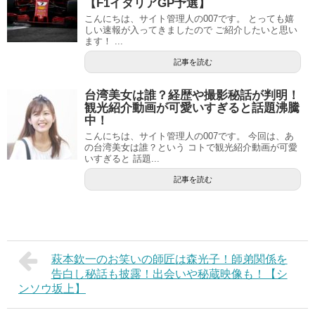
【F1イタリアGP予選】
こんにちは、サイト管理人の007です。 とっても嬉
しい速報が入ってきましたので ご紹介したいと思い
ます！ ...
記事を読む
台湾美女は誰？経歴や撮影秘話が判明！
観光紹介動画が可愛いすぎると話題沸騰
中！
こんにちは、サイト管理人の007です。 今回は、あ
の台湾美女は誰？という コトで観光紹介動画が可愛
いすぎると 話題...
記事を読む
萩本欽一のお笑いの師匠は森光子！師弟関係を
告白し秘話も披露！出会いや秘蔵映像も！【シ
ンソウ坂上】