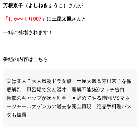
芳根京子（よしねきょうこ）
さんが
「しゃべくり007」
に
土屋太鳳
さんと
一緒に登場されます！
番組の内容はこちら
実は変人？大人気朝ドラ女優・土屋太鳳＆芳根京子を徹
底解剖！風呂場で父と漫才…理解不能(秘)フェチ告白…
衝撃のギャップが次々判明！▼辞めてやる!芳根VSマネ
ージャー…大ゲンカの過去を完全再現！絶品手料理パス
タも披露