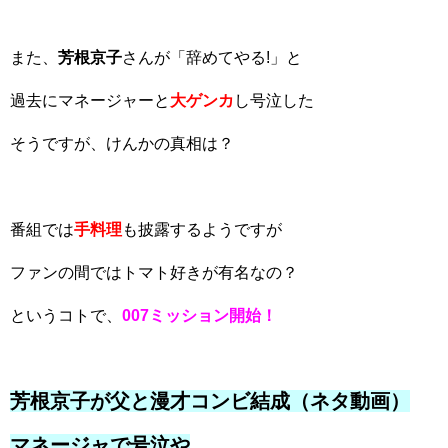
また、
芳根京子
さんが「辞めてやる!」と
過去にマネージャーと
大ゲンカ
し号泣した
そうですが、けんかの真相は？
番組では
手料理
も披露するようですが
ファンの間ではトマト好きが有名なの？
というコトで、
007ミッション開始！
芳根京子が父と
漫才コンビ結成（ネタ動画）
マネージャで号泣や