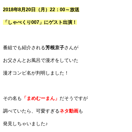
2018年8月20日（月）22：00～放送
「しゃべくり007」にゲスト出演！
番組でも紹介される
芳根京子
さんが
お父さんとお風呂で漫才をしていた
漫才コンビ名が判明しました！
その名も
「まめむーまん」
だそうですが
調べていたら、可愛すぎる
ネタ動画
も
発見しちゃいました♪