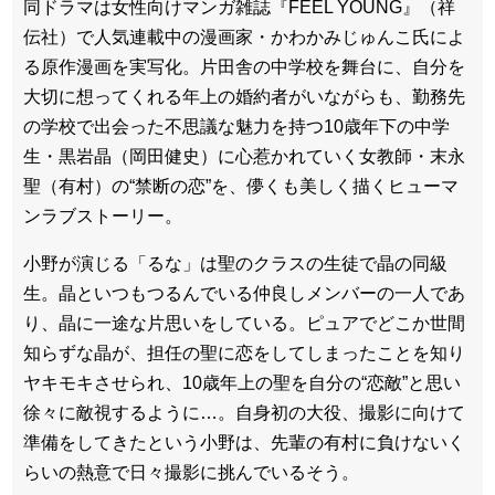
同ドラマは女性向けマンガ雑誌『FEEL YOUNG』（祥
伝社）で人気連載中の漫画家・かわかみじゅんこ氏によ
る原作漫画を実写化。片田舎の中学校を舞台に、自分を
大切に想ってくれる年上の婚約者がいながらも、勤務先
の学校で出会った不思議な魅力を持つ10歳年下の中学
生・黒岩晶（岡田健史）に心惹かれていく女教師・末永
聖（有村）の“禁断の恋”を、儚くも美しく描くヒューマ
ンラブストーリー。
小野が演じる「るな」は聖のクラスの生徒で晶の同級
生。晶といつもつるんでいる仲良しメンバーの一人であ
り、晶に一途な片思いをしている。ピュアでどこか世間
知らずな晶が、担任の聖に恋をしてしまったことを知り
ヤキモキさせられ、10歳年上の聖を自分の“恋敵”と思い
徐々に敵視するように…。自身初の大役、撮影に向けて
準備をしてきたという小野は、先輩の有村に負けないく
らいの熱意で日々撮影に挑んでいるそう。