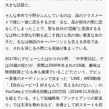
大きな話題だ。
そんな本作で小野がふんしているのは、晶のクラスメー
トで彼に一途に恋をする少女・るな。晶が担任の聖に恋
をしてしまったことで、聖を自分の“恋敵”と意識するる
なは時に大胆な行動も起こす負けん気の強い素直な女の
子だ。るなは物語のキーパーソンとも言える存在であ
り、それを演じる小野にも視線が集まっている。
2017年にデビューしたばかりの小野。「中学聖日記」で
は15歳の役だが、実際は2000年生まれの18歳。趣味は
映画観賞と“心も体も健康でいること”だという。デビュ
ー直後のオーディションで決まった「LINE」WEB動画
「【告白ムービー】好きなんて、言えるわけない。」の
YouTube上での再生回数は220万回（2018年11月現在）
を超えている。そして短編映画『アンナとアンリの影送
り』では主演を務めるなど、女優として好スタートを切