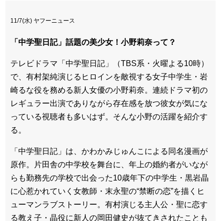
11/7(水) ヤフーニュース
「中学聖日記」話題の美少女！小野莉奈って？
テレビドラマ「中学聖日記」（TBS系・火曜よる10時）
で、有村架純演じるヒロインを敵視する女子中学生・岩
崎るな役を務める新人女優の小野莉奈。連続ドラマ初の
レギュラー出演でありながら存在感を放つ彼女が気にな
っている視聴者も多いはず。そんな小野の活躍を紹介す
る。
「中学聖日記」は、かわかみじゅんこによる同名漫画が
原作。片田舎の中学校を舞台に、年上の婚約者がいなが
らも勤務先の学校で出会った10歳年下の中学生・黒岩晶
に心惹かれていく女教師・末永聖の“禁断の恋”を描くヒ
ューマンラブストーリー。有村演じる主人公・聖に恋す
る教え子・晶役に新人の岡田健史が抜てきされたことも