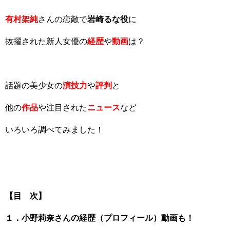
有村架純
さんの恋敵で
岩崎るな役
に
抜擢された新人女優の
経歴
や
動画
は？
話題の美少女の
演技力
や
評判
と
他の
作品
や注目された
ニュース
など
いろいろ調べてみました！
【目 次】
１．小野莉奈さんの経歴（プロフィール）動画も！