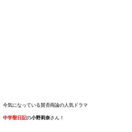
今気になっている賛否両論の人気ドラマ
中学聖日記
の
小野莉奈
さん！