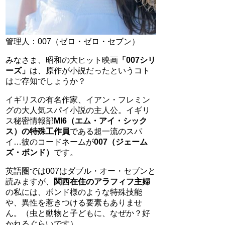
管理人：007（ゼロ・ゼロ・セブン）
みなさま、昭和の大ヒット映画
「007シリ
ーズ」
は、原作が小説だったというコト
はご存知でしょうか？
イギリスの有名作家、イアン・フレミン
グの大人気スパイ小説の主人公。イギリ
ス秘密情報部
MI6（エム・アイ・シック
ス）の特殊工作員
である超一流のスパ
イ…彼のコードネームが
007（ジェーム
ズ・ボンド）
です。
英語圏では007はダブル・オー・セブンと
読みますが、
関西在住のアラフィフ主婦
の私には、ボンド様のような特殊技能
や、異性を惹きつける要素もありませ
ん。（虫と動物と子どもに、なぜか？好
かれるぐらいです）