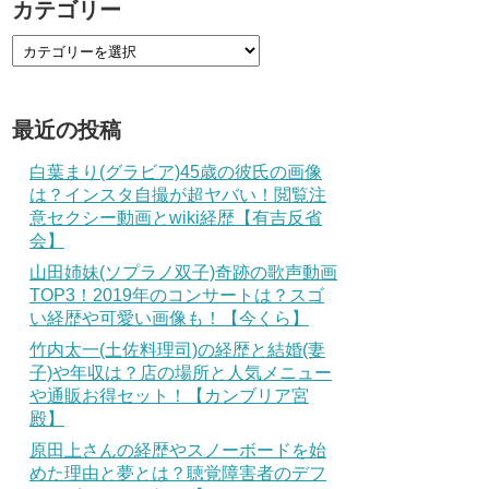
カテゴリー
最近の投稿
白葉まり(グラビア)45歳の彼氏の画像
は？インスタ自撮が超ヤバい！閲覧注
意セクシー動画とwiki経歴【有吉反省
会】
山田姉妹(ソプラノ双子)奇跡の歌声動画
TOP3！2019年のコンサートは？スゴ
い経歴や可愛い画像も！【今くら】
竹内太一(土佐料理司)の経歴と結婚(妻
子)や年収は？店の場所と人気メニュー
や通販お得セット！【カンブリア宮
殿】
原田上さんの経歴やスノーボードを始
めた理由と夢とは？聴覚障害者のデフ