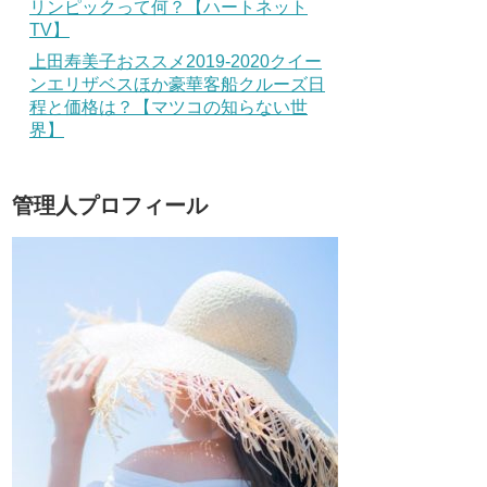
リンピックって何？【ハートネット
TV】
上田寿美子おススメ2019-2020クイー
ンエリザベスほか豪華客船クルーズ日
程と価格は？【マツコの知らない世
界】
管理人プロフィール