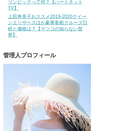
リンピックって何？【ハートネット
TV】
上田寿美子おススメ2019-2020クイー
ンエリザベスほか豪華客船クルーズ日
程と価格は？【マツコの知らない世
界】
管理人プロフィール