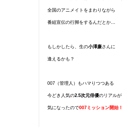
全国のアニメイトをまわりながら
番組宣伝の行脚をするんだとか…
もしかしたら、生の
小澤廉
さんに
逢えるかも？
007（管理人）もハマりつつある
今どき人気の
2.5次元俳優
のリアルが
気になったので
007ミッション開始！