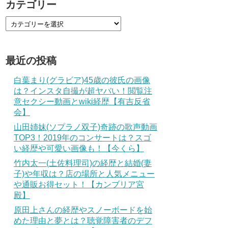
カテゴリー
最近の投稿
白葉まり(グラビア)45歳の彼氏の画像
は？インスタ自撮が超ヤバい！閲覧注
意セクシー動画とwiki経歴【有吉反省
会】
山田姉妹(ソプラノ双子)奇跡の歌声動画
TOP3！2019年のコンサートは？スゴ
い経歴や可愛い画像も！【今くら】
竹内太一(土佐料理司)の経歴と結婚(妻
子)や年収は？店の場所と人気メニュー
や通販お得セット！【カンブリア宮
殿】
原田上さんの経歴やスノーボードを始
めた理由と夢とは？聴覚障害者のデフ