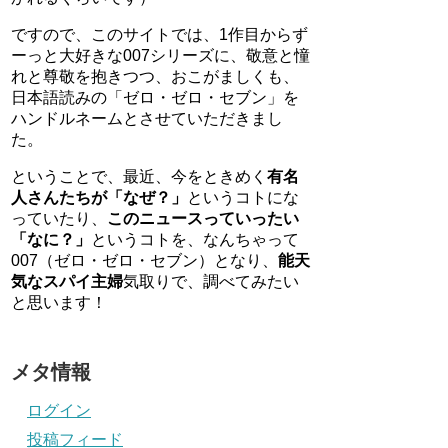
ですので、このサイトでは、1作目からず
ーっと大好きな007シリーズに、敬意と憧
れと尊敬を抱きつつ、おこがましくも、
日本語読みの「ゼロ・ゼロ・セブン」を
ハンドルネームとさせていただきまし
た。
ということで、最近、今をときめく
有名
人さんたちが「なぜ？」
というコトにな
っていたり、
このニュースっていったい
「なに？」
というコトを、なんちゃって
007（ゼロ・ゼロ・セブン）となり、
能天
気なスパイ主婦
気取りで、調べてみたい
と思います！
メタ情報
ログイン
投稿フィード