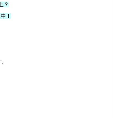
上？
送中！
す。