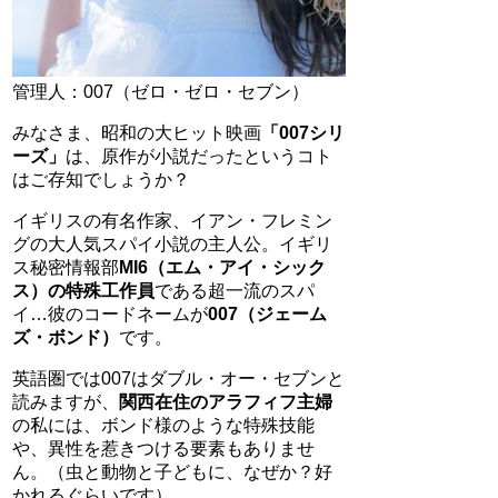
管理人：007（ゼロ・ゼロ・セブン）
みなさま、昭和の大ヒット映画
「007シリ
ーズ」
は、原作が小説だったというコト
はご存知でしょうか？
イギリスの有名作家、イアン・フレミン
グの大人気スパイ小説の主人公。イギリ
ス秘密情報部
MI6（エム・アイ・シック
ス）の特殊工作員
である超一流のスパ
イ…彼のコードネームが
007（ジェーム
ズ・ボンド）
です。
英語圏では007はダブル・オー・セブンと
読みますが、
関西在住のアラフィフ主婦
の私には、ボンド様のような特殊技能
や、異性を惹きつける要素もありませ
ん。（虫と動物と子どもに、なぜか？好
かれるぐらいです）