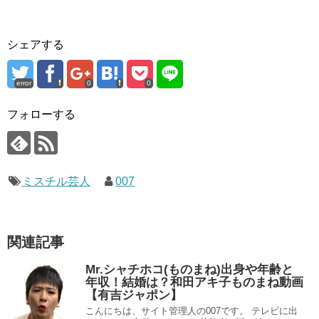
シェアする
error
0
0
フォローする
ミスチル芸人
007
関連記事
Mr.シャチホコ(ものまね)出身や年齢と
年収！結婚は？和田アキ子ものまね動画
【有吉ジャポン】
こんにちは、サイト管理人の007です。 テレビに出