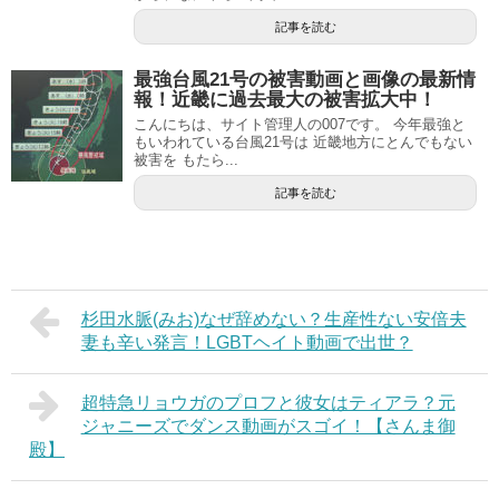
記事を読む
最強台風21号の被害動画と画像の最新情
報！近畿に過去最大の被害拡大中！
こんにちは、サイト管理人の007です。 今年最強と
もいわれている台風21号は 近畿地方にとんでもない
被害を もたら...
記事を読む
杉田水脈(みお)なぜ辞めない？生産性ない安倍夫
妻も辛い発言！LGBTヘイト動画で出世？
超特急リョウガのプロフと彼女はティアラ？元
ジャニーズでダンス動画がスゴイ！【さんま御
殿】