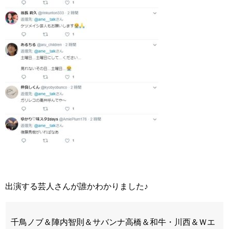
出演する芸人さんが誰かわかりました♪
千鳥ノブ＆陣内智則＆サバンナ高橋＆和牛・川西＆Ｗエ