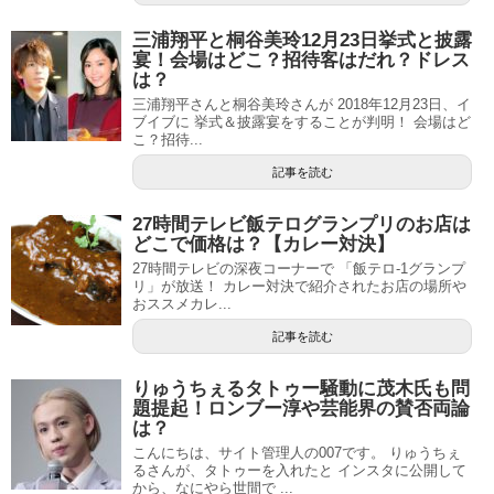
三浦翔平と桐谷美玲12月23日挙式と披露
宴！会場はどこ？招待客はだれ？ドレス
は？
三浦翔平さんと桐谷美玲さんが 2018年12月23日、イ
ブイブに 挙式＆披露宴をすることが判明！ 会場はど
こ？招待...
記事を読む
27時間テレビ飯テログランプリのお店は
どこで価格は？【カレー対決】
27時間テレビの深夜コーナーで 「飯テロ-1グランプ
リ」が放送！ カレー対決で紹介されたお店の場所や
おススメカレ...
記事を読む
りゅうちぇるタトゥー騒動に茂木氏も問
題提起！ロンブー淳や芸能界の賛否両論
は？
こんにちは、サイト管理人の007です。 りゅうちぇ
るさんが、タトゥーを入れたと インスタに公開して
から、なにやら世間で ...