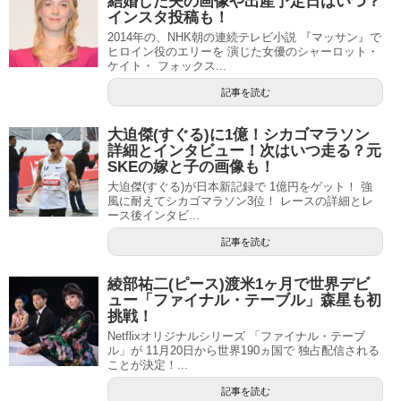
結婚した夫の画像や出産予定日はいつ？
インスタ投稿も！
2014年の、NHK朝の連続テレビ小説 『マッサン』で
ヒロイン役のエリーを 演じた女優のシャーロット・
ケイト・ フォックス...
記事を読む
大迫傑(すぐる)に1億！シカゴマラソン
詳細とインタビュー！次はいつ走る？元
SKEの嫁と子の画像も！
大迫傑(すぐる)が日本新記録で 1億円をゲット！ 強
風に耐えてシカゴマラソン3位！ レースの詳細とレ
ース後インタビ...
記事を読む
綾部祐二(ピース)渡米1ヶ月で世界デビ
ュー「ファイナル・テーブル」森星も初
挑戦！
Netflixオリジナルシリーズ 「ファイナル・テーブ
ル」が 11月20日から世界190ヵ国で 独占配信される
ことが決定！...
記事を読む