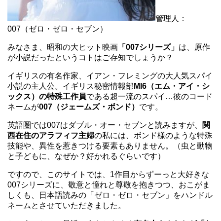
管理人：
007（ゼロ・ゼロ・セブン）
みなさま、昭和の大ヒット映画
「007シリーズ」
は、原作
が小説だったというコトはご存知でしょうか？
イギリスの有名作家、イアン・フレミングの大人気スパイ
小説の主人公。イギリス秘密情報部
MI6（エム・アイ・シ
ックス）の特殊工作員
である超一流のスパイ…彼のコード
ネームが
007（ジェームズ・ボンド）
です。
英語圏では007はダブル・オー・セブンと読みますが、
関
西在住のアラフィフ主婦
の私には、ボンド様のような特殊
技能や、異性を惹きつける要素もありません。（虫と動物
と子どもに、なぜか？好かれるぐらいです）
ですので、このサイトでは、1作目からずーっと大好きな
007シリーズに、敬意と憧れと尊敬を抱きつつ、おこがま
しくも、日本語読みの「ゼロ・ゼロ・セブン」をハンドル
ネームとさせていただきました。