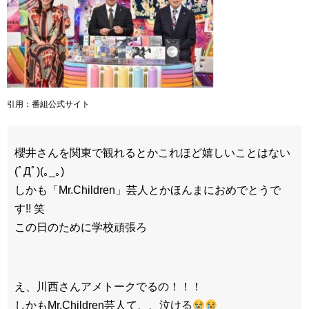
引用：番組公式サイト
櫻井さんを関東で観れるとかこれほど嬉しいことはない
(ﾟДﾟ)(｡_｡)
しかも「Mr.Children」芸人とかほんまにおめでとうで
す!! 笑
この日のために学校頑張ろ
え、川西さんアメトークでるの！！！
しかもMr.Children芸人て、、泣ける