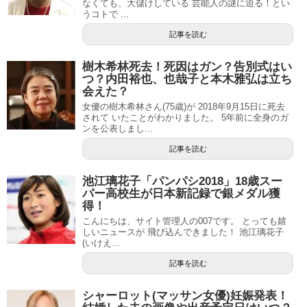
なくても、大儲けしている 芸能人の謎に迫る！とい
うコトで ...
記事を読む
樹木希林死去！死因はガン？告別式はい
つ？内田裕也、也哉子と本木雅弘は立ち
会えた？
女優の樹木希林さん(75歳)が 2018年9月15日に死去
されて いたことがわかりました。 5年前に全身のガ
ンを公表しまし...
記事を読む
池江璃花子「パンパシ2018」18歳スー
パー高校生が日本新記録で銀メダル獲
得！
こんにちは、サイト管理人の007です。 とっても嬉
しいニュースが 飛び込んできました！ 池江璃花子
(いけえ...
記事を読む
シャーロット(マッサン女優)妊娠発表！