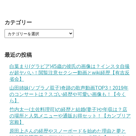
カテゴリー
最近の投稿
白葉まり(グラビア)45歳の彼氏の画像は？インスタ自撮
が超ヤバい！閲覧注意セクシー動画とwiki経歴【有吉反
省会】
山田姉妹(ソプラノ双子)奇跡の歌声動画TOP3！2019年
のコンサートは？スゴい経歴や可愛い画像も！【今く
ら】
竹内太一(土佐料理司)の経歴と結婚(妻子)や年収は？店
の場所と人気メニューや通販お得セット！【カンブリア
宮殿】
原田上さんの経歴やスノーボードを始めた理由と夢と