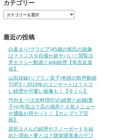
カテゴリー
最近の投稿
白葉まり(グラビア)45歳の彼氏の画像
は？インスタ自撮が超ヤバい！閲覧注
意セクシー動画とwiki経歴【有吉反省
会】
山田姉妹(ソプラノ双子)奇跡の歌声動画
TOP3！2019年のコンサートは？スゴ
い経歴や可愛い画像も！【今くら】
竹内太一(土佐料理司)の経歴と結婚(妻
子)や年収は？店の場所と人気メニュー
や通販お得セット！【カンブリア宮
殿】
原田上さんの経歴やスノーボードを始
めた理由と夢とは？聴覚障害者のデフ