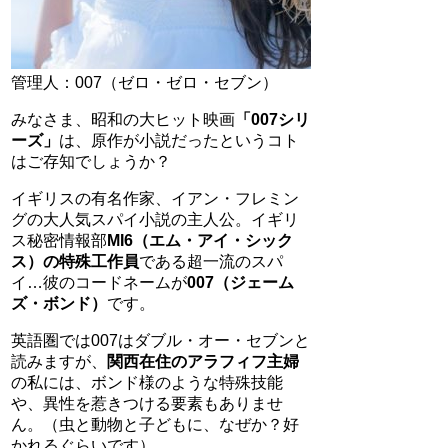
管理人：007（ゼロ・ゼロ・セブン）
みなさま、昭和の大ヒット映画
「007シリ
ーズ」
は、原作が小説だったというコト
はご存知でしょうか？
イギリスの有名作家、イアン・フレミン
グの大人気スパイ小説の主人公。イギリ
ス秘密情報部
MI6（エム・アイ・シック
ス）の特殊工作員
である超一流のスパ
イ…彼のコードネームが
007（ジェーム
ズ・ボンド）
です。
英語圏では007はダブル・オー・セブンと
読みますが、
関西在住のアラフィフ主婦
の私には、ボンド様のような特殊技能
や、異性を惹きつける要素もありませ
ん。（虫と動物と子どもに、なぜか？好
かれるぐらいです）