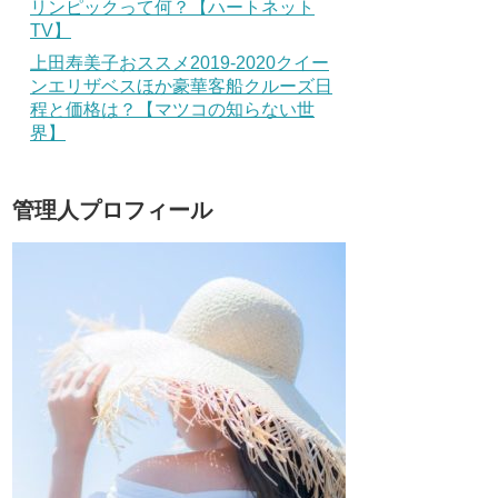
リンピックって何？【ハートネット
TV】
上田寿美子おススメ2019-2020クイー
ンエリザベスほか豪華客船クルーズ日
程と価格は？【マツコの知らない世
界】
管理人プロフィール