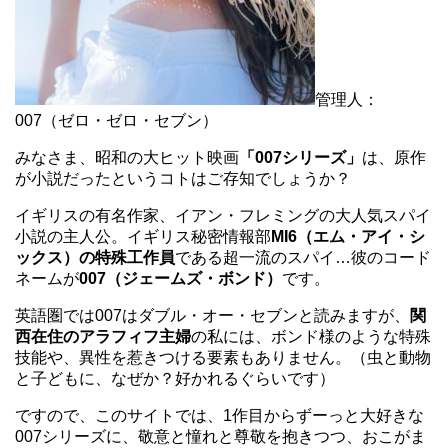
管理人：
007（ゼロ・ゼロ・セブン）
みなさま、昭和の大ヒット映画
「007シリーズ」
は、原作
が小説だったというコトはご存知でしょうか？
イギリスの有名作家、イアン・フレミングの大人気スパイ
小説の主人公。イギリス秘密情報部
MI6（エム・アイ・シ
ックス）の特殊工作員
である超一流のスパイ…彼のコード
ネームが
007（ジェームズ・ボンド）
です。
英語圏では007はダブル・オー・セブンと読みますが、
関
西在住のアラフィフ主婦
の私には、ボンド様のような特殊
技能や、異性を惹きつける要素もありません。（虫と動物
と子どもに、なぜか？好かれるぐらいです）
ですので、このサイトでは、1作目からずーっと大好きな
007シリーズに、敬意と憧れと尊敬を抱きつつ、おこがま