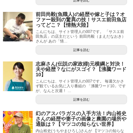
記事を読む
前田尚毅(魚職人)の経歴や嫁と子は？オ
ファー殺到の驚異の技！サスエ前田魚店
ってどこ？【情熱大陸】
こんにちは、サイト管理人の007です。 「サスエ前
田魚店」の店主だという 前田尚毅（まえだなおき）
さんが あの「情...
記事を読む
志麻さん(伝説の家政婦)元横綱と対決！
夫や経歴？なにがスゴイ？【沸騰ワード
10】
こんにちは、サイト管理人の007です。 毎週欠かさ
ず観ているお気に入り番組の 「沸騰ワード10」です
が、なんと次週！ ...
記事を読む
幻のアスパラガスの入手方法！内山裕史
さんの経歴や妻子の画像と農園の場所や
通販は？【マツコの知らない世界】
内山裕史(うちやまひろし)さんが 【マツコの知らな