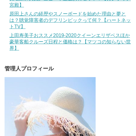
宮殿】
原田上さんの経歴やスノーボードを始めた理由と夢と
は？聴覚障害者のデフリンピックって何？【ハートネッ
トTV】
上田寿美子おススメ2019-2020クイーンエリザベスほか
豪華客船クルーズ日程と価格は？【マツコの知らない世
界】
管理人プロフィール