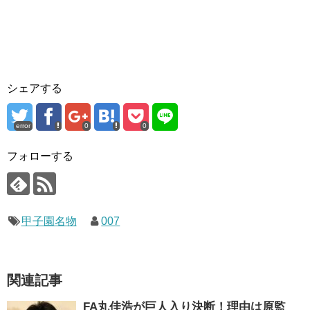
シェアする
error
0
0
フォローする
甲子園名物
007
関連記事
FA丸佳浩が巨人入り決断！理由は原監