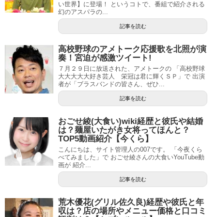
い世界】に登場！ というコトで、番組で紹介される
幻のアスパラの...
記事を読む
高校野球のアメトーク応援歌を北照が演
奏！宮迫が感激ツイート!
７月２９日に放送された、アメトークの 「高校野球
大大大大大好き芸人 栄冠は君に輝くＳＰ」で 出演
者が「ブラスバンドの皆さん、ぜひ...
記事を読む
おごせ綾(大食い)wiki経歴と彼氏や結婚
は？麺屋いたがき女将ってほんと？
TOP5動画紹介【今くら】
こんにちは、サイト管理人の007です。 「今夜くら
べてみました」で おごせ綾さんの大食いYouTube動
画が 紹介...
記事を読む
荒木優花(グリル佐久良)経歴や彼氏と年
収は？店の場所やメニュー価格と口コミ