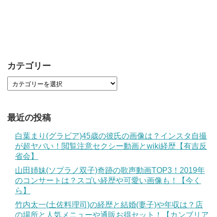
カテゴリー
最近の投稿
白葉まり(グラビア)45歳の彼氏の画像は？インスタ自撮
が超ヤバい！閲覧注意セクシー動画とwiki経歴【有吉反
省会】
山田姉妹(ソプラノ双子)奇跡の歌声動画TOP3！2019年
のコンサートは？スゴい経歴や可愛い画像も！【今く
ら】
竹内太一(土佐料理司)の経歴と結婚(妻子)や年収は？店
の場所と人気メニューや通販お得セット！【カンブリア