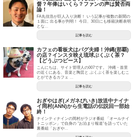
督？年俸はいくら？ファンの声は賛否両
論！
FA丸佳浩が巨人入り決断！ いう記事が複数の新聞の
１面に 出る事が判明！ 今日、30日にも移籍決断表明
とな...
記事を読む
カフェの看板犬はパグ夫婦！沖縄(那覇)
の店？インスタ映え琉球ぶくぶく茶？
【どうぶつピース】
こんにちは、サイト管理人の007です。 沖縄・首里
の近くにある、音楽と陶芸と ぶくぶく茶を楽しむこ
とができるカフェ ...
記事を読む
おぎやはぎ(メガネびいき)放送中ナイナ
イ岡村(ANN)から生電話の伝説回一部始
終！
ナインティナインの岡村がラジオ番組 「オールナイ
トニッポン」で自身の “お泊まり報道”を語っていた
裏番組「おぎや...