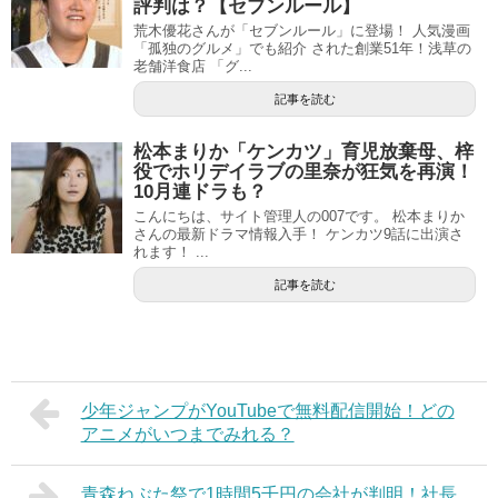
評判は？【セブンルール】
荒木優花さんが「セブンルール」に登場！ 人気漫画
「孤独のグルメ」でも紹介 された創業51年！浅草の
老舗洋食店 「グ...
記事を読む
松本まりか「ケンカツ」育児放棄母、梓
役でホリデイラブの里奈が狂気を再演！
10月連ドラも？
こんにちは、サイト管理人の007です。 松本まりか
さんの最新ドラマ情報入手！ ケンカツ9話に出演さ
れます！ ...
記事を読む
少年ジャンプがYouTubeで無料配信開始！どの
アニメがいつまでみれる？
青森ねぶた祭で1時間5千円の会社が判明！社長