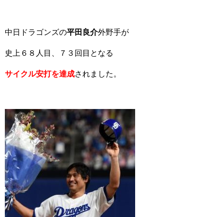
中日ドラゴンズの
平田良介
外野手が
史上６８人目、７３回目となる
サイクル
安打を達成
されました。