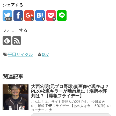
シェアする
error
0
0
フォローする
平田サイクル
007
関連記事
大西宏明(元プロ野球)妻画像や現在は？
PLの松坂キラーが焼肉屋に！場所や評
判は？【爆報フライデー】
こんにちは、サイト管理人の007です。 今週放送
の、爆報!THEフライデー 【あの人は今…大追跡】の
コーナーに 大...