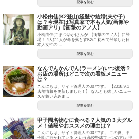
記事を読む
小松由佳(K2登山)経歴や結婚(夫や子)
は？今現在は写真家で本も人気(画像や
動画アリ)【衝撃のアノ人】
小松由佳(こまつゆか)さんが 【衝撃のアノ人】に登
場！ 4人に1人が命を落とすK2に 初めて登頂した日
本人女性の ...
記事を読む
なんでんかんでん(ラーメン)いつ復活？
お店の場所はどこで次の看板メニュー
は？
こんにちは、サイト管理人の007です。 【2018.9.1
店舗情報を更新しました！】 なんとも嬉しいニュー
スが舞い込みま...
記事を読む
甲子園名物なに食べる？人気の３大グル
メ！値段やおススメの理由は？
こんにちは、サイト管理人の007です。 この夏、甲
子園に行かれている という高校野球ファンの方は 甲