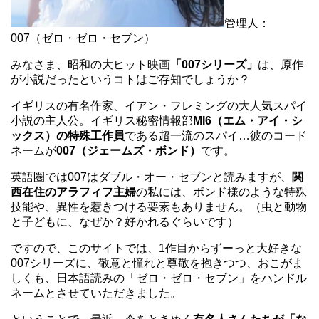
管理人：
007（ゼロ・ゼロ・セブン）
みなさま、昭和の大ヒット映画
「007シリーズ」
は、原作
が小説だったというコトはご存知でしょうか？
イギリスの有名作家、イアン・フレミングの大人気スパイ
小説の主人公。イギリス秘密情報部
MI6（エム・アイ・シ
ックス）の特殊工作員
である超一流のスパイ…彼のコード
ネームが
007（ジェームズ・ボンド）
です。
英語圏では007はダブル・オー・セブンと読みますが、
関
西在住のアラフィフ主婦
の私には、ボンド様のような特殊
技能や、異性を惹きつける要素もありません。（虫と動物
と子どもに、なぜか？好かれるぐらいです）
ですので、このサイトでは、1作目からずーっと大好きな
007シリーズに、敬意と憧れと尊敬を抱きつつ、おこがま
しくも、日本語読みの「ゼロ・ゼロ・セブン」をハンドル
ネームとさせていただきました。