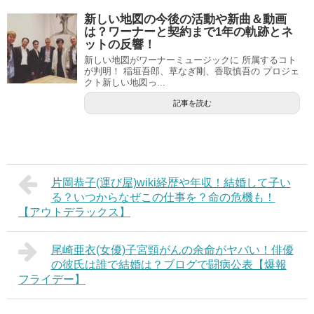
新しい地図の今後の活動や新曲＆動画
は？ワーナーと契約まで1年の軌跡とネ
ットの反響！
新しい地図がワーナーミュージックに 所属するコト
が判明！ 稲垣吾郎、草なぎ剛、香取慎吾の プロジェ
クト新しい地図っ...
記事を読む
片岡恭子(運び屋)wiki経歴や年収！結婚して子い
る？いつからなぜこの仕事を？命の危機も！
【アウトデラックス】
尾崎亜衣(女優)子宮頸がんの余命がヤバい！俳優
の彼氏は誰で結婚は？ブログで闘病公表【爆報
フライデー】