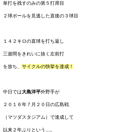
単打を残すのみの第５打席目
２球ボールを見逃した直後の３球目
１４２キロの直球を打ち返し
三遊間をきれいに抜く左前打
を放ち、
サイクルの快挙を達成！
中日では
大島洋平
外野手が
２０１６年７月２０日の広島戦
（マツダスタジアム）で達成して
以来２年ぶりという…。