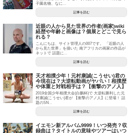
子園名物、なに...
記事を読む
近眼の人から見た世界の作者(画家)wiki
経歴や年齢と画像は？個展とどこで見ら
れる？
こんにちは、サイト管理人の007です。 「近眼の人
から見た世界」を描いた 南アフリカの画家の作品が
ネットで 話題に...
記事を読む
天才相撲少年！元村康誠(こうせい)君の
今現在は？大逆転動画がヤバい！相撲歴
や体重と対戦相手は？【衝撃のアノ人】
2019全国少年相撲大会(白鵬杯)で 大逆転勝利した元
村康誠(こうせい)君が 【衝撃のアノ人】に登場！ 話
題のSN...
記事を読む
イエモン新アルバム9999！いつ発売？収
録曲は？タイトルの意味やツアーはいつ