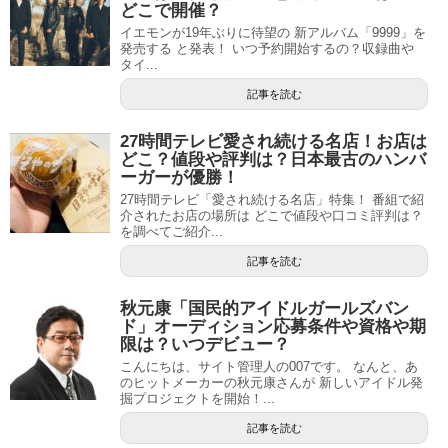
どこで開催？
イエモンが19年ぶりに待望の 新アルバム「9999」を
発売する と発表！ いつ予約開始するの？収録曲や
タイ...
記事を読む
27時間テレビ愛され続ける名店！お店は
どこ？値段や評判は？日本最古のハンバ
ーガーが優勝！
27時間テレビ「愛され続ける名店」特集！ 番組で紹
介されたお店の場所は どこで値段や口コミ評判は？
を調べてご紹介...
記事を読む
秋元康「国民的アイドルガールズバン
ド」オーディション応募条件や資格や期
限は？いつデビュー？
こんにちは、サイト管理人の007です。 なんと、あ
のヒットメーカーの秋元康さんが 新しいアイドル発
掘プロジェクトを開始！...
記事を読む