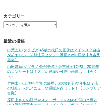
カテゴリー
最近の投稿
白葉まり(グラビア)45歳の彼氏の画像は？インスタ自撮
が超ヤバい！閲覧注意セクシー動画とwiki経歴【有吉反
省会】
山田姉妹(ソプラノ双子)奇跡の歌声動画TOP3！2019年
のコンサートは？スゴい経歴や可愛い画像も！【今く
ら】
竹内太一(土佐料理司)の経歴と結婚(妻子)や年収は？店
の場所と人気メニューや通販お得セット！【カンブリア
宮殿】
原田上さんの経歴やスノーボードを始めた理由と夢と
は？聴覚障害者のデフリンピックって何？【ハートネッ