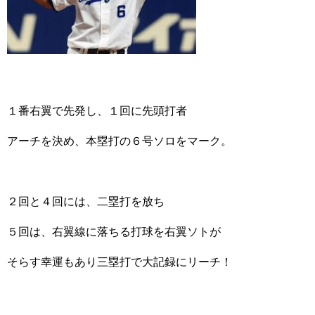
１番右翼で先発し、１回に先頭打者
アーチを決め、本塁打の６号ソロをマーク。
２回と４回には、二塁打を放ち
５回は、右翼線に落ちる打球を右翼ソトが
そらす幸運もあり三塁打で大記録にリーチ！