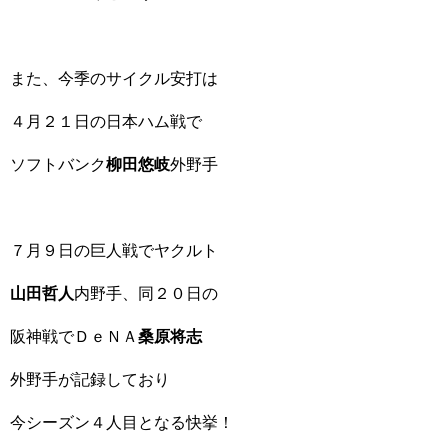
また、今季のサイクル安打は
４月２１日の日本ハム戦で
ソフトバンク
柳田悠岐
外野手
７月９日の巨人戦でヤクルト
山田哲人
内野手、同２０日の
阪神戦でＤｅＮＡ
桑原将志
外野手が記録しており
今シーズン４人目となる快挙！