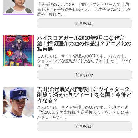
「過保護のカホコSP」 2018ラブ＆ドリームで 北野
保を演じる子役の横山歩くん！ 天才子役の評判と経
歴や年齢は？...
記事を読む
ハイスコアガール2018年9月になぜ完
結！押切蓮介の他の作品は？アニメ化の
舞台裏
こんにちは、サイト管理人の007です。 なんとも、
ショッキングな速報が 飛び込んできました！ 『ハイ
スコア...
記事を読む
吉田(金足農)なぜ開設日にツイッター全
削除？消えた初ツイートを公開！今後ど
うなる？
こんにちは、サイト管理人の007です。 記念すべき
「第100回全国高校野球 選手権大会」を、大いに沸
かせ日本中が ...
記事を読む