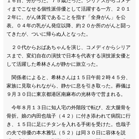
１６日、分かった。７５歳だった。シリアスからコメデ
ィまでこなせる個性派俳優として活躍する一方、２０１
２年に、がん体質であることを指す「全身がん」を公
表。０４年の乳がん発症以降、約２０か所のがんと闘っ
てきたが、ついに帰らぬ人となった。
２０代からおばあちゃんを演じ、コメディからシリア
スまで、変幻自在の演技で日本を代表する演技派女優と
して活躍した希林さんが静かに旅立った。
関係者によると、希林さんは１５日午前２時４５分、
家族に見取られながら、静かに息を引き取った。葬儀は
９月３０日に東京都港区南麻布の光林寺で営まれる。
今年８月１３日に知人宅の外階段で転び、左大腿骨を
骨折。娘の内田也哉子（４２）に付き添われて病院に行
き、１５日に足にチタンを入れる手術を受けた。也哉子
の夫で俳優の本木雅弘（５２）は同３０日に容体を説