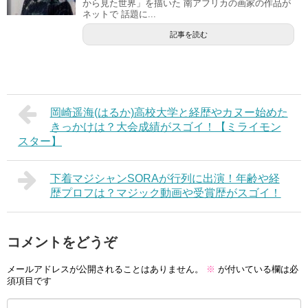
から見た世界」を描いた 南アフリカの画家の作品が
ネットで 話題に...
記事を読む
岡崎遥海(はるか)高校大学と経歴やカヌー始めた
きっかけは？大会成績がスゴイ！【ミライモン
スター】
下着マジシャンSORAが行列に出演！年齢や経
歴プロフは？マジック動画や受賞歴がスゴイ！
コメントをどうぞ
メールアドレスが公開されることはありません。
※
が付いている欄は必
須項目です