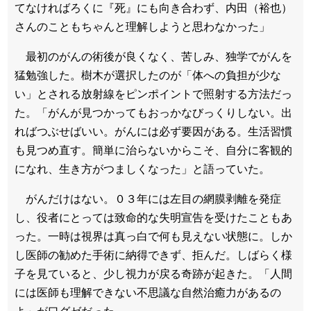
てなければろくに『死』にも向き合わず、内田（裕也）
さんのこともちゃんと理解しようと思わなかった」
最初のがんの術後が良くなく、苦しみ、独学でがんを
猛勉強した。樹木が選択したのが「体への負担が少な
い」とされる放射線をピンポイントで照射する方法だっ
た。「がんが見つかってもおっかなびっくりしない。出
ればつぶせばいい。がんには必ず要因がある。生活習慣
も見つめ直す。簡単に治らないからこそ、自分に客観的
になれ、生き方がつましくなった」と語っていた。
がんだけはない。０３年には左目の網膜剥離を発症
し、役者にとっては致命的な失明宣告を受けたこともあ
った。一時は視界は真っ白で何も見えない状態に。しか
し医師の勧めた手術に納得できず、拒んだ。しばらく様
子を見ていると、少し視力が戻る奇跡が起きた。「人間
には医師も理解できない不思議な自然治癒力があるの