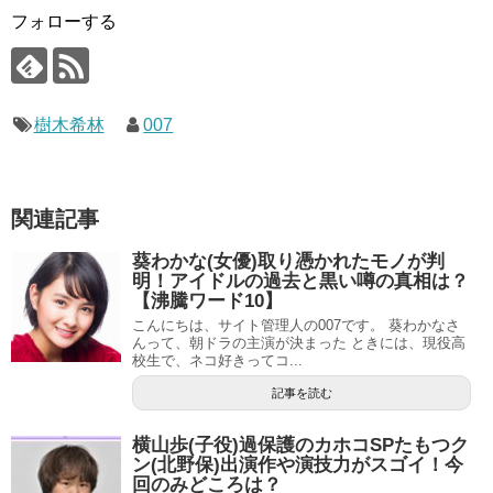
フォローする
樹木希林
007
関連記事
葵わかな(女優)取り憑かれたモノが判
明！アイドルの過去と黒い噂の真相は？
【沸騰ワード10】
こんにちは、サイト管理人の007です。 葵わかなさ
んって、朝ドラの主演が決まった ときには、現役高
校生で、ネコ好きってコ...
記事を読む
横山歩(子役)過保護のカホコSPたもつク
ン(北野保)出演作や演技力がスゴイ！今
回のみどころは？