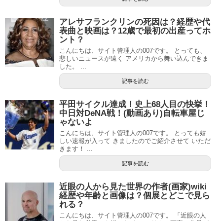
アレサフランクリンの死因は？経歴や代
表曲と映画は？12歳で最初の出産ってホ
ント？
こんにちは、サイト管理人の007です。 とっても、
悲しいニュースが遠く アメリカから舞い込んできま
した。 ...
記事を読む
平田サイクル達成！史上68人目の快挙！
中日対DeNA戦！(動画あり)自転車屋じ
ゃないよ
こんにちは、サイト管理人の007です。 とっても嬉
しい速報が入って きましたのでご紹介させて いただ
きます！ ...
記事を読む
近眼の人から見た世界の作者(画家)wiki
経歴や年齢と画像は？個展とどこで見ら
れる？
こんにちは、サイト管理人の007です。 「近眼の人