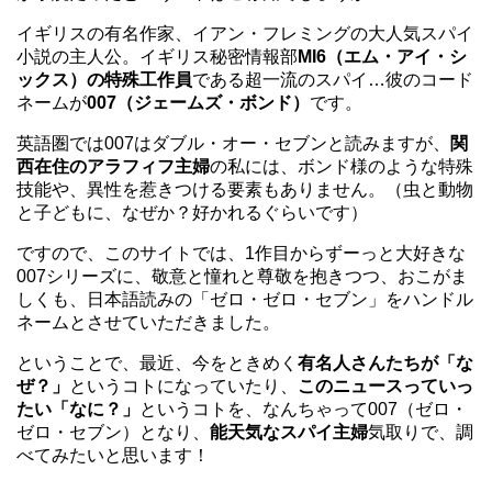
イギリスの有名作家、イアン・フレミングの大人気スパイ
小説の主人公。イギリス秘密情報部
MI6（エム・アイ・シ
ックス）の特殊工作員
である超一流のスパイ…彼のコード
ネームが
007（ジェームズ・ボンド）
です。
英語圏では007はダブル・オー・セブンと読みますが、
関
西在住のアラフィフ主婦
の私には、ボンド様のような特殊
技能や、異性を惹きつける要素もありません。（虫と動物
と子どもに、なぜか？好かれるぐらいです）
ですので、このサイトでは、1作目からずーっと大好きな
007シリーズに、敬意と憧れと尊敬を抱きつつ、おこがま
しくも、日本語読みの「ゼロ・ゼロ・セブン」をハンドル
ネームとさせていただきました。
ということで、最近、今をときめく
有名人さんたちが「な
ぜ？」
というコトになっていたり、
このニュースっていっ
たい「なに？」
というコトを、なんちゃって007（ゼロ・
ゼロ・セブン）となり、
能天気なスパイ主婦
気取りで、調
べてみたいと思います！