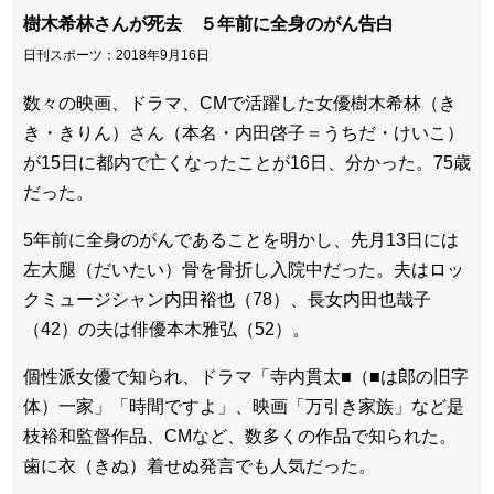
樹木希林さんが死去 ５年前に全身のがん告白
日刊スポーツ：2018年9月16日
数々の映画、ドラマ、CMで活躍した女優樹木希林（き
き・きりん）さん（本名・内田啓子＝うちだ・けいこ）
が15日に都内で亡くなったことが16日、分かった。75歳
だった。
5年前に全身のがんであることを明かし、先月13日には
左大腿（だいたい）骨を骨折し入院中だった。夫はロッ
クミュージシャン内田裕也（78）、長女内田也哉子
（42）の夫は俳優本木雅弘（52）。
個性派女優で知られ、ドラマ「寺内貫太■（■は郎の旧字
体）一家」「時間ですよ」、映画「万引き家族」など是
枝裕和監督作品、CMなど、数多くの作品で知られた。
歯に衣（きぬ）着せぬ発言でも人気だった。