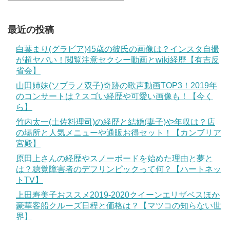
最近の投稿
白葉まり(グラビア)45歳の彼氏の画像は？インスタ自撮
が超ヤバい！閲覧注意セクシー動画とwiki経歴【有吉反
省会】
山田姉妹(ソプラノ双子)奇跡の歌声動画TOP3！2019年
のコンサートは？スゴい経歴や可愛い画像も！【今く
ら】
竹内太一(土佐料理司)の経歴と結婚(妻子)や年収は？店
の場所と人気メニューや通販お得セット！【カンブリア
宮殿】
原田上さんの経歴やスノーボードを始めた理由と夢と
は？聴覚障害者のデフリンピックって何？【ハートネッ
トTV】
上田寿美子おススメ2019-2020クイーンエリザベスほか
豪華客船クルーズ日程と価格は？【マツコの知らない世
界】