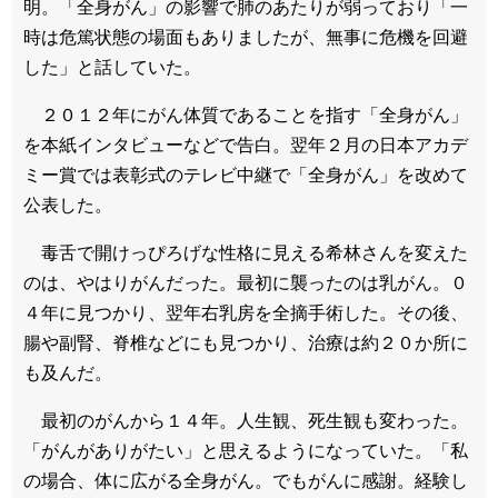
明。「全身がん」の影響で肺のあたりが弱っており「一
時は危篤状態の場面もありましたが、無事に危機を回避
した」と話していた。
２０１２年にがん体質であることを指す「全身がん」
を本紙インタビューなどで告白。翌年２月の日本アカデ
ミー賞では表彰式のテレビ中継で「全身がん」を改めて
公表した。
毒舌で開けっぴろげな性格に見える希林さんを変えた
のは、やはりがんだった。最初に襲ったのは乳がん。０
４年に見つかり、翌年右乳房を全摘手術した。その後、
腸や副腎、脊椎などにも見つかり、治療は約２０か所に
も及んだ。
最初のがんから１４年。人生観、死生観も変わった。
「がんがありがたい」と思えるようになっていた。「私
の場合、体に広がる全身がん。でもがんに感謝。経験し