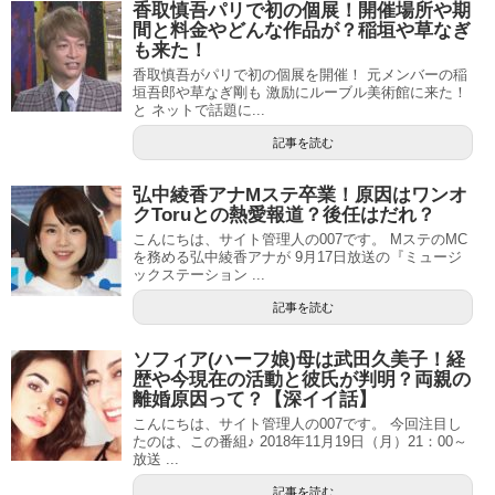
香取慎吾パリで初の個展！開催場所や期
間と料金やどんな作品が？稲垣や草なぎ
も来た！
香取慎吾がパリで初の個展を開催！ 元メンバーの稲
垣吾郎や草なぎ剛も 激励にルーブル美術館に来た！
と ネットで話題に...
記事を読む
弘中綾香アナMステ卒業！原因はワンオ
クToruとの熱愛報道？後任はだれ？
こんにちは、サイト管理人の007です。 MステのMC
を務める弘中綾香アナが 9月17日放送の『ミュージ
ックステーション ...
記事を読む
ソフィア(ハーフ娘)母は武田久美子！経
歴や今現在の活動と彼氏が判明？両親の
離婚原因って？【深イイ話】
こんにちは、サイト管理人の007です。 今回注目し
たのは、この番組♪ 2018年11月19日（月）21：00～
放送 ...
記事を読む