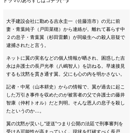
ドラマのあらすじはコチラ(^^)/
大手建設会社に勤める吉永圭一（佐藤浩市）の元に前
妻・青葉純子（戸田菜穂）から連絡が。離れて暮らす中
２の息子・青葉翼（杉田雷麟）が同級生への殺人容疑で
逮捕されたと言う。
ネットに翼の実名などの個人情報が晒され、困惑した吉
永は弁護士の長戸光孝（八嶋智人）を訪ねる。早速接見
するも沈黙を貫き通す翼。父にも心の内を明かさない。
記者・中尾（山本耕史）からの情報で、翼が過去に起こ
した万引き事件を収めたのが被害者の父で弁護士の藤井
智康（仲村トオル）だと判明。そんな恩人の息子を殺し
たというのか…。
翼の沈黙が災いし“逆送”つまり公開の法廷で刑事審判を
受ける可能性が高まっていく。現状を打破すべく長戸