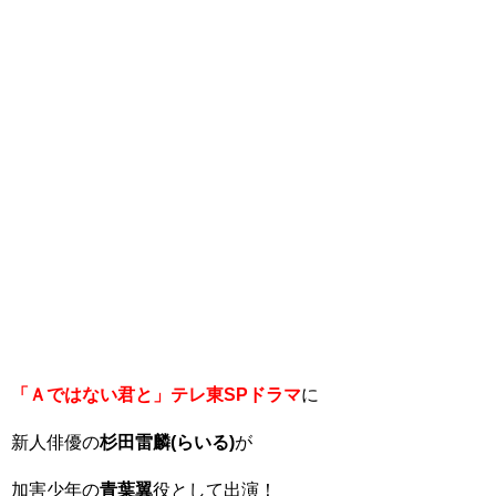
「Ａではない君と」
テレ東SPドラマ
に
新人俳優の
杉田雷麟(らいる)
が
加害少年の
青葉翼
役として出演！