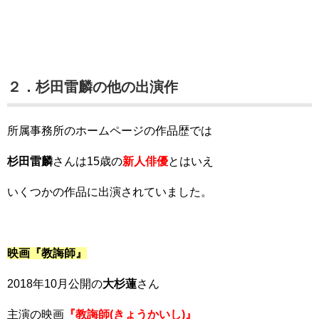
２．杉田雷麟の他の出演作
所属事務所のホームページの作品歴では
杉田雷麟
さんは15歳の
新人俳優
とはいえ
いくつかの作品に出演されていました。
映画『教誨師』
2018年10月公開の
大杉蓮
さん
主演の映画
『教誨師(きょうかいし)』