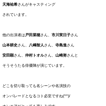
天海祐希
さんがキャスティング
されています。
他の出演者は
戸田菜穂
さん、
市川実日子
さん
山本耕史
さん、
八嶋智人
さん、
寺島進
さん
安田顕
さん、
仲村トオル
さん、
山崎努
さんと
そうそうたる俳優陣が演じています。
どこを切り取っても名シーンや名演技の
オンパレードとなるコト必至ですね(^^)/