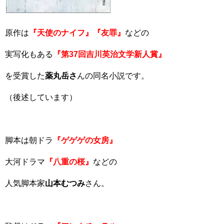
原作は
『天使のナイフ』『友罪』
などの
実写化もある
『第37回吉川英治文学新人賞』
を受賞した
薬丸岳さ
んの同名小説です。
（後述しています）
脚本は朝ドラ
『ゲゲゲの女房』
大河ドラマ
『八重の桜』
などの
人気脚本家
山本むつみ
さん。