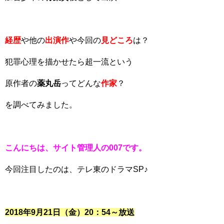
経歴
や他の
出演作
や今回の
見どころ
は？
犯罪心理を描かせたら超一流という
原作者の
薬丸岳
ってどんな
作家
？
を調べてみました。
こんにちは、サイト管理人の007です。
今回注目したのは、テレ東のドラマSP♪
2018年9月21日（金）20：54～放送