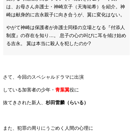
は、お母さん弁護士・神崎京子（天海祐希）を紹介。神
崎は献身的に吉永親子に向き合うが、翼に変化はない。
やがて神崎は保護者が弁護士同様の立場となる『付添人
制度』の存在を知り…。 息子の心の叫びに耳を傾け始め
る吉永。 翼は本当に殺人を犯したのか?
さて、今回のスペシャルドラマに出演
している加害者の少年・
青葉翼
役に
抜てきされた新人、
杉田雷麟（らいる）
また、犯罪の周りにうごめく人間の心理に