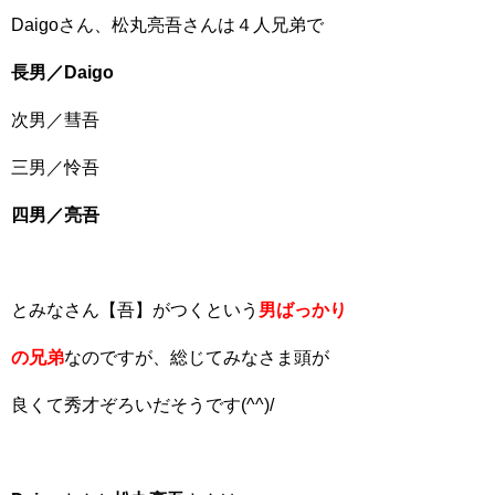
Daigoさん、松丸亮吾さんは４人兄弟で
長男／Daigo
次男／彗吾
三男／怜吾
四男／亮吾
とみなさん【吾】がつくという
男ばっかり
の兄弟
なのですが、総じてみなさま頭が
良くて秀才ぞろいだそうです(^^)/