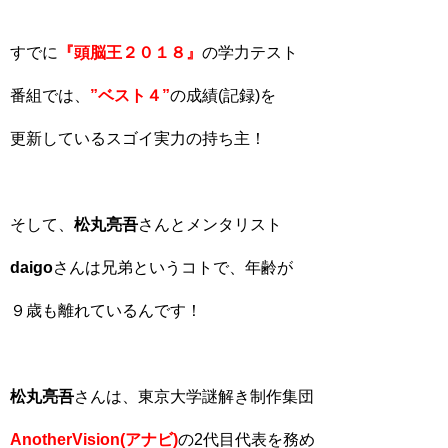
すでに
『頭脳王２０１８』
の学力テスト
番組では、
”ベスト４”
の成績(記録)を
更新しているスゴイ実力の持ち主！
そして、
松丸亮吾
さんとメンタリスト
daigo
さんは兄弟というコトで、年齢が
９歳も離れているんです！
松丸亮吾
さんは、東京大学謎解き制作集団
AnotherVision(アナビ)
の2代目代表を務め