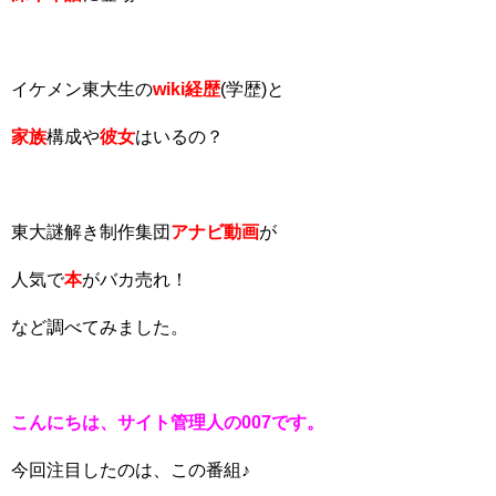
イケメン東大生の
wiki経歴
(学歴)と
家族
構成や
彼女
はいるの？
東大謎解き制作集団
アナビ動画
が
人気で
本
がバカ売れ！
など調べてみました。
こんにちは、サイト管理人の007です。
今回注目したのは、この番組♪