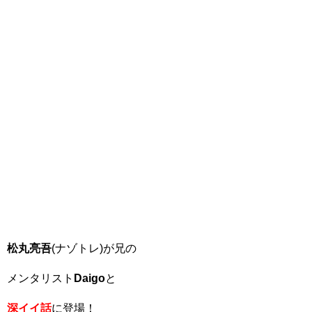
松丸亮吾
(ナゾトレ)が兄の
メンタリスト
Daigo
と
深イイ話
に登場！