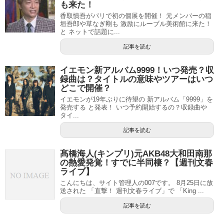
も来た！
香取慎吾がパリで初の個展を開催！ 元メンバーの稲
垣吾郎や草なぎ剛も 激励にルーブル美術館に来た！
と ネットで話題に...
記事を読む
イエモン新アルバム9999！いつ発売？収
録曲は？タイトルの意味やツアーはいつ
どこで開催？
イエモンが19年ぶりに待望の 新アルバム「9999」を
発売する と発表！ いつ予約開始するの？収録曲や
タイ...
記事を読む
髙橋海人(キンプリ)元AKB48大和田南那
の熱愛発覚！すでに半同棲？【週刊文春
ライブ】
こんにちは、サイト管理人の007です。 8月25日に放
送された 「直撃！ 週刊文春ライブ」で 「King ...
記事を読む