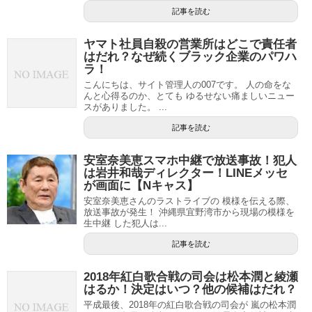
記事を読む
ヤマト社員自殺の営業所はどこで責任者
はだれ？なぜ続くブラック企業のパワハ
ラ！
こんにちは、サイト管理人の007です。 人の命をな
んと心得るのか、とても ゆるせない痛ましいニュー
スがありました。 ...
記事を読む
安室奈美恵スマホ中継で放送事故！犯人
は岩井和哉ディレクター！LINEメッセ
が画面に【Nキャス】
安室奈美恵さんのラストライブの 模様を伝える際、
放送事故が発生！ 沖縄県宜野湾市から現場の模様を
生中継 した犯人は...
記事を読む
2018年紅白歌合戦の司会は松本潤と綾瀬
はるか！決定はいつ？他の候補はだれ？
平成最後、2018年の紅白歌合戦の司会が 嵐の松本潤