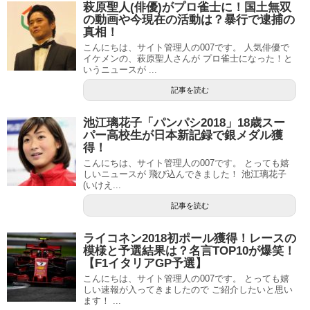
萩原聖人(俳優)がプロ雀士に！国土無双
の動画や今現在の活動は？暴行で逮捕の
真相！
こんにちは、サイト管理人の007です。 人気俳優で
イケメンの、萩原聖人さんが プロ雀士になった！と
いうニュースが ...
記事を読む
池江璃花子「パンパシ2018」18歳スー
パー高校生が日本新記録で銀メダル獲
得！
こんにちは、サイト管理人の007です。 とっても嬉
しいニュースが 飛び込んできました！ 池江璃花子
(いけえ...
記事を読む
ライコネン2018初ポール獲得！レースの
模様と予選結果は？名言TOP10が爆笑！
【F1イタリアGP予選】
こんにちは、サイト管理人の007です。 とっても嬉
しい速報が入ってきましたので ご紹介したいと思い
ます！ ...