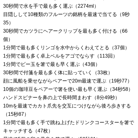
30秒間で水を手で最も多く運ぶ（2274ml）
目隠しして10種類のフルーツの銘柄を最速で当てる（9秒
35）
30秒間でカツラにヘアークリップを最も多く付ける（66
個）
1分間で最も多くリンゴを水中からくわえてとる（37個）
1分間で最も多く卓上ベルをアゴでならす（113回）
1分間でビー玉を箸で最も早く運ぶ（43個）
30秒間で付箋を最も多く体に貼っていく（33枚）
顔に風船を乗せながらペアーで20m最速で運ぶ（19秒77）
10個の珈琲豆をペアーで箸を使い最も早く運ぶ（34秒58）
ハンドスピナーを鼻の上で長時間まわす（8分49秒）
10mを最速でカカト爪先を交互につけながら後ろ歩きする
（15秒87）
1分間で最も多く手で跳ね上げたドリンクコースターを箸で
キャッチする（47枚）