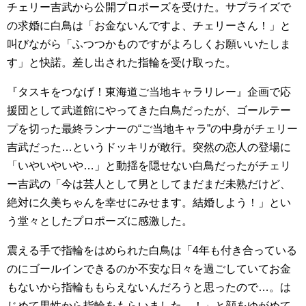
チェリー吉武から公開プロポーズを受けた。サプライズで
の求婚に白鳥は「お金ないんですよ、チェリーさん！」と
叫びながら「ふつつかものですがよろしくお願いいたしま
す」と快諾。差し出された指輪を受け取った。
『タスキをつなげ！東海道ご当地キャラリレー』企画で応
援団として武道館にやってきた白鳥だったが、ゴールテー
プを切った最終ランナーの“ご当地キャラ”の中身がチェリー
吉武だった…というドッキリが敢行。突然の恋人の登場に
「いやいやいや…」と動揺を隠せない白鳥だったがチェリ
ー吉武の「今は芸人として男としてまだまだ未熟だけど、
絶対に久美ちゃんを幸せにみせます。結婚しよう！」とい
う堂々としたプロポーズに感激した。
震える手で指輪をはめられた白鳥は「4年も付き合っている
のにゴールインできるのか不安な日々を過ごしていてお金
もないから指輪ももらえないんだろうと思ったので…。は
じめて男性から指輪をもらいました…！」と顔をゆがめて