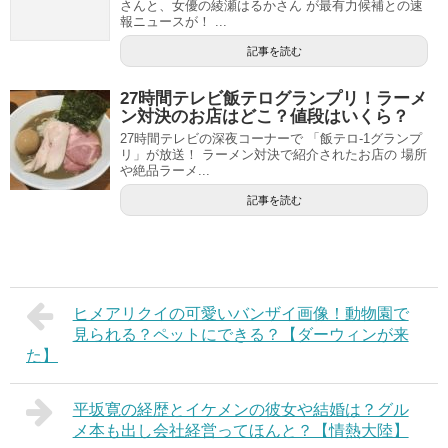
さんと、女優の綾瀬はるかさん が最有力候補との速
報ニュースが！ ...
記事を読む
27時間テレビ飯テログランプリ！ラーメ
ン対決のお店はどこ？値段はいくら？
27時間テレビの深夜コーナーで 「飯テロ-1グランプ
リ」が放送！ ラーメン対決で紹介されたお店の 場所
や絶品ラーメ...
記事を読む
ヒメアリクイの可愛いバンザイ画像！動物園で
見られる？ペットにできる？【ダーウィンが来
た】
平坂寛の経歴とイケメンの彼女や結婚は？グル
メ本も出し会社経営ってほんと？【情熱大陸】