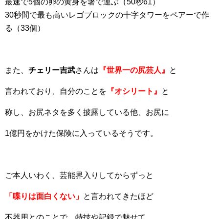
最速で5個の卵の黄身を箸で運ぶ（50秒61）
30秒間で最も高いレゴブロックの十字タワーをペアーで作
る（33個）
また、
チェリー吉武
さんは
『世界一の尻芸人』
と
言われており、自分のことを
『オシリート』
と
称し、お尻ネタを多く披露している他、お尻に
1億円をかけた保険に入っているそうです。
ご本人いわく、芸能界入りしてからずっと
「喋りは面白くない」
と言われてきたほど
不器用とのことで、特技や記録で魅せて