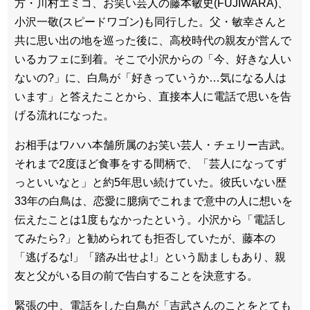
方・川村エミコ、お笑い芸人の藤本敏史(FUJIWARA)、
小沢一敬(スピードワゴン)も同行した。父・敏幸さんと
共に思い出の地を巡った後に、高校時代の親友が営んで
いるカフェに到着。そこで小沢からの「今、好きな人い
ないの?」に、白鳥が「好きっていうか…気になる人は
います」と答えたことから、直接本人に電話で思いを告
げる流れになった。
お相手はワハハ本舗所属のお笑い芸人・チェリー吉武。
それまで2度ほど食事をする間柄で、「芸人になってず
っといいなと」と約5年思い続けていた。彼氏いない歴
33年の白鳥は、恋愛に臆病でこれまで意中の人に想いを
伝えたことは1度もなかったという。小沢から「電話し
てみたら?」と勧められても拒否していたが、藤本の
「逃げるな!」「踏み出せよ!」という励ましもあり、親
友と父がいる目の前で告白することを決意する。
緊張の中、電話をした白鳥が「吉武さんのことをとても