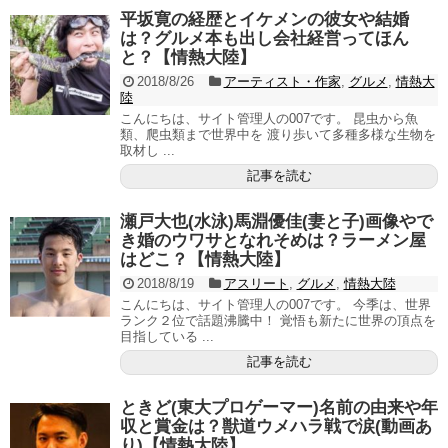
平坂寛の経歴とイケメンの彼女や結婚
は？グルメ本も出し会社経営ってほん
と？【情熱大陸】
2018/8/26
アーティスト・作家
,
グルメ
,
情熱大
陸
こんにちは、サイト管理人の007です。 昆虫から魚
類、爬虫類まで世界中を 渡り歩いて多種多様な生物を
取材し ...
記事を読む
瀬戸大也(水泳)馬淵優佳(妻と子)画像やで
き婚のウワサとなれそめは？ラーメン屋
はどこ？【情熱大陸】
2018/8/19
アスリート
,
グルメ
,
情熱大陸
こんにちは、サイト管理人の007です。 今季は、世界
ランク２位で話題沸騰中！ 覚悟も新たに世界の頂点を
目指している ...
記事を読む
ときど(東大プロゲーマー)名前の由来や年
収と賞金は？獣道ウメハラ戦で涙(動画あ
り)【情熱大陸】