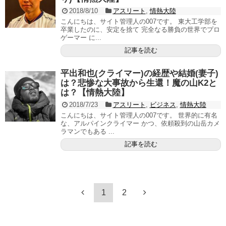
2018/8/10
アスリート
,
情熱大陸
こんにちは、サイト管理人の007です。 東大工学部を
卒業したのに、安定を捨て 完全なる勝負の世界でプロ
ゲーマー に...
記事を読む
平出和也(クライマー)の経歴や結婚(妻子)
は？悲惨な大事故から生還！魔の山K2と
は？【情熱大陸】
2018/7/23
アスリート
,
ビジネス
,
情熱大陸
こんにちは、サイト管理人の007です。 世界的に有名
な、アルパインクライマー かつ、依頼殺到の山岳カメ
ラマンでもある ...
記事を読む
1
2