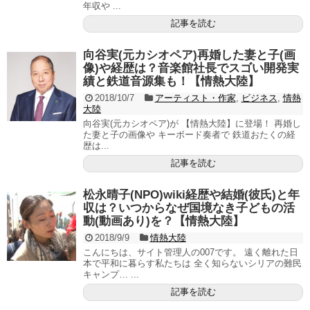
年収や ...
記事を読む
向谷実(元カシオペア)再婚した妻と子(画
像)や経歴は？音楽館社長でスゴい開発実
績と鉄道音源集も！【情熱大陸】
2018/10/7
アーティスト・作家
,
ビジネス
,
情熱
大陸
向谷実(元カシオペア)が 【情熱大陸】に登場！ 再婚し
た妻と子の画像や キーボード奏者で 鉄道おたくの経
歴は...
記事を読む
松永晴子(NPO)wiki経歴や結婚(彼氏)と年
収は？いつからなぜ国境なき子どもの活
動(動画あり)を？【情熱大陸】
2018/9/9
情熱大陸
こんにちは、サイト管理人の007です。 遠く離れた日
本で平和に暮らす私たちは 全く知らないシリアの難民
キャンプ… ...
記事を読む