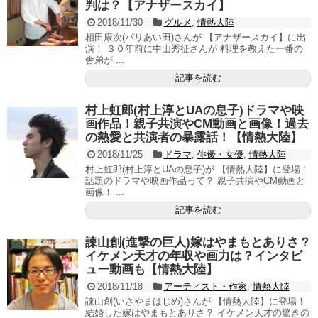
判は？【アナザースカイ】
2018/11/30
グルメ
,
情熱大陸
相田康次(パリあい田)さんが 【アナザースカイ】に出
演！ ３０年前に中山秀征さんが 料理を教えた一番の
舎弟が ...
記事を読む
村上虹郎(村上淳とUAの息子)ドラマや映
画作品！親子共演やCM動画と画像！過去
の熱愛と共演者の暴露話！【情熱大陸】
2018/11/25
ドラマ
,
俳優・女優
,
情熱大陸
村上虹郎(村上淳とUAの息子)が 【情熱大陸】に登場！
話題のドラマや映画作品って？ 親子共演やCM動画と
画像！ ...
記事を読む
諫山創(進撃の巨人)嫁はやまもとありさ？
イケメン天才の年収や画力は？インタビ
ュー動画も【情熱大陸】
2018/11/18
アーティスト・作家
,
情熱大陸
諫山創(いさやまはじめ)さんが 【情熱大陸】に登場！
結婚した嫁はやまもとありさ？ イケメン天才の驚きの