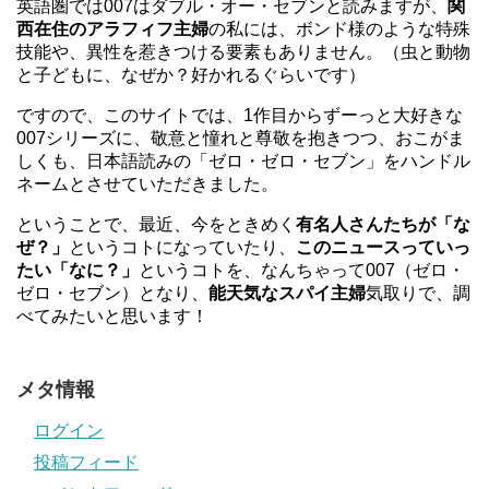
英語圏では007はダブル・オー・セブンと読みますが、
関
西在住のアラフィフ主婦
の私には、ボンド様のような特殊
技能や、異性を惹きつける要素もありません。（虫と動物
と子どもに、なぜか？好かれるぐらいです）
ですので、このサイトでは、1作目からずーっと大好きな
007シリーズに、敬意と憧れと尊敬を抱きつつ、おこがま
しくも、日本語読みの「ゼロ・ゼロ・セブン」をハンドル
ネームとさせていただきました。
ということで、最近、今をときめく
有名人さんたちが「な
ぜ？」
というコトになっていたり、
このニュースっていっ
たい「なに？」
というコトを、なんちゃって007（ゼロ・
ゼロ・セブン）となり、
能天気なスパイ主婦
気取りで、調
べてみたいと思います！
メタ情報
ログイン
投稿フィード