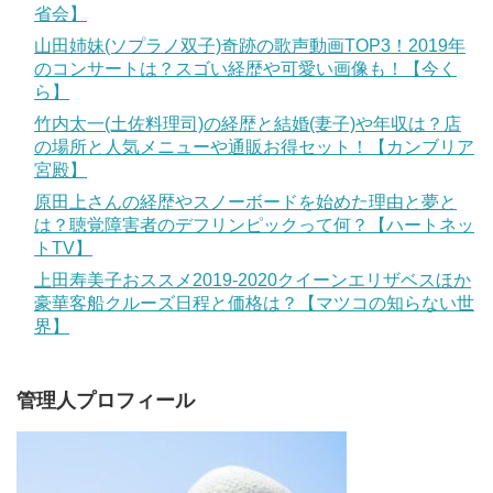
省会】
山田姉妹(ソプラノ双子)奇跡の歌声動画TOP3！2019年
のコンサートは？スゴい経歴や可愛い画像も！【今く
ら】
竹内太一(土佐料理司)の経歴と結婚(妻子)や年収は？店
の場所と人気メニューや通販お得セット！【カンブリア
宮殿】
原田上さんの経歴やスノーボードを始めた理由と夢と
は？聴覚障害者のデフリンピックって何？【ハートネッ
トTV】
上田寿美子おススメ2019-2020クイーンエリザベスほか
豪華客船クルーズ日程と価格は？【マツコの知らない世
界】
管理人プロフィール