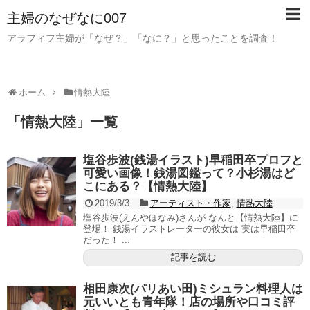
主婦のなぜなに007
アラフィフ主婦が「なぜ？」「なに？」と思ったことを調査！
ホーム
情熱大陸
「
情熱大陸
」
一覧
塩谷歩波(銭湯イラスト)早稲田卒プロフと
可愛い画像！銭湯図鑑って？小杉湯はど
こにある？【情熱大陸】
2019/3/3
アーティスト・作家
,
情熱大陸
塩谷歩波(えんやほなみ)さんが なんと【情熱大陸】に
登場！ 銭湯イラストレーターの彼女は 実は早稲田卒
だった！ ...
記事を読む
相田康次(パリあい田)ミシュラン料理人は
元いいとも青年隊！店の場所や口コミ評