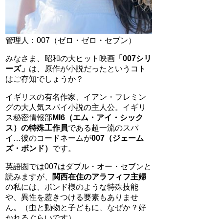
管理人：007（ゼロ・ゼロ・セブン）
みなさま、昭和の大ヒット映画
「007シリ
ーズ」
は、原作が小説だったというコト
はご存知でしょうか？
イギリスの有名作家、イアン・フレミン
グの大人気スパイ小説の主人公。イギリ
ス秘密情報部
MI6（エム・アイ・シック
ス）の特殊工作員
である超一流のスパ
イ…彼のコードネームが
007（ジェーム
ズ・ボンド）
です。
英語圏では007はダブル・オー・セブンと
読みますが、
関西在住のアラフィフ主婦
の私には、ボンド様のような特殊技能
や、異性を惹きつける要素もありませ
ん。（虫と動物と子どもに、なぜか？好
かれるぐらいです）