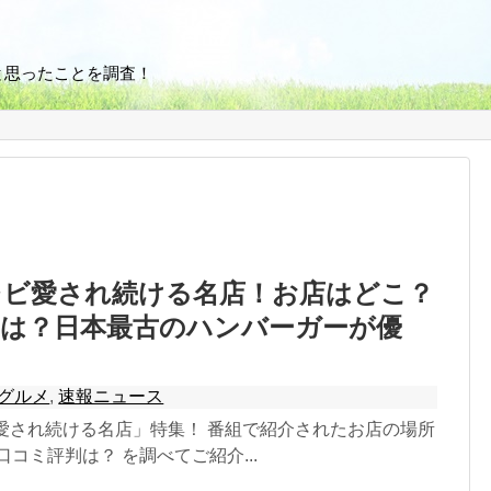
と思ったことを調査！
レビ愛され続ける名店！お店はどこ？
判は？日本最古のハンバーガーが優
グルメ
,
速報ニュース
「愛され続ける名店」特集！ 番組で紹介されたお店の場所
口コミ評判は？ を調べてご紹介...