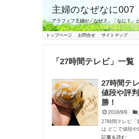
主婦のなぜなに007
アラフィフ主婦が「なぜ？」「なに？」
トップページ
お問合せ
サイトマップ
「
27時間テレビ
」
一覧
27時間テ
値段や評
勝！
2018/9/9
27時間テレビ
は どこで値段や
記事を読む