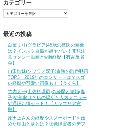
カテゴリー
最近の投稿
白葉まり(グラビア)45歳の彼氏の画像
は？インスタ自撮が超ヤバい！閲覧注
意セクシー動画とwiki経歴【有吉反省
会】
山田姉妹(ソプラノ双子)奇跡の歌声動画
TOP3！2019年のコンサートは？スゴ
い経歴や可愛い画像も！【今くら】
竹内太一(土佐料理司)の経歴と結婚(妻
子)や年収は？店の場所と人気メニュー
や通販お得セット！【カンブリア宮
殿】
原田上さんの経歴やスノーボードを始
めた理由と夢とは？聴覚障害者のデフ