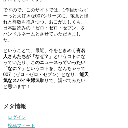
ですので、このサイトでは、1作目からず
ーっと大好きな007シリーズに、敬意と憧
れと尊敬を抱きつつ、おこがましくも、
日本語読みの「ゼロ・ゼロ・セブン」を
ハンドルネームとさせていただきまし
た。
ということで、最近、今をときめく
有名
人さんたちが「なぜ？」
というコトにな
っていたり、
このニュースっていったい
「なに？」
というコトを、なんちゃって
007（ゼロ・ゼロ・セブン）となり、
能天
気なスパイ主婦
気取りで、調べてみたい
と思います！
メタ情報
ログイン
投稿フィード