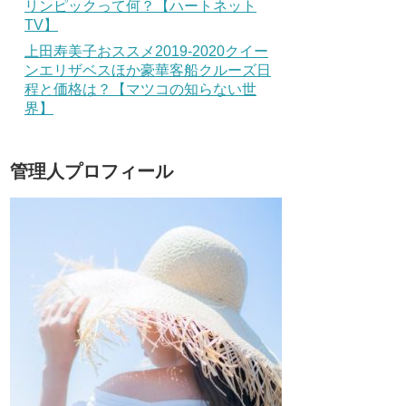
リンピックって何？【ハートネット
TV】
上田寿美子おススメ2019-2020クイー
ンエリザベスほか豪華客船クルーズ日
程と価格は？【マツコの知らない世
界】
管理人プロフィール