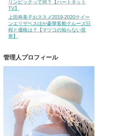
リンピックって何？【ハートネット
TV】
上田寿美子おススメ2019-2020クイー
ンエリザベスほか豪華客船クルーズ日
程と価格は？【マツコの知らない世
界】
管理人プロフィール