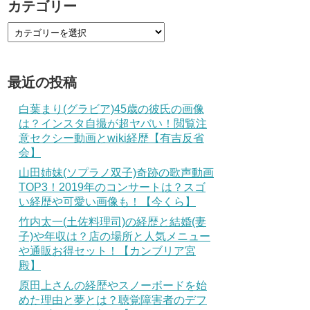
カテゴリー
最近の投稿
白葉まり(グラビア)45歳の彼氏の画像
は？インスタ自撮が超ヤバい！閲覧注
意セクシー動画とwiki経歴【有吉反省
会】
山田姉妹(ソプラノ双子)奇跡の歌声動画
TOP3！2019年のコンサートは？スゴ
い経歴や可愛い画像も！【今くら】
竹内太一(土佐料理司)の経歴と結婚(妻
子)や年収は？店の場所と人気メニュー
や通販お得セット！【カンブリア宮
殿】
原田上さんの経歴やスノーボードを始
めた理由と夢とは？聴覚障害者のデフ