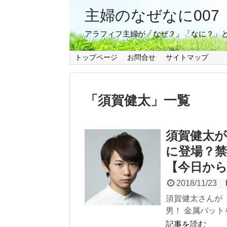
主婦のなぜなに007
アラフィフ主婦が「なぜ？」「なに？」
トップページ
お問合せ
サイトマップ
「
須賀健太
」
一覧
須賀健太
に登場？
【今日か
2018/11/23
須賀健太さんが
男！ 金属バット
記事を読む