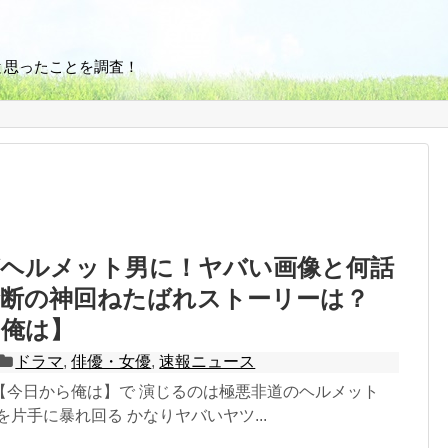
と思ったことを調査！
がヘルメット男に！ヤバい画像と何話
禁断の神回ねたばれストーリーは？
ら俺は】
ドラマ
,
俳優・女優
,
速報ニュース
【今日から俺は】で 演じるのは極悪非道のヘルメット
を片手に暴れ回る かなりヤバいヤツ...