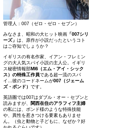
管理人：007（ゼロ・ゼロ・セブン）
みなさま、昭和の大ヒット映画
「007シリ
ーズ」
は、原作が小説だったというコト
はご存知でしょうか？
イギリスの有名作家、イアン・フレミン
グの大人気スパイ小説の主人公。イギリ
ス秘密情報部
MI6（エム・アイ・シック
ス）の特殊工作員
である超一流のスパ
イ…彼のコードネームが
007（ジェーム
ズ・ボンド）
です。
英語圏では007はダブル・オー・セブンと
読みますが、
関西在住のアラフィフ主婦
の私には、ボンド様のような特殊技能
や、異性を惹きつける要素もありませ
ん。（虫と動物と子どもに、なぜか？好
かれるぐらいです）