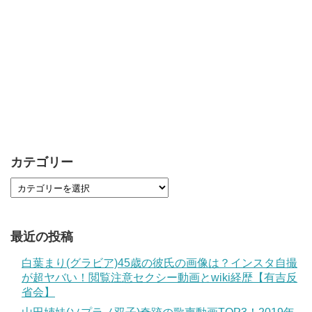
カテゴリー
最近の投稿
白葉まり(グラビア)45歳の彼氏の画像は？インスタ自撮
が超ヤバい！閲覧注意セクシー動画とwiki経歴【有吉反
省会】