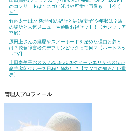
山田姉妹(ソプラノ双子)奇跡の歌声動画TOP3！2019年
のコンサートは？スゴい経歴や可愛い画像も！【今く
ら】
竹内太一(土佐料理司)の経歴と結婚(妻子)や年収は？店
の場所と人気メニューや通販お得セット！【カンブリア
宮殿】
原田上さんの経歴やスノーボードを始めた理由と夢と
は？聴覚障害者のデフリンピックって何？【ハートネッ
トTV】
上田寿美子おススメ2019-2020クイーンエリザベスほか
豪華客船クルーズ日程と価格は？【マツコの知らない世
界】
管理人プロフィール