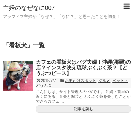
主婦のなぜなに007
アラフィフ主婦が「なぜ？」「なに？」と思ったことを調査！
「
看板犬
」
一覧
カフェの看板犬はパグ夫婦！沖縄(那覇)の
店？インスタ映え琉球ぶくぶく茶？【ど
うぶつピース】
2018/7/7
お出かけスポット
,
グルメ
,
ペット・
どうぶつ
こんにちは、サイト管理人の007です。 沖縄・首里の
近くにある、音楽と陶芸と ぶくぶく茶を楽しむことが
できるカフェ ...
記事を読む