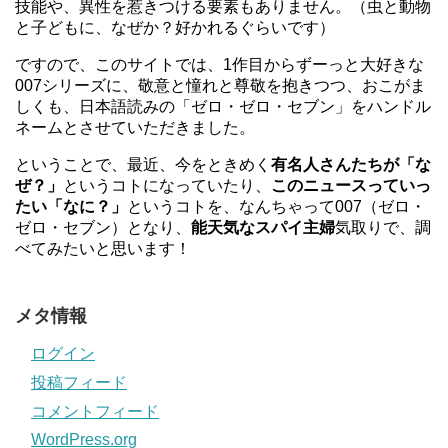
技能や、異性を惹きつける要素もありません。（虫と動物
と子どもに、なぜか？好かれるぐらいです）
ですので、このサイトでは、1作目からずーっと大好きな
007シリーズに、敬意と憧れと尊敬を抱きつつ、おこがま
しくも、日本語読みの「ゼロ・ゼロ・セブン」をハンドル
ネームとさせていただきました。
ということで、最近、今をときめく
有名人さんたちが「な
ぜ？」
というコトになっていたり、
このニュースっていっ
たい「なに？」
というコトを、なんちゃって007（ゼロ・
ゼロ・セブン）となり、
能天気なスパイ主婦
気取りで、調
べてみたいと思います！
メタ情報
ログイン
投稿フィード
コメントフィード
WordPress.org