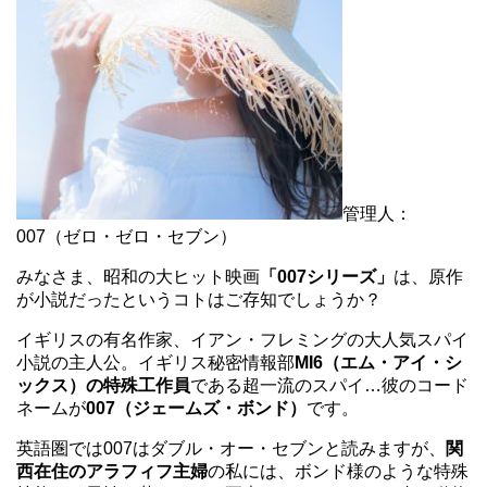
管理人：
007（ゼロ・ゼロ・セブン）
みなさま、昭和の大ヒット映画
「007シリーズ」
は、原作
が小説だったというコトはご存知でしょうか？
イギリスの有名作家、イアン・フレミングの大人気スパイ
小説の主人公。イギリス秘密情報部
MI6（エム・アイ・シ
ックス）の特殊工作員
である超一流のスパイ…彼のコード
ネームが
007（ジェームズ・ボンド）
です。
英語圏では007はダブル・オー・セブンと読みますが、
関
西在住のアラフィフ主婦
の私には、ボンド様のような特殊