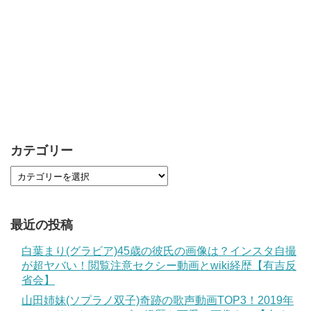
カテゴリー
最近の投稿
白葉まり(グラビア)45歳の彼氏の画像は？インスタ自撮
が超ヤバい！閲覧注意セクシー動画とwiki経歴【有吉反
省会】
山田姉妹(ソプラノ双子)奇跡の歌声動画TOP3！2019年