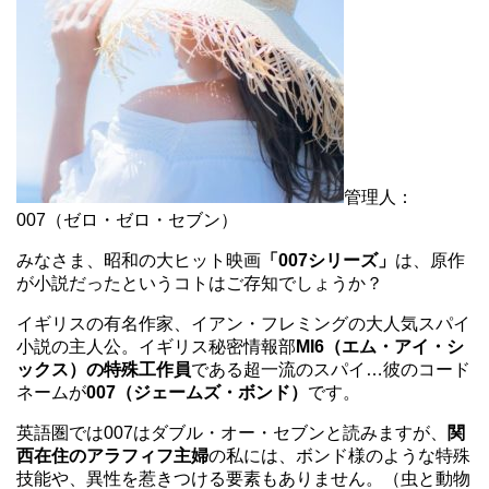
管理人：
007（ゼロ・ゼロ・セブン）
みなさま、昭和の大ヒット映画
「007シリーズ」
は、原作
が小説だったというコトはご存知でしょうか？
イギリスの有名作家、イアン・フレミングの大人気スパイ
小説の主人公。イギリス秘密情報部
MI6（エム・アイ・シ
ックス）の特殊工作員
である超一流のスパイ…彼のコード
ネームが
007（ジェームズ・ボンド）
です。
英語圏では007はダブル・オー・セブンと読みますが、
関
西在住のアラフィフ主婦
の私には、ボンド様のような特殊
技能や、異性を惹きつける要素もありません。（虫と動物