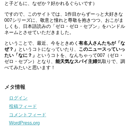
と子どもに、なぜか？好かれるぐらいです）
ですので、このサイトでは、1作目からずーっと大好きな
007シリーズに、敬意と憧れと尊敬を抱きつつ、おこがま
しくも、日本語読みの「ゼロ・ゼロ・セブン」をハンドル
ネームとさせていただきました。
ということで、最近、今をときめく
有名人さんたちが「な
ぜ？」
というコトになっていたり、
このニュースっていっ
たい「なに？」
というコトを、なんちゃって007（ゼロ・
ゼロ・セブン）となり、
能天気なスパイ主婦
気取りで、調
べてみたいと思います！
メタ情報
ログイン
投稿フィード
コメントフィード
WordPress.org