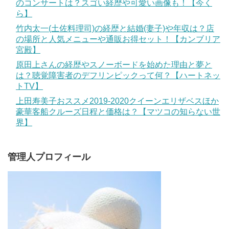
のコンサートは？スゴい経歴や可愛い画像も！【今く
ら】
竹内太一(土佐料理司)の経歴と結婚(妻子)や年収は？店
の場所と人気メニューや通販お得セット！【カンブリア
宮殿】
原田上さんの経歴やスノーボードを始めた理由と夢と
は？聴覚障害者のデフリンピックって何？【ハートネッ
トTV】
上田寿美子おススメ2019-2020クイーンエリザベスほか
豪華客船クルーズ日程と価格は？【マツコの知らない世
界】
管理人プロフィール