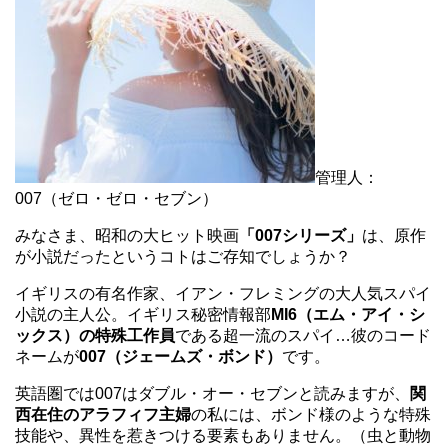
管理人：
007（ゼロ・ゼロ・セブン）
みなさま、昭和の大ヒット映画
「007シリーズ」
は、原作
が小説だったというコトはご存知でしょうか？
イギリスの有名作家、イアン・フレミングの大人気スパイ
小説の主人公。イギリス秘密情報部
MI6（エム・アイ・シ
ックス）の特殊工作員
である超一流のスパイ…彼のコード
ネームが
007（ジェームズ・ボンド）
です。
英語圏では007はダブル・オー・セブンと読みますが、
関
西在住のアラフィフ主婦
の私には、ボンド様のような特殊
技能や、異性を惹きつける要素もありません。（虫と動物