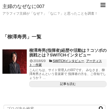
主婦のなぜなに007
アラフィフ主婦が「なぜ？」「なに？」と思ったことを調査！
「
柳澤寿男
」
一覧
柳澤寿男(指揮者)経歴や活動は？コソボの
挑戦とは？SWITCHインタビュー
2018/6/9
SWITCHインタビュー
,
アーティス
ト・作家
こんにちは、サイト管理人の007です。 みなさま、柳
澤寿男さんという音楽家で 指揮者の方を、ご存知でし
ょうか？ ...
記事を読む