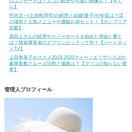
のコンサートは？スゴい経歴や可愛い画像も！【今く
ら】
竹内太一(土佐料理司)の経歴と結婚(妻子)や年収は？店
の場所と人気メニューや通販お得セット！【カンブリア
宮殿】
原田上さんの経歴やスノーボードを始めた理由と夢と
は？聴覚障害者のデフリンピックって何？【ハートネッ
トTV】
上田寿美子おススメ2019-2020クイーンエリザベスほか
豪華客船クルーズ日程と価格は？【マツコの知らない世
界】
管理人プロフィール