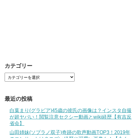
カテゴリー
最近の投稿
白葉まり(グラビア)45歳の彼氏の画像は？インスタ自撮
が超ヤバい！閲覧注意セクシー動画とwiki経歴【有吉反
省会】
山田姉妹(ソプラノ双子)奇跡の歌声動画TOP3！2019年