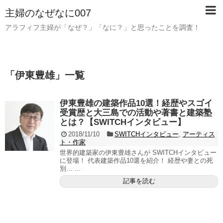
主婦のなぜなに007
アラフィフ主婦が「なぜ？」「なに？」と思ったことを調査！
「
伊東豊雄
」
一覧
伊東豊雄の建築作品10選！経歴やスゴイ
受賞歴と大三島での活動や著書と建築塾
とは？【SWITCHインタビュー】
2018/11/10
SWITCHインタビュー
,
アーティス
ト・作家
世界的建築家の伊東豊雄さんが SWITCHインタビュー
に登場！ 代表建築作品10選を紹介！ 経歴や妻との死
別… ...
記事を読む