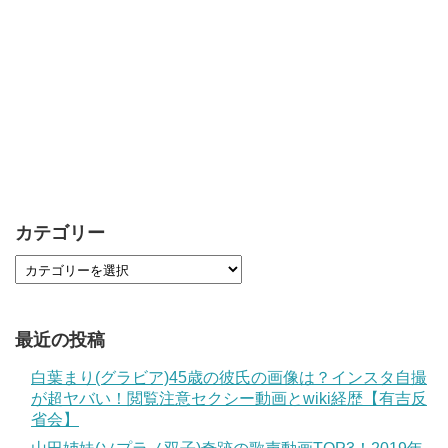
カテゴリー
最近の投稿
白葉まり(グラビア)45歳の彼氏の画像は？インスタ自撮
が超ヤバい！閲覧注意セクシー動画とwiki経歴【有吉反
省会】