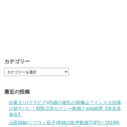
カテゴリー
最近の投稿
白葉まり(グラビア)45歳の彼氏の画像は？インスタ自撮
が超ヤバい！閲覧注意セクシー動画とwiki経歴【有吉反
省会】
山田姉妹(ソプラノ双子)奇跡の歌声動画TOP3！2019年