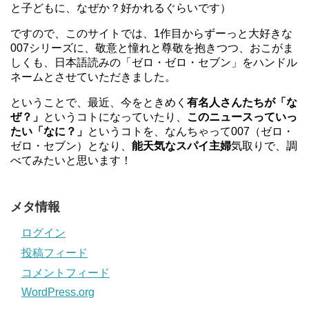
と子どもに、なぜか？好かれるぐらいです）
ですので、このサイトでは、1作目からずーっと大好きな
007シリーズに、敬意と憧れと尊敬を抱きつつ、おこがま
しくも、日本語読みの「ゼロ・ゼロ・セブン」をハンドル
ネームとさせていただきました。
ということで、最近、今をときめく
有名人さんたちが「な
ぜ？」
というコトになっていたり、
このニュースっていっ
たい「なに？」
というコトを、なんちゃって007（ゼロ・
ゼロ・セブン）となり、
能天気なスパイ主婦
気取りで、調
べてみたいと思います！
メタ情報
ログイン
投稿フィード
コメントフィード
WordPress.org