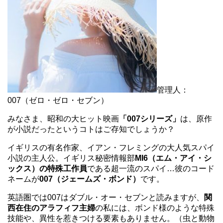
管理人：
007（ゼロ・ゼロ・セブン）
みなさま、昭和の大ヒット映画
「007シリーズ」
は、原作
が小説だったというコトはご存知でしょうか？
イギリスの有名作家、イアン・フレミングの大人気スパイ
小説の主人公。イギリス秘密情報部
MI6（エム・アイ・シ
ックス）の特殊工作員
である超一流のスパイ…彼のコード
ネームが
007（ジェームズ・ボンド）
です。
英語圏では007はダブル・オー・セブンと読みますが、
関
西在住のアラフィフ主婦
の私には、ボンド様のような特殊
技能や、異性を惹きつける要素もありません。（虫と動物