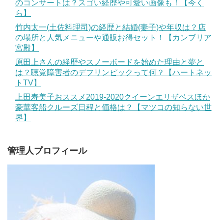
のコンサートは？スゴい経歴や可愛い画像も！【今く
ら】
竹内太一(土佐料理司)の経歴と結婚(妻子)や年収は？店
の場所と人気メニューや通販お得セット！【カンブリア
宮殿】
原田上さんの経歴やスノーボードを始めた理由と夢と
は？聴覚障害者のデフリンピックって何？【ハートネッ
トTV】
上田寿美子おススメ2019-2020クイーンエリザベスほか
豪華客船クルーズ日程と価格は？【マツコの知らない世
界】
管理人プロフィール