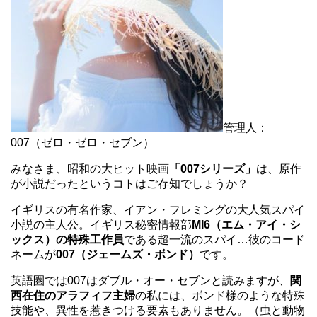
管理人：
007（ゼロ・ゼロ・セブン）
みなさま、昭和の大ヒット映画
「007シリーズ」
は、原作
が小説だったというコトはご存知でしょうか？
イギリスの有名作家、イアン・フレミングの大人気スパイ
小説の主人公。イギリス秘密情報部
MI6（エム・アイ・シ
ックス）の特殊工作員
である超一流のスパイ…彼のコード
ネームが
007（ジェームズ・ボンド）
です。
英語圏では007はダブル・オー・セブンと読みますが、
関
西在住のアラフィフ主婦
の私には、ボンド様のような特殊
技能や、異性を惹きつける要素もありません。（虫と動物