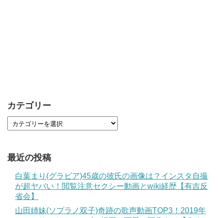
カテゴリー
最近の投稿
白葉まり(グラビア)45歳の彼氏の画像は？インスタ自撮
が超ヤバい！閲覧注意セクシー動画とwiki経歴【有吉反
省会】
山田姉妹(ソプラノ双子)奇跡の歌声動画TOP3！2019年