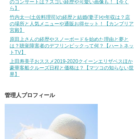
のコンサートは？スゴい経歴や可愛い画像も！【今く
ら】
竹内太一(土佐料理司)の経歴と結婚(妻子)や年収は？店
の場所と人気メニューや通販お得セット！【カンブリア
宮殿】
原田上さんの経歴やスノーボードを始めた理由と夢と
は？聴覚障害者のデフリンピックって何？【ハートネッ
トTV】
上田寿美子おススメ2019-2020クイーンエリザベスほか
豪華客船クルーズ日程と価格は？【マツコの知らない世
界】
管理人プロフィール