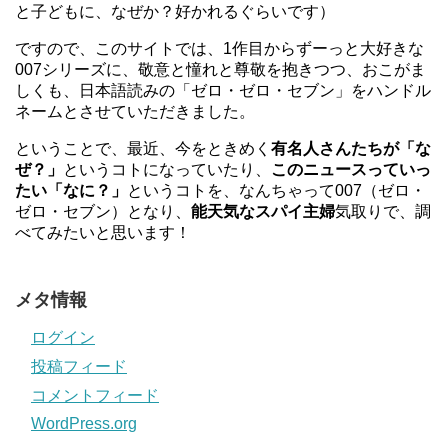
と子どもに、なぜか？好かれるぐらいです）
ですので、このサイトでは、1作目からずーっと大好きな
007シリーズに、敬意と憧れと尊敬を抱きつつ、おこがま
しくも、日本語読みの「ゼロ・ゼロ・セブン」をハンドル
ネームとさせていただきました。
ということで、最近、今をときめく
有名人さんたちが「な
ぜ？」
というコトになっていたり、
このニュースっていっ
たい「なに？」
というコトを、なんちゃって007（ゼロ・
ゼロ・セブン）となり、
能天気なスパイ主婦
気取りで、調
べてみたいと思います！
メタ情報
ログイン
投稿フィード
コメントフィード
WordPress.org