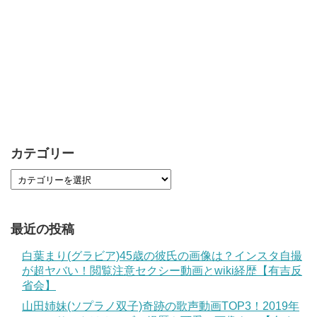
カテゴリー
最近の投稿
白葉まり(グラビア)45歳の彼氏の画像は？インスタ自撮
が超ヤバい！閲覧注意セクシー動画とwiki経歴【有吉反
省会】
山田姉妹(ソプラノ双子)奇跡の歌声動画TOP3！2019年