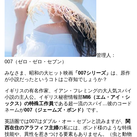
管理人：
007（ゼロ・ゼロ・セブン）
みなさま、昭和の大ヒット映画
「007シリーズ」
は、原作
が小説だったというコトはご存知でしょうか？
イギリスの有名作家、イアン・フレミングの大人気スパイ
小説の主人公。イギリス秘密情報部
MI6（エム・アイ・シ
ックス）の特殊工作員
である超一流のスパイ…彼のコード
ネームが
007（ジェームズ・ボンド）
です。
英語圏では007はダブル・オー・セブンと読みますが、
関
西在住のアラフィフ主婦
の私には、ボンド様のような特殊
技能や、異性を惹きつける要素もありません。（虫と動物