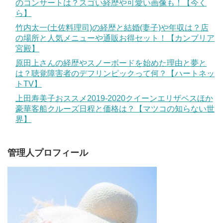
のコンサートは？スゴい経歴や可愛い画像も！【今く
ら】
竹内太一(土佐料理司)の経歴と結婚(妻子)や年収は？店
の場所と人気メニューや通販お得セット！【カンブリア
宮殿】
原田上さんの経歴やスノーボードを始めた理由と夢と
は？聴覚障害者のデフリンピックって何？【ハートネッ
トTV】
上田寿美子おススメ2019-2020クイーンエリザベスほか
豪華客船クルーズ日程と価格は？【マツコの知らない世
界】
管理人プロフィール