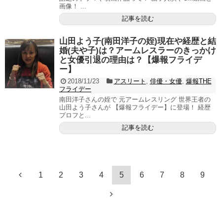
画像！ ...
記事を読む
山田よう子(南田洋子の姪)現在や経歴と結
婚(夫や子)は？アームレスラーのきっかけ
と女優引退の理由は？【爆報フライデ
ー】
2018/11/23
アスリート
,
俳優・女優
,
爆報THE
フライデー
南田洋子さんの姪で 元アームレスリング 世界王者の
山田よう子さんが 【爆報フライデー】に登場！ 経歴
プロフと...
記事を読む
1
2
3
4
5
6
7
8
9