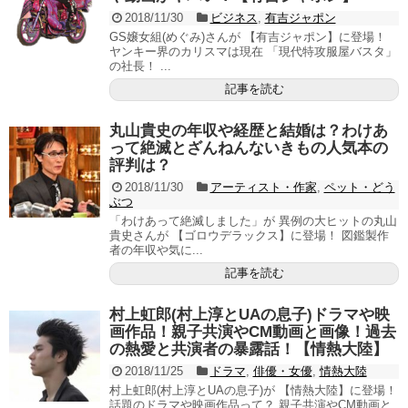
2018/11/30
ビジネス
,
有吉ジャポン
GS嬢女組(めぐみ)さんが 【有吉ジャポン】に登場！
ヤンキー界のカリスマは現在 「現代特攻服屋バスタ」
の社長！ ...
記事を読む
丸山貴史の年収や経歴と結婚は？わけあ
って絶滅とざんねんないきもの人気本の
評判は？
2018/11/30
アーティスト・作家
,
ペット・どう
ぶつ
「わけあって絶滅しました」が 異例の大ヒットの丸山
貴史さんが 【ゴロウデラックス】に登場！ 図鑑製作
者の年収や気に...
記事を読む
村上虹郎(村上淳とUAの息子)ドラマや映
画作品！親子共演やCM動画と画像！過去
の熱愛と共演者の暴露話！【情熱大陸】
2018/11/25
ドラマ
,
俳優・女優
,
情熱大陸
村上虹郎(村上淳とUAの息子)が 【情熱大陸】に登場！
話題のドラマや映画作品って？ 親子共演やCM動画と