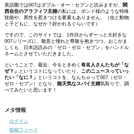
英語圏では007はダブル・オー・セブンと読みますが、
関
西在住のアラフィフ主婦
の私には、ボンド様のような特殊
技能や、異性を惹きつける要素もありません。（虫と動物
と子どもに、なぜか？好かれるぐらいです）
ですので、このサイトでは、1作目からずーっと大好きな
007シリーズに、敬意と憧れと尊敬を抱きつつ、おこがま
しくも、日本語読みの「ゼロ・ゼロ・セブン」をハンドル
ネームとさせていただきました。
ということで、最近、今をときめく
有名人さんたちが「な
ぜ？」
というコトになっていたり、
このニュースっていっ
たい「なに？」
というコトを、なんちゃって007（ゼロ・
ゼロ・セブン）となり、
能天気なスパイ主婦
気取りで、調
べてみたいと思います！
メタ情報
ログイン
投稿フィード