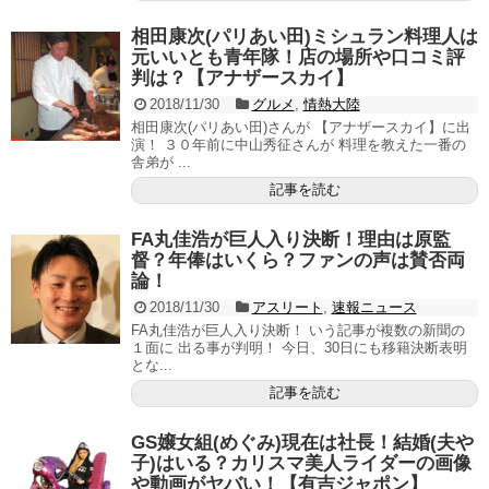
相田康次(パリあい田)ミシュラン料理人は
元いいとも青年隊！店の場所や口コミ評
判は？【アナザースカイ】
2018/11/30
グルメ
,
情熱大陸
相田康次(パリあい田)さんが 【アナザースカイ】に出
演！ ３０年前に中山秀征さんが 料理を教えた一番の
舎弟が ...
記事を読む
FA丸佳浩が巨人入り決断！理由は原監
督？年俸はいくら？ファンの声は賛否両
論！
2018/11/30
アスリート
,
速報ニュース
FA丸佳浩が巨人入り決断！ いう記事が複数の新聞の
１面に 出る事が判明！ 今日、30日にも移籍決断表明
とな...
記事を読む
GS嬢女組(めぐみ)現在は社長！結婚(夫や
子)はいる？カリスマ美人ライダーの画像
や動画がヤバい！【有吉ジャポン】