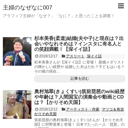
主婦のなぜなに007
アラフィフ主婦が「なぜ？」「なに？」と思ったことを調査！
杉本美香(柔道)結婚(夫や子)と現在は？出
会いやなれそめは？インスタに有名人と
の笑顔満載！【深イイ話】
2018/12/17
アスリート
,
深イイ話
杉本美香さんが【深イイ話】に登場！ 新婚メダリスト
の輝かしい経歴や 結婚した夫はだれ？子どもはいる？
その後の現在...
記事を読む
奥村旭翠(きょくすい)筑前琵琶のwiki経歴
や年齢は？人間国宝の演奏会や動画とCD
は？【かりそめ天国】
2018/12/12
アーティスト・作家
,
マツコ＆有吉
かりそめ天国
筑前琵琶の奥村旭翠(きょくすい)さんが 【かりそめ天
国】に狩野英孝と登場！ 日本でたった一人「琵琶」の