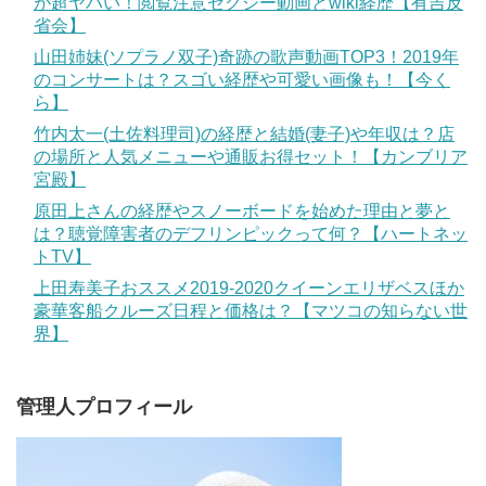
が超ヤバい！閲覧注意セクシー動画とwiki経歴【有吉反
省会】
山田姉妹(ソプラノ双子)奇跡の歌声動画TOP3！2019年
のコンサートは？スゴい経歴や可愛い画像も！【今く
ら】
竹内太一(土佐料理司)の経歴と結婚(妻子)や年収は？店
の場所と人気メニューや通販お得セット！【カンブリア
宮殿】
原田上さんの経歴やスノーボードを始めた理由と夢と
は？聴覚障害者のデフリンピックって何？【ハートネッ
トTV】
上田寿美子おススメ2019-2020クイーンエリザベスほか
豪華客船クルーズ日程と価格は？【マツコの知らない世
界】
管理人プロフィール