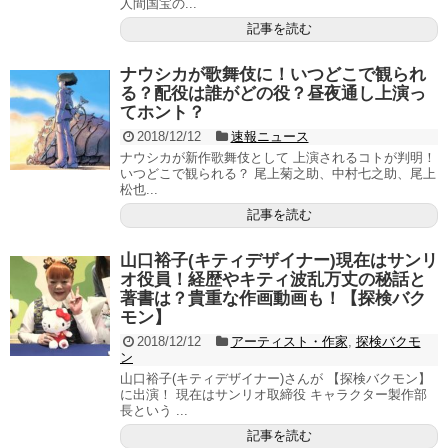
人間国宝の...
記事を読む
ナウシカが歌舞伎に！いつどこで観られ
る？配役は誰がどの役？昼夜通し上演っ
てホント？
2018/12/12
速報ニュース
ナウシカが新作歌舞伎として 上演されるコトが判明！
いつどこで観られる？ 尾上菊之助、中村七之助、尾上
松也...
記事を読む
山口裕子(キティデザイナー)現在はサンリ
オ役員！経歴やキティ波乱万丈の秘話と
著書は？貴重な作画動画も！【探検バク
モン】
2018/12/12
アーティスト・作家
,
探検バクモ
ン
山口裕子(キティデザイナー)さんが 【探検バクモン】
に出演！ 現在はサンリオ取締役 キャラクター製作部
長という ...
記事を読む