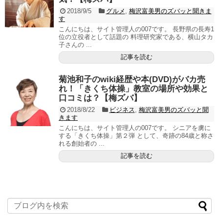
2018/9/5
グルメ
,
梅沢富美男のズバッと聞きま
す
こんにちは、サイト管理人の007です。 長野県の長寿1
位の立役者として話題の 料理研究家である、横山タカ
子さんの ...
記事を読む
菊池和子のwiki経歴や本(DVD)がバカ売
れ！「きくち体操」教室の場所や効果と
口コミは？【梅ズバ】
2018/8/22
ビジネス
,
梅沢富美男のズバッと聞
きます
こんにちは、サイト管理人の007です。 シニアを虜に
する「きくち体操」第２弾 として、奇跡の84歳と称さ
れる創始者の ...
記事を読む