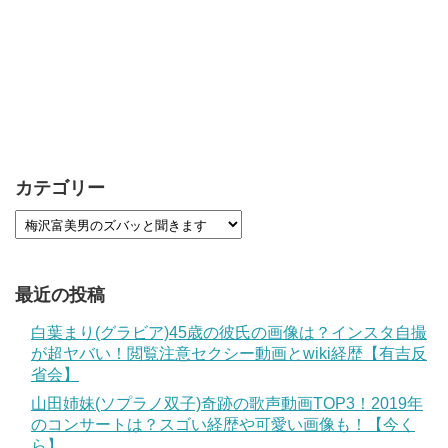
カテゴリー
最近の投稿
白葉まり(グラビア)45歳の彼氏の画像は？インスタ自撮
が超ヤバい！閲覧注意セクシー動画とwiki経歴【有吉反
省会】
山田姉妹(ソプラノ双子)奇跡の歌声動画TOP3！2019年
のコンサートは？スゴい経歴や可愛い画像も！【今く
ら】