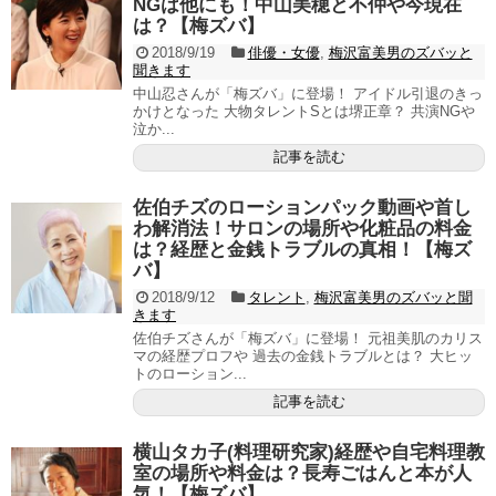
NGは他にも！中山美穂と不仲や今現在
は？【梅ズバ】
2018/9/19
俳優・女優
,
梅沢富美男のズバッと
聞きます
中山忍さんが「梅ズバ」に登場！ アイドル引退のきっ
かけとなった 大物タレントSとは堺正章？ 共演NGや
泣か...
記事を読む
佐伯チズのローションパック動画や首し
わ解消法！サロンの場所や化粧品の料金
は？経歴と金銭トラブルの真相！【梅ズ
バ】
2018/9/12
タレント
,
梅沢富美男のズバッと聞
きます
佐伯チズさんが「梅ズバ」に登場！ 元祖美肌のカリス
マの経歴プロフや 過去の金銭トラブルとは？ 大ヒッ
トのローション...
記事を読む
横山タカ子(料理研究家)経歴や自宅料理教
室の場所や料金は？長寿ごはんと本が人
気！【梅ズバ】