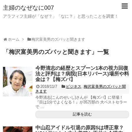
主婦のなぜなに007
アラフィフ主婦が「なぜ？」「なに？」と思ったことを調査！
ホーム
梅沢富美男のズバッと聞きます
「
梅沢富美男のズバッと聞きます
」
一覧
今野清志の経歴とスプーン1本の視力回復
法と評判は？病院(日本リバース)場所や料
金は？【梅ズバ】
2018/11/7
ビジネス
,
梅沢富美男のズバッと聞
きます
今野清志(こんのせいし)さんが 【梅ズバ】に登場！
『目は1分でよくなる！』が35万部の 大ベストセラー
で ...
記事を読む
中山忍アイドル引退の原因Sは堺正章？