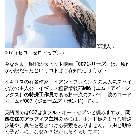
管理人：
007（ゼロ・ゼロ・セブン）
みなさま、昭和の大ヒット映画
「007シリーズ」
は、原作
が小説だったというコトはご存知でしょうか？
イギリスの有名作家、イアン・フレミングの大人気スパイ
小説の主人公。イギリス秘密情報部
MI6（エム・アイ・シ
ックス）の特殊工作員
である超一流のスパイ…彼のコード
ネームが
007（ジェームズ・ボンド）
です。
英語圏では007はダブル・オー・セブンと読みますが、
関
西在住のアラフィフ主婦
の私には、ボンド様のような特殊
技能や、異性を惹きつける要素もありません。（虫と動物
と子どもに、なぜか？好かれるぐらいです）