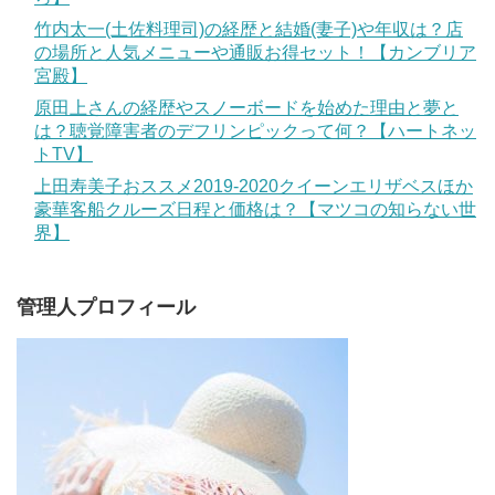
竹内太一(土佐料理司)の経歴と結婚(妻子)や年収は？店
の場所と人気メニューや通販お得セット！【カンブリア
宮殿】
原田上さんの経歴やスノーボードを始めた理由と夢と
は？聴覚障害者のデフリンピックって何？【ハートネッ
トTV】
上田寿美子おススメ2019-2020クイーンエリザベスほか
豪華客船クルーズ日程と価格は？【マツコの知らない世
界】
管理人プロフィール