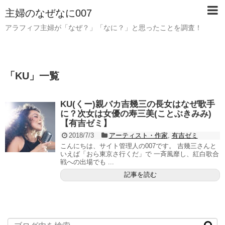
主婦のなぜなに007
アラフィフ主婦が「なぜ？」「なに？」と思ったことを調査！
「
KU
」
一覧
KU(くー)親バカ吉幾三の長女はなぜ歌手
に？次女は女優の寿三美(ことぶきみみ)
【有吉ゼミ】
2018/7/3
アーティスト・作家
,
有吉ゼミ
こんにちは、サイト管理人の007です。 吉幾三さんと
いえば「おら東京さ行くだ」で 一斉風靡し、紅白歌合
戦への出場でも ...
記事を読む