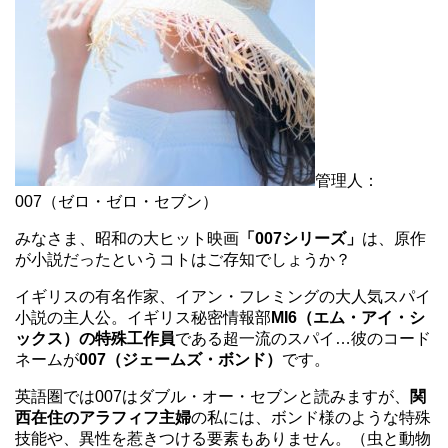
管理人：
007（ゼロ・ゼロ・セブン）
みなさま、昭和の大ヒット映画
「007シリーズ」
は、原作
が小説だったというコトはご存知でしょうか？
イギリスの有名作家、イアン・フレミングの大人気スパイ
小説の主人公。イギリス秘密情報部
MI6（エム・アイ・シ
ックス）の特殊工作員
である超一流のスパイ…彼のコード
ネームが
007（ジェームズ・ボンド）
です。
英語圏では007はダブル・オー・セブンと読みますが、
関
西在住のアラフィフ主婦
の私には、ボンド様のような特殊
技能や、異性を惹きつける要素もありません。（虫と動物