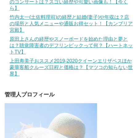
のコンサートは？スゴい経歴や可愛い画像も！【今く
ら】
竹内太一(土佐料理司)の経歴と結婚(妻子)や年収は？店
の場所と人気メニューや通販お得セット！【カンブリア
宮殿】
原田上さんの経歴やスノーボードを始めた理由と夢と
は？聴覚障害者のデフリンピックって何？【ハートネッ
トTV】
上田寿美子おススメ2019-2020クイーンエリザベスほか
豪華客船クルーズ日程と価格は？【マツコの知らない世
界】
管理人プロフィール