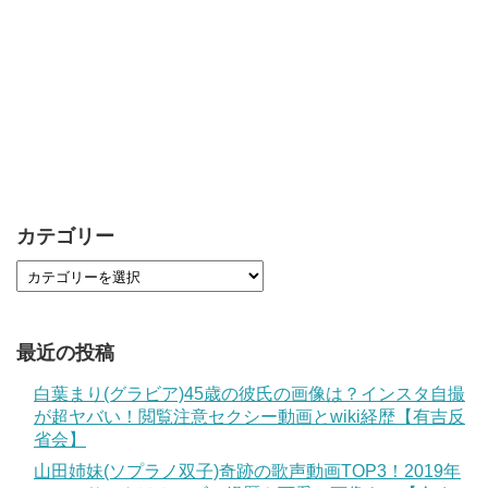
カテゴリー
最近の投稿
白葉まり(グラビア)45歳の彼氏の画像は？インスタ自撮
が超ヤバい！閲覧注意セクシー動画とwiki経歴【有吉反
省会】
山田姉妹(ソプラノ双子)奇跡の歌声動画TOP3！2019年