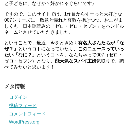
と子どもに、なぜか？好かれるぐらいです）
ですので、このサイトでは、1作目からずーっと大好きな
007シリーズに、敬意と憧れと尊敬を抱きつつ、おこがま
しくも、日本語読みの「ゼロ・ゼロ・セブン」をハンドル
ネームとさせていただきました。
ということで、最近、今をときめく
有名人さんたちが「な
ぜ？」
というコトになっていたり、
このニュースっていっ
たい「なに？」
というコトを、なんちゃって007（ゼロ・
ゼロ・セブン）となり、
能天気なスパイ主婦
気取りで、調
べてみたいと思います！
メタ情報
ログイン
投稿フィード
コメントフィード
WordPress.org