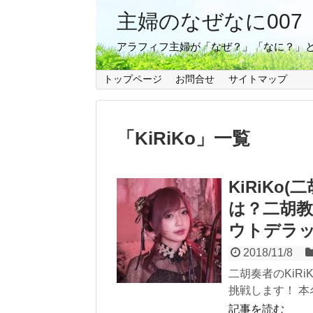
主婦のなぜなに007
アラフィフ主婦が「なぜ？」「なに？」
トップページ
お問合せ
サイトマップ
「
KiRiKo
」
一覧
KiRiKo
は？二胡
ウトデラ
2018/11/8
二胡奏者のKiR
挑戦します！ 本名
記事を読む