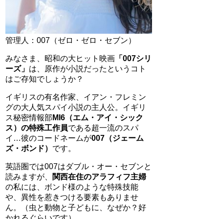
管理人：007（ゼロ・ゼロ・セブン）
みなさま、昭和の大ヒット映画
「007シリ
ーズ」
は、原作が小説だったというコト
はご存知でしょうか？
イギリスの有名作家、イアン・フレミン
グの大人気スパイ小説の主人公。イギリ
ス秘密情報部
MI6（エム・アイ・シック
ス）の特殊工作員
である超一流のスパ
イ…彼のコードネームが
007（ジェーム
ズ・ボンド）
です。
英語圏では007はダブル・オー・セブンと
読みますが、
関西在住のアラフィフ主婦
の私には、ボンド様のような特殊技能
や、異性を惹きつける要素もありませ
ん。（虫と動物と子どもに、なぜか？好
かれるぐらいです）