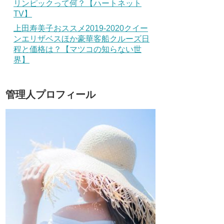
リンピックって何？【ハートネット
TV】
上田寿美子おススメ2019-2020クイー
ンエリザベスほか豪華客船クルーズ日
程と価格は？【マツコの知らない世
界】
管理人プロフィール