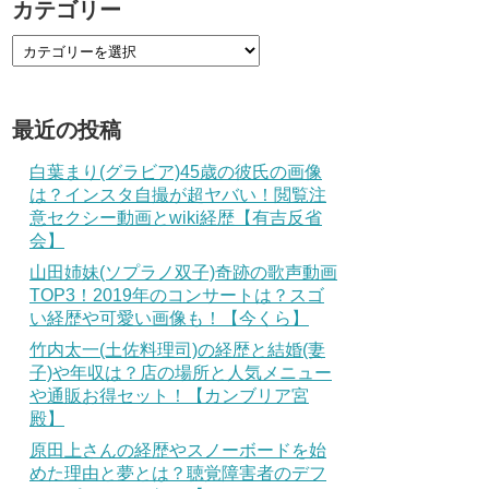
カテゴリー
最近の投稿
白葉まり(グラビア)45歳の彼氏の画像
は？インスタ自撮が超ヤバい！閲覧注
意セクシー動画とwiki経歴【有吉反省
会】
山田姉妹(ソプラノ双子)奇跡の歌声動画
TOP3！2019年のコンサートは？スゴ
い経歴や可愛い画像も！【今くら】
竹内太一(土佐料理司)の経歴と結婚(妻
子)や年収は？店の場所と人気メニュー
や通販お得セット！【カンブリア宮
殿】
原田上さんの経歴やスノーボードを始
めた理由と夢とは？聴覚障害者のデフ