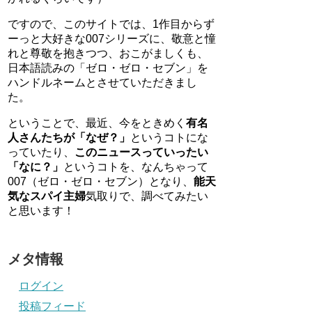
ですので、このサイトでは、1作目からず
ーっと大好きな007シリーズに、敬意と憧
れと尊敬を抱きつつ、おこがましくも、
日本語読みの「ゼロ・ゼロ・セブン」を
ハンドルネームとさせていただきまし
た。
ということで、最近、今をときめく
有名
人さんたちが「なぜ？」
というコトにな
っていたり、
このニュースっていったい
「なに？」
というコトを、なんちゃって
007（ゼロ・ゼロ・セブン）となり、
能天
気なスパイ主婦
気取りで、調べてみたい
と思います！
メタ情報
ログイン
投稿フィード