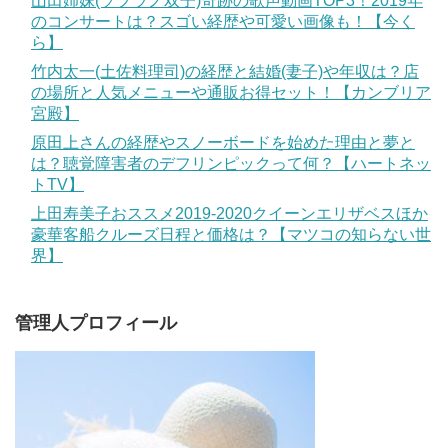
山田姉妹(ソプラノ双子)奇跡の歌声動画TOP3！2019年
のコンサートは？スゴい経歴や可愛い画像も！【今く
ら】
竹内太一(土佐料理司)の経歴と結婚(妻子)や年収は？店
の場所と人気メニューや通販お得セット！【カンブリア
宮殿】
原田上さんの経歴やスノーボードを始めた理由と夢と
は？聴覚障害者のデフリンピックって何？【ハートネッ
トTV】
上田寿美子おススメ2019-2020クイーンエリザベスほか
豪華客船クルーズ日程と価格は？【マツコの知らない世
界】
管理人プロフィール