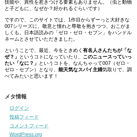
技能や、異性を惹きつける要素もありません。（虫と動物
と子どもに、なぜか？好かれるぐらいです）
ですので、このサイトでは、1作目からずーっと大好きな
007シリーズに、敬意と憧れと尊敬を抱きつつ、おこがま
しくも、日本語読みの「ゼロ・ゼロ・セブン」をハンドル
ネームとさせていただきました。
ということで、最近、今をときめく
有名人さんたちが「な
ぜ？」
というコトになっていたり、
このニュースっていっ
たい「なに？」
というコトを、なんちゃって007（ゼロ・
ゼロ・セブン）となり、
能天気なスパイ主婦
気取りで、調
べてみたいと思います！
メタ情報
ログイン
投稿フィード
コメントフィード
WordPress.org