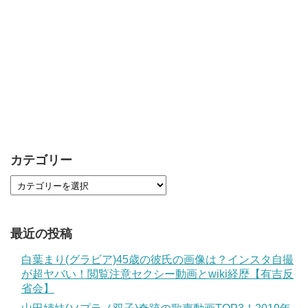
カテゴリー
最近の投稿
白葉まり(グラビア)45歳の彼氏の画像は？インスタ自撮
が超ヤバい！閲覧注意セクシー動画とwiki経歴【有吉反
省会】