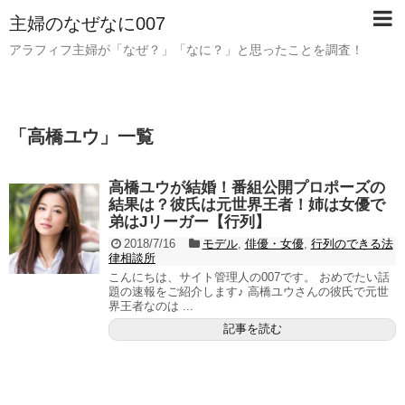
主婦のなぜなに007
アラフィフ主婦が「なぜ？」「なに？」と思ったことを調査！
「
高橋ユウ
」
一覧
高橋ユウが結婚！番組公開プロポーズの
結果は？彼氏は元世界王者！姉は女優で
弟はJリーガー【行列】
2018/7/16
モデル
,
俳優・女優
,
行列のできる法
律相談所
こんにちは、サイト管理人の007です。 おめでたい話
題の速報をご紹介します♪ 高橋ユウさんの彼氏で元世
界王者なのは ...
記事を読む