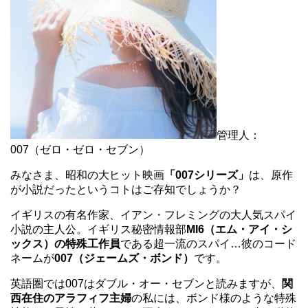
管理人：
007（ゼロ・ゼロ・セブン）
みなさま、昭和の大ヒット映画
「007シリーズ」
は、原作
が小説だったというコトはご存知でしょうか？
イギリスの有名作家、イアン・フレミングの大人気スパイ
小説の主人公。イギリス秘密情報部
MI6（エム・アイ・シ
ックス）の特殊工作員
である超一流のスパイ…彼のコード
ネームが
007（ジェームズ・ボンド）
です。
英語圏では007はダブル・オー・セブンと読みますが、
関
西在住のアラフィフ主婦
の私には、ボンド様のような特殊