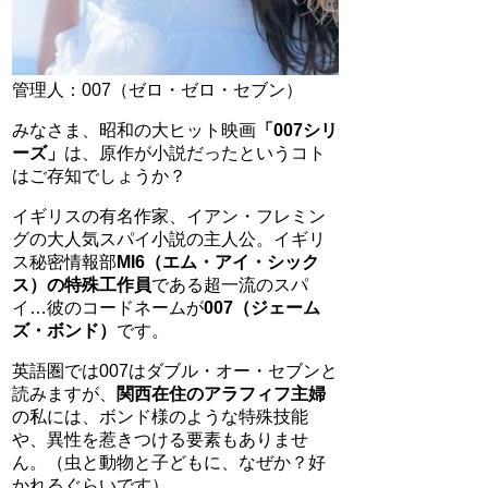
管理人：007（ゼロ・ゼロ・セブン）
みなさま、昭和の大ヒット映画
「007シリ
ーズ」
は、原作が小説だったというコト
はご存知でしょうか？
イギリスの有名作家、イアン・フレミン
グの大人気スパイ小説の主人公。イギリ
ス秘密情報部
MI6（エム・アイ・シック
ス）の特殊工作員
である超一流のスパ
イ…彼のコードネームが
007（ジェーム
ズ・ボンド）
です。
英語圏では007はダブル・オー・セブンと
読みますが、
関西在住のアラフィフ主婦
の私には、ボンド様のような特殊技能
や、異性を惹きつける要素もありませ
ん。（虫と動物と子どもに、なぜか？好
かれるぐらいです）