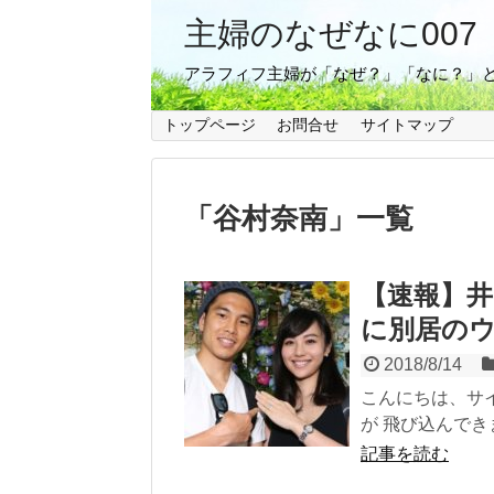
主婦のなぜなに007
アラフィフ主婦が「なぜ？」「なに？」
トップページ
お問合せ
サイトマップ
「
谷村奈南
」
一覧
【速報】井
に別居の
2018/8/14
こんにちは、サイ
が 飛び込んできま
記事を読む