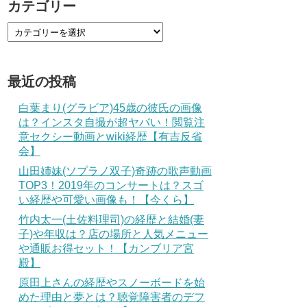
カテゴリー
最近の投稿
白葉まり(グラビア)45歳の彼氏の画像
は？インスタ自撮が超ヤバい！閲覧注
意セクシー動画とwiki経歴【有吉反省
会】
山田姉妹(ソプラノ双子)奇跡の歌声動画
TOP3！2019年のコンサートは？スゴ
い経歴や可愛い画像も！【今くら】
竹内太一(土佐料理司)の経歴と結婚(妻
子)や年収は？店の場所と人気メニュー
や通販お得セット！【カンブリア宮
殿】
原田上さんの経歴やスノーボードを始
めた理由と夢とは？聴覚障害者のデフ