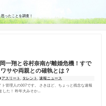
と思ったことを調査！
岡一翔と谷村奈南が離婚危機！すで
ウワサや両親との確執とは？
アスリート
,
タレント
,
速報ニュース
ト管理人の007です。 さきほど、ちょっと残念な速報
した！ 昨年大みそか...