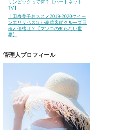
リンピックって何？【ハートネット
TV】
上田寿美子おススメ2019-2020クイー
ンエリザベスほか豪華客船クルーズ日
程と価格は？【マツコの知らない世
界】
管理人プロフィール