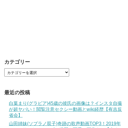
カテゴリー
最近の投稿
白葉まり(グラビア)45歳の彼氏の画像は？インスタ自撮
が超ヤバい！閲覧注意セクシー動画とwiki経歴【有吉反
省会】
山田姉妹(ソプラノ双子)奇跡の歌声動画TOP3！2019年