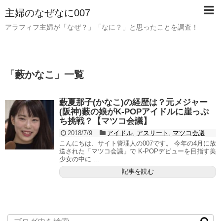
主婦のなぜなに007
アラフィフ主婦が「なぜ？」「なに？」と思ったことを調査！
「
藪かなこ
」
一覧
藪夏那子(かなこ)の経歴は？元メジャー
(阪神)藪の娘がK-POPアイドルに崖っぷ
ち挑戦？【マツコ会議】
2018/7/9
アイドル
,
アスリート
,
マツコ会議
こんにちは、サイト管理人の007です。 今年の4月に放
送された「マツコ会議」で K-POPデビューを目指す美
少女の中に ...
記事を読む