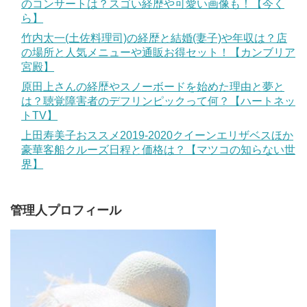
のコンサートは？スゴい経歴や可愛い画像も！【今く
ら】
竹内太一(土佐料理司)の経歴と結婚(妻子)や年収は？店
の場所と人気メニューや通販お得セット！【カンブリア
宮殿】
原田上さんの経歴やスノーボードを始めた理由と夢と
は？聴覚障害者のデフリンピックって何？【ハートネッ
トTV】
上田寿美子おススメ2019-2020クイーンエリザベスほか
豪華客船クルーズ日程と価格は？【マツコの知らない世
界】
管理人プロフィール