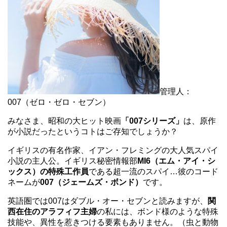
管理人：
007（ゼロ・ゼロ・セブン）
みなさま、昭和の大ヒット映画
「007シリーズ」
は、原作
が小説だったというコトはご存知でしょうか？
イギリスの有名作家、イアン・フレミングの大人気スパイ
小説の主人公。イギリス秘密情報部
MI6（エム・アイ・シ
ックス）の特殊工作員
である超一流のスパイ…彼のコード
ネームが
007（ジェームズ・ボンド）
です。
英語圏では007はダブル・オー・セブンと読みますが、
関
西在住のアラフィフ主婦
の私には、ボンド様のような特殊
技能や、異性を惹きつける要素もありません。（虫と動物