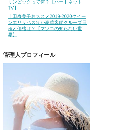
リンピックって何？【ハートネット
TV】
上田寿美子おススメ2019-2020クイー
ンエリザベスほか豪華客船クルーズ日
程と価格は？【マツコの知らない世
界】
管理人プロフィール