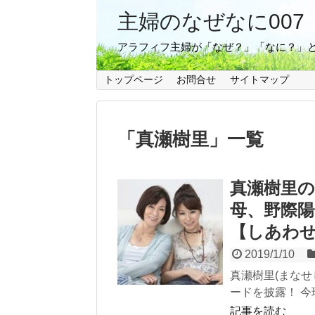
主婦のなぜなに007
アラフィフ主婦が「なぜ？」「なに？」
トップページ
お問合せ
サイトマップ
「
真瀬樹里
」
一覧
真瀬樹里
母、野際
【しあわ
2019/1/10
真瀬樹里(まなせ
ードを披露！ 今
記事を読む