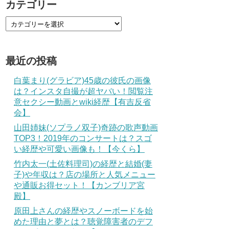
カテゴリー
最近の投稿
白葉まり(グラビア)45歳の彼氏の画像
は？インスタ自撮が超ヤバい！閲覧注
意セクシー動画とwiki経歴【有吉反省
会】
山田姉妹(ソプラノ双子)奇跡の歌声動画
TOP3！2019年のコンサートは？スゴ
い経歴や可愛い画像も！【今くら】
竹内太一(土佐料理司)の経歴と結婚(妻
子)や年収は？店の場所と人気メニュー
や通販お得セット！【カンブリア宮
殿】
原田上さんの経歴やスノーボードを始
めた理由と夢とは？聴覚障害者のデフ