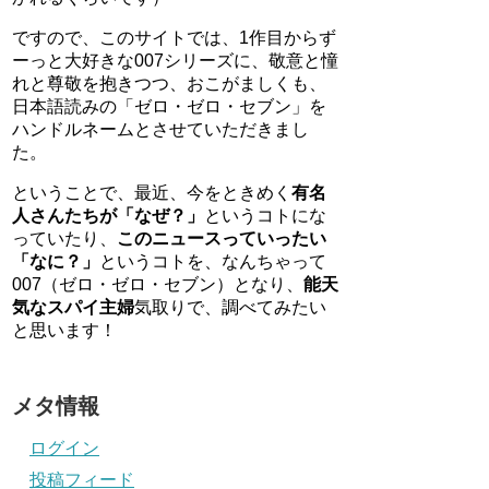
ですので、このサイトでは、1作目からず
ーっと大好きな007シリーズに、敬意と憧
れと尊敬を抱きつつ、おこがましくも、
日本語読みの「ゼロ・ゼロ・セブン」を
ハンドルネームとさせていただきまし
た。
ということで、最近、今をときめく
有名
人さんたちが「なぜ？」
というコトにな
っていたり、
このニュースっていったい
「なに？」
というコトを、なんちゃって
007（ゼロ・ゼロ・セブン）となり、
能天
気なスパイ主婦
気取りで、調べてみたい
と思います！
メタ情報
ログイン
投稿フィード