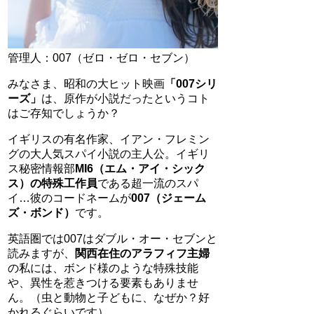
管理人：007（ゼロ・ゼロ・セブン）
みなさま、昭和の大ヒット映画
「007シリ
ーズ」
は、原作が小説だったというコト
はご存知でしょうか？
イギリスの有名作家、イアン・フレミン
グの大人気スパイ小説の主人公。イギリ
ス秘密情報部
MI6（エム・アイ・シック
ス）の特殊工作員
である超一流のスパ
イ…彼のコードネームが
007（ジェーム
ズ・ボンド）
です。
英語圏では007はダブル・オー・セブンと
読みますが、
関西在住のアラフィフ主婦
の私には、ボンド様のような特殊技能
や、異性を惹きつける要素もありませ
ん。（虫と動物と子どもに、なぜか？好
かれるぐらいです）