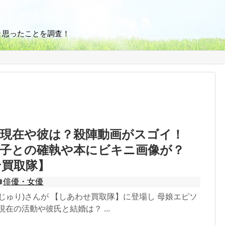
と思ったことを調査！
の現在や彼は？殺陣動画がスゴイ！
陽子との確執や本にビキニ画像が？
せ買取隊】
俳優・女優
じゅり)さんが 【しあわせ買取隊】に登場し 母娘エピソ
現在の活動や彼氏と結婚は？ ...