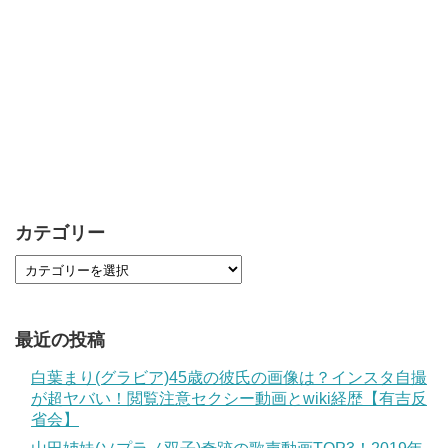
カテゴリー
最近の投稿
白葉まり(グラビア)45歳の彼氏の画像は？インスタ自撮
が超ヤバい！閲覧注意セクシー動画とwiki経歴【有吉反
省会】