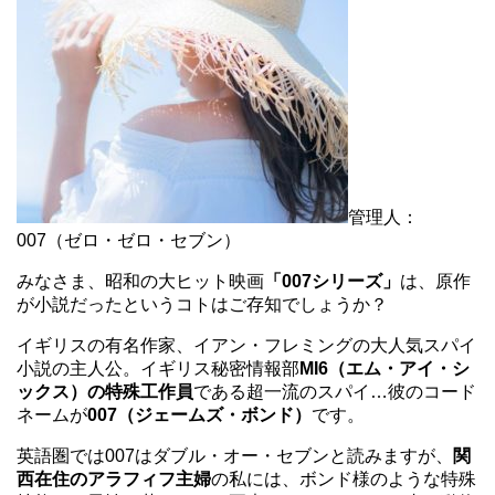
管理人：
007（ゼロ・ゼロ・セブン）
みなさま、昭和の大ヒット映画
「007シリーズ」
は、原作
が小説だったというコトはご存知でしょうか？
イギリスの有名作家、イアン・フレミングの大人気スパイ
小説の主人公。イギリス秘密情報部
MI6（エム・アイ・シ
ックス）の特殊工作員
である超一流のスパイ…彼のコード
ネームが
007（ジェームズ・ボンド）
です。
英語圏では007はダブル・オー・セブンと読みますが、
関
西在住のアラフィフ主婦
の私には、ボンド様のような特殊