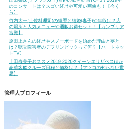
山田姉妹(ソプラノ双子)奇跡の歌声動画TOP3！2019年
のコンサートは？スゴい経歴や可愛い画像も！【今く
ら】
竹内太一(土佐料理司)の経歴と結婚(妻子)や年収は？店
の場所と人気メニューや通販お得セット！【カンブリア
宮殿】
原田上さんの経歴やスノーボードを始めた理由と夢と
は？聴覚障害者のデフリンピックって何？【ハートネッ
トTV】
上田寿美子おススメ2019-2020クイーンエリザベスほか
豪華客船クルーズ日程と価格は？【マツコの知らない世
界】
管理人プロフィール