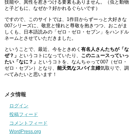
技能や、異性を惹きつける要素もありません。（虫と動物
と子どもに、なぜか？好かれるぐらいです）
ですので、このサイトでは、1作目からずーっと大好きな
007シリーズに、敬意と憧れと尊敬を抱きつつ、おこがま
しくも、日本語読みの「ゼロ・ゼロ・セブン」をハンドル
ネームとさせていただきました。
ということで、最近、今をときめく
有名人さんたちが「な
ぜ？」
というコトになっていたり、
このニュースっていっ
たい「なに？」
というコトを、なんちゃって007（ゼロ・
ゼロ・セブン）となり、
能天気なスパイ主婦
気取りで、調
べてみたいと思います！
メタ情報
ログイン
投稿フィード
コメントフィード
WordPress.org