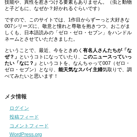
技能や、異性を惹きつける要素もありません。（虫と動物
と子どもに、なぜか？好かれるぐらいです）
ですので、このサイトでは、1作目からずーっと大好きな
007シリーズに、敬意と憧れと尊敬を抱きつつ、おこがま
しくも、日本語読みの「ゼロ・ゼロ・セブン」をハンドル
ネームとさせていただきました。
ということで、最近、今をときめく
有名人さんたちが「な
ぜ？」
というコトになっていたり、
このニュースっていっ
たい「なに？」
というコトを、なんちゃって007（ゼロ・
ゼロ・セブン）となり、
能天気なスパイ主婦
気取りで、調
べてみたいと思います！
メタ情報
ログイン
投稿フィード
コメントフィード
WordPress.org