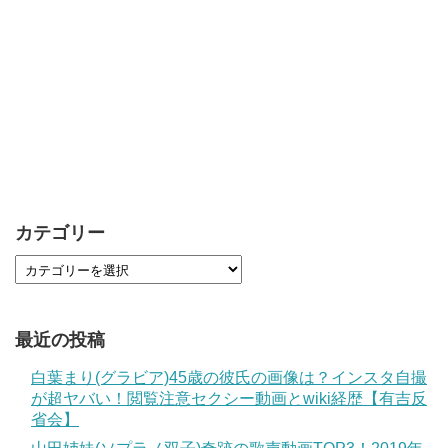
カテゴリー
最近の投稿
白葉まり(グラビア)45歳の彼氏の画像は？インスタ自撮
が超ヤバい！閲覧注意セクシー動画とwiki経歴【有吉反
省会】