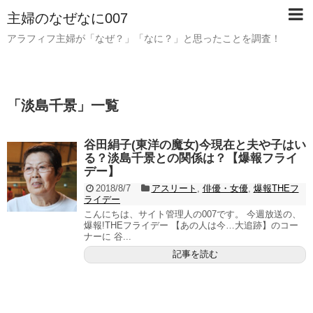
主婦のなぜなに007
アラフィフ主婦が「なぜ？」「なに？」と思ったことを調査！
「
淡島千景
」
一覧
谷田絹子(東洋の魔女)今現在と夫や子はい
る？淡島千景との関係は？【爆報フライ
デー】
2018/8/7
アスリート
,
俳優・女優
,
爆報THEフ
ライデー
こんにちは、サイト管理人の007です。 今週放送の、
爆報!THEフライデー 【あの人は今…大追跡】のコー
ナーに 谷...
記事を読む