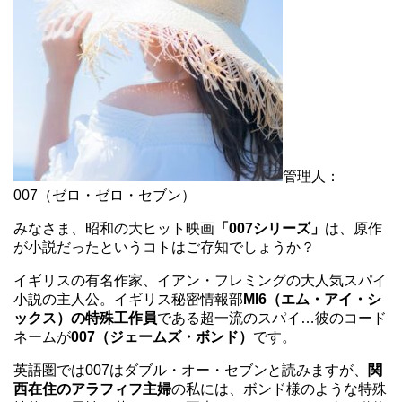
管理人：
007（ゼロ・ゼロ・セブン）
みなさま、昭和の大ヒット映画
「007シリーズ」
は、原作
が小説だったというコトはご存知でしょうか？
イギリスの有名作家、イアン・フレミングの大人気スパイ
小説の主人公。イギリス秘密情報部
MI6（エム・アイ・シ
ックス）の特殊工作員
である超一流のスパイ…彼のコード
ネームが
007（ジェームズ・ボンド）
です。
英語圏では007はダブル・オー・セブンと読みますが、
関
西在住のアラフィフ主婦
の私には、ボンド様のような特殊