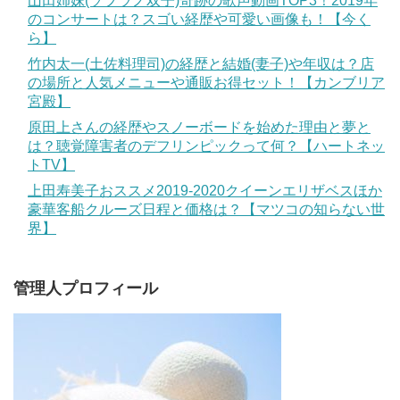
山田姉妹(ソプラノ双子)奇跡の歌声動画TOP3！2019年
のコンサートは？スゴい経歴や可愛い画像も！【今く
ら】
竹内太一(土佐料理司)の経歴と結婚(妻子)や年収は？店
の場所と人気メニューや通販お得セット！【カンブリア
宮殿】
原田上さんの経歴やスノーボードを始めた理由と夢と
は？聴覚障害者のデフリンピックって何？【ハートネッ
トTV】
上田寿美子おススメ2019-2020クイーンエリザベスほか
豪華客船クルーズ日程と価格は？【マツコの知らない世
界】
管理人プロフィール