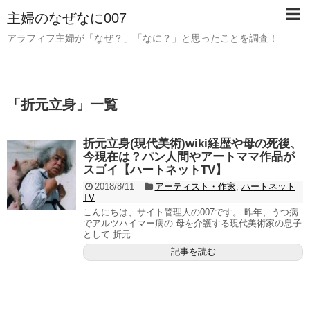
主婦のなぜなに007
アラフィフ主婦が「なぜ？」「なに？」と思ったことを調査！
「
折元立身
」
一覧
折元立身(現代美術)wiki経歴や母の死後、
今現在は？パン人間やアートママ作品が
スゴイ【ハートネットTV】
2018/8/11
アーティスト・作家
,
ハートネット
TV
こんにちは、サイト管理人の007です。 昨年、うつ病
でアルツハイマー病の 母を介護する現代美術家の息子
として 折元...
記事を読む