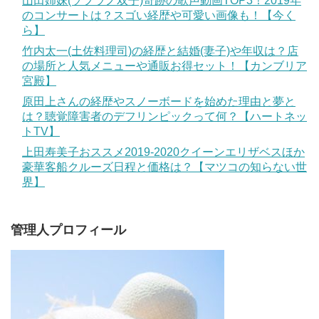
山田姉妹(ソプラノ双子)奇跡の歌声動画TOP3！2019年
のコンサートは？スゴい経歴や可愛い画像も！【今く
ら】
竹内太一(土佐料理司)の経歴と結婚(妻子)や年収は？店
の場所と人気メニューや通販お得セット！【カンブリア
宮殿】
原田上さんの経歴やスノーボードを始めた理由と夢と
は？聴覚障害者のデフリンピックって何？【ハートネッ
トTV】
上田寿美子おススメ2019-2020クイーンエリザベスほか
豪華客船クルーズ日程と価格は？【マツコの知らない世
界】
管理人プロフィール