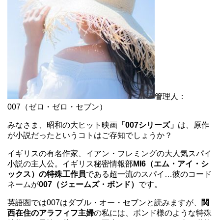
管理人：
007（ゼロ・ゼロ・セブン）
みなさま、昭和の大ヒット映画
「007シリーズ」
は、原作
が小説だったというコトはご存知でしょうか？
イギリスの有名作家、イアン・フレミングの大人気スパイ
小説の主人公。イギリス秘密情報部
MI6（エム・アイ・シ
ックス）の特殊工作員
である超一流のスパイ…彼のコード
ネームが
007（ジェームズ・ボンド）
です。
英語圏では007はダブル・オー・セブンと読みますが、
関
西在住のアラフィフ主婦
の私には、ボンド様のような特殊