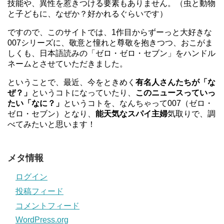
技能や、異性を惹きつける要素もありません。（虫と動物
と子どもに、なぜか？好かれるぐらいです）
ですので、このサイトでは、1作目からずーっと大好きな
007シリーズに、敬意と憧れと尊敬を抱きつつ、おこがま
しくも、日本語読みの「ゼロ・ゼロ・セブン」をハンドル
ネームとさせていただきました。
ということで、最近、今をときめく
有名人さんたちが「な
ぜ？」
というコトになっていたり、
このニュースっていっ
たい「なに？」
というコトを、なんちゃって007（ゼロ・
ゼロ・セブン）となり、
能天気なスパイ主婦
気取りで、調
べてみたいと思います！
メタ情報
ログイン
投稿フィード
コメントフィード
WordPress.org