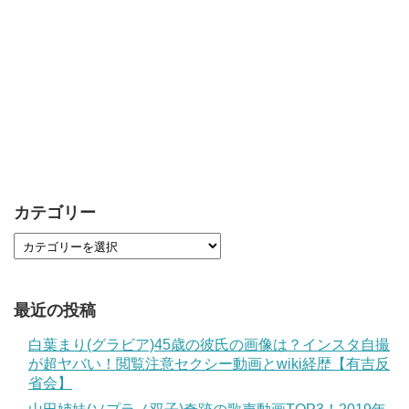
カテゴリー
最近の投稿
白葉まり(グラビア)45歳の彼氏の画像は？インスタ自撮
が超ヤバい！閲覧注意セクシー動画とwiki経歴【有吉反
省会】