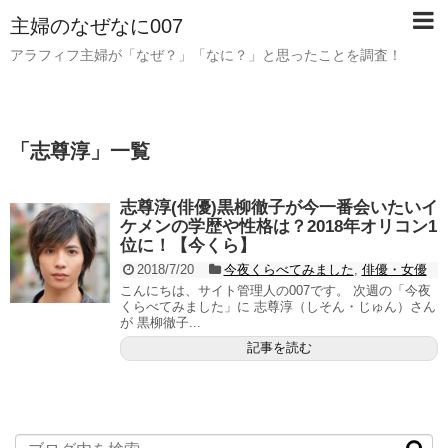
主婦のなぜなに007
アラフィフ主婦が「なぜ？」「なに？」と思ったことを調査！
「
志尊淳
」
一覧
志尊淳(俳優)黒柳徹子が今一番会いたいイ
ケメンの学歴や性格は？2018年オリコン1
位に！【今くら】
2018/7/20
今夜くらべてみました
,
俳優・女優
こんにちは、サイト管理人の007です。 次週の「今夜
くらべてみました」に 志尊淳（しそん・じゅん）さん
が 黒柳徹子...
記事を読む