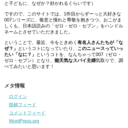
と子どもに、なぜか？好かれるぐらいです）
ですので、このサイトでは、1作目からずーっと大好きな
007シリーズに、敬意と憧れと尊敬を抱きつつ、おこがま
しくも、日本語読みの「ゼロ・ゼロ・セブン」をハンドル
ネームとさせていただきました。
ということで、最近、今をときめく
有名人さんたちが「な
ぜ？」
というコトになっていたり、
このニュースっていっ
たい「なに？」
というコトを、なんちゃって007（ゼロ・
ゼロ・セブン）となり、
能天気なスパイ主婦
気取りで、調
べてみたいと思います！
メタ情報
ログイン
投稿フィード
コメントフィード
WordPress.org