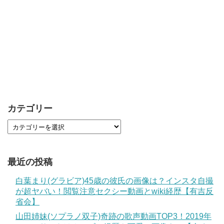
カテゴリー
最近の投稿
白葉まり(グラビア)45歳の彼氏の画像は？インスタ自撮
が超ヤバい！閲覧注意セクシー動画とwiki経歴【有吉反
省会】
山田姉妹(ソプラノ双子)奇跡の歌声動画TOP3！2019年