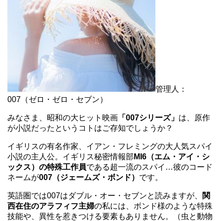
管理人：
007（ゼロ・ゼロ・セブン）
みなさま、昭和の大ヒット映画
「007シリーズ」
は、原作
が小説だったというコトはご存知でしょうか？
イギリスの有名作家、イアン・フレミングの大人気スパイ
小説の主人公。イギリス秘密情報部
MI6（エム・アイ・シ
ックス）の特殊工作員
である超一流のスパイ…彼のコード
ネームが
007（ジェームズ・ボンド）
です。
英語圏では007はダブル・オー・セブンと読みますが、
関
西在住のアラフィフ主婦
の私には、ボンド様のような特殊
技能や、異性を惹きつける要素もありません。（虫と動物