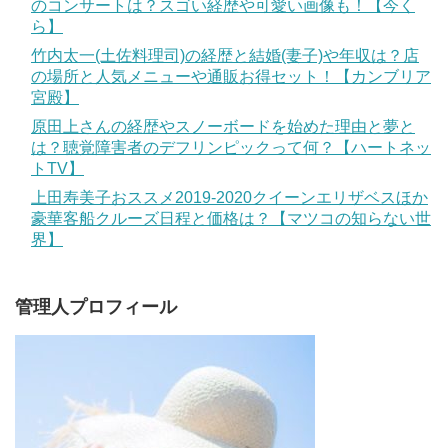
のコンサートは？スゴい経歴や可愛い画像も！【今く
ら】
竹内太一(土佐料理司)の経歴と結婚(妻子)や年収は？店
の場所と人気メニューや通販お得セット！【カンブリア
宮殿】
原田上さんの経歴やスノーボードを始めた理由と夢と
は？聴覚障害者のデフリンピックって何？【ハートネッ
トTV】
上田寿美子おススメ2019-2020クイーンエリザベスほか
豪華客船クルーズ日程と価格は？【マツコの知らない世
界】
管理人プロフィール