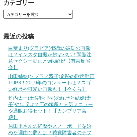
カテゴリー
最近の投稿
白葉まり(グラビア)45歳の彼氏の画像
は？インスタ自撮が超ヤバい！閲覧注
意セクシー動画とwiki経歴【有吉反省
会】
山田姉妹(ソプラノ双子)奇跡の歌声動画
TOP3！2019年のコンサートは？スゴ
い経歴や可愛い画像も！【今くら】
竹内太一(土佐料理司)の経歴と結婚(妻
子)や年収は？店の場所と人気メニュー
や通販お得セット！【カンブリア宮
殿】
原田上さんの経歴やスノーボードを始
めた理由と夢とは？聴覚障害者のデフ