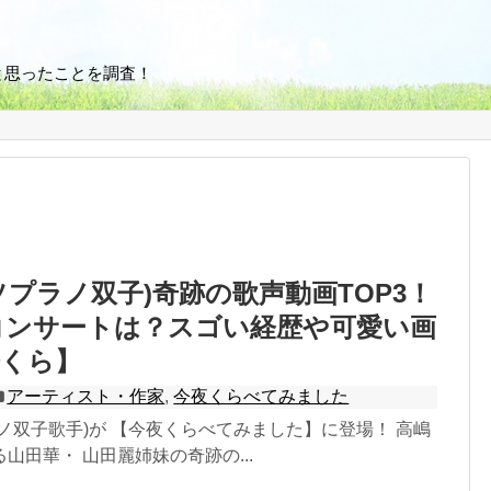
と思ったことを調査！
ソプラノ双子)奇跡の歌声動画TOP3！
のコンサートは？スゴい経歴や可愛い画
今くら】
アーティスト・作家
,
今夜くらべてみました
ノ双子歌手)が 【今夜くらべてみました】に登場！ 高嶋
山田華・ 山田麗姉妹の奇跡の...