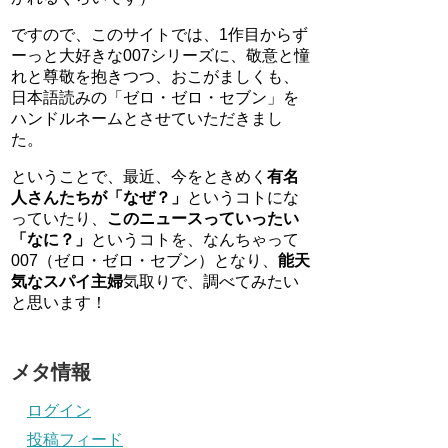
ですので、このサイトでは、1作目からず
ーっと大好きな007シリーズに、敬意と憧
れと尊敬を抱きつつ、おこがましくも、
日本語読みの「ゼロ・ゼロ・セブン」を
ハンドルネームとさせていただきまし
た。
ということで、最近、今をときめく
有名
人さんたちが「なぜ？」
というコトにな
っていたり、
このニュースっていったい
「なに？」
というコトを、なんちゃって
007（ゼロ・ゼロ・セブン）となり、
能天
気なスパイ主婦
気取りで、調べてみたい
と思います！
メタ情報
ログイン
投稿フィード