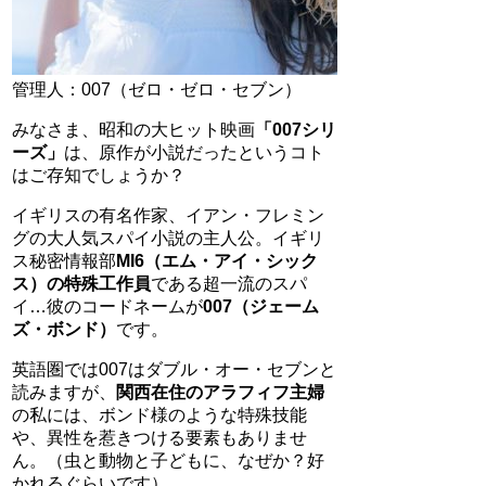
管理人：007（ゼロ・ゼロ・セブン）
みなさま、昭和の大ヒット映画
「007シリ
ーズ」
は、原作が小説だったというコト
はご存知でしょうか？
イギリスの有名作家、イアン・フレミン
グの大人気スパイ小説の主人公。イギリ
ス秘密情報部
MI6（エム・アイ・シック
ス）の特殊工作員
である超一流のスパ
イ…彼のコードネームが
007（ジェーム
ズ・ボンド）
です。
英語圏では007はダブル・オー・セブンと
読みますが、
関西在住のアラフィフ主婦
の私には、ボンド様のような特殊技能
や、異性を惹きつける要素もありませ
ん。（虫と動物と子どもに、なぜか？好
かれるぐらいです）