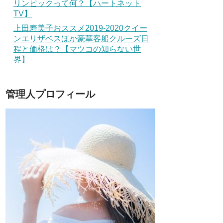
リンピックって何？【ハートネット
TV】
上田寿美子おススメ2019-2020クイー
ンエリザベスほか豪華客船クルーズ日
程と価格は？【マツコの知らない世
界】
管理人プロフィール