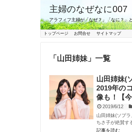
主婦のなぜなに007
アラフィフ主婦が「なぜ？」「なに？」
トップページ
お問合せ
サイトマップ
「
山田姉妹
」
一覧
山田姉妹(
2019年
像も！【
2019/6/12
山田姉妹(ソプラ
ちさ子が絶賛する
記事を読む