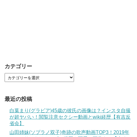
カテゴリー
最近の投稿
白葉まり(グラビア)45歳の彼氏の画像は？インスタ自撮
が超ヤバい！閲覧注意セクシー動画とwiki経歴【有吉反
省会】
山田姉妹(ソプラノ双子)奇跡の歌声動画TOP3！2019年