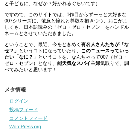
と子どもに、なぜか？好かれるぐらいです）
ですので、このサイトでは、1作目からずーっと大好きな
007シリーズに、敬意と憧れと尊敬を抱きつつ、おこがま
しくも、日本語読みの「ゼロ・ゼロ・セブン」をハンドル
ネームとさせていただきました。
ということで、最近、今をときめく
有名人さんたちが「な
ぜ？」
というコトになっていたり、
このニュースっていっ
たい「なに？」
というコトを、なんちゃって007（ゼロ・
ゼロ・セブン）となり、
能天気なスパイ主婦
気取りで、調
べてみたいと思います！
メタ情報
ログイン
投稿フィード
コメントフィード
WordPress.org