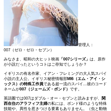
管理人：
007（ゼロ・ゼロ・セブン）
みなさま、昭和の大ヒット映画
「007シリーズ」
は、原作
が小説だったというコトはご存知でしょうか？
イギリスの有名作家、イアン・フレミングの大人気スパイ
小説の主人公。イギリス秘密情報部
MI6（エム・アイ・シ
ックス）の特殊工作員
である超一流のスパイ…彼のコード
ネームが
007（ジェームズ・ボンド）
です。
英語圏では007はダブル・オー・セブンと読みますが、
関
西在住のアラフィフ主婦
の私には、ボンド様のような特殊
技能や、異性を惹きつける要素もありません。（虫と動物