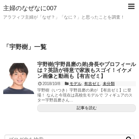
主婦のなぜなに007
アラフィフ主婦が「なぜ？」「なに？」と思ったことを調査！
「
宇野樹
」
一覧
宇野樹(宇野昌磨の弟)身長やプロフィール
は？英語が得意で家族もスゴイ！イケメ
ン画像と動画も【有吉ゼミ】
2018/10/8
モデル
,
有吉ゼミ
,
未分類
宇野樹（いつき）宇野昌磨の弟が 【有吉ゼミ】に登
場！ なんと今現在は高校生モデルで フィギュアのス
ター宇野昌磨さん...
記事を読む