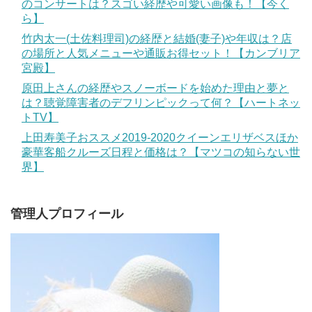
のコンサートは？スゴい経歴や可愛い画像も！【今く
ら】
竹内太一(土佐料理司)の経歴と結婚(妻子)や年収は？店
の場所と人気メニューや通販お得セット！【カンブリア
宮殿】
原田上さんの経歴やスノーボードを始めた理由と夢と
は？聴覚障害者のデフリンピックって何？【ハートネッ
トTV】
上田寿美子おススメ2019-2020クイーンエリザベスほか
豪華客船クルーズ日程と価格は？【マツコの知らない世
界】
管理人プロフィール