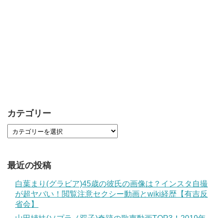
カテゴリー
最近の投稿
白葉まり(グラビア)45歳の彼氏の画像は？インスタ自撮
が超ヤバい！閲覧注意セクシー動画とwiki経歴【有吉反
省会】