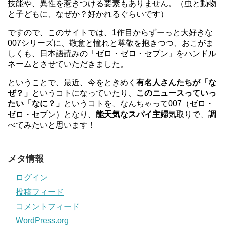
技能や、異性を惹きつける要素もありません。（虫と動物
と子どもに、なぜか？好かれるぐらいです）
ですので、このサイトでは、1作目からずーっと大好きな
007シリーズに、敬意と憧れと尊敬を抱きつつ、おこがま
しくも、日本語読みの「ゼロ・ゼロ・セブン」をハンドル
ネームとさせていただきました。
ということで、最近、今をときめく
有名人さんたちが「な
ぜ？」
というコトになっていたり、
このニュースっていっ
たい「なに？」
というコトを、なんちゃって007（ゼロ・
ゼロ・セブン）となり、
能天気なスパイ主婦
気取りで、調
べてみたいと思います！
メタ情報
ログイン
投稿フィード
コメントフィード
WordPress.org