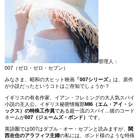
管理人：
007（ゼロ・ゼロ・セブン）
みなさま、昭和の大ヒット映画
「007シリーズ」
は、原作
が小説だったというコトはご存知でしょうか？
イギリスの有名作家、イアン・フレミングの大人気スパイ
小説の主人公。イギリス秘密情報部
MI6（エム・アイ・シ
ックス）の特殊工作員
である超一流のスパイ…彼のコード
ネームが
007（ジェームズ・ボンド）
です。
英語圏では007はダブル・オー・セブンと読みますが、
関
西在住のアラフィフ主婦
の私には、ボンド様のような特殊