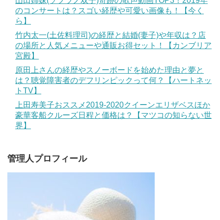
山田姉妹(ソプラノ双子)奇跡の歌声動画TOP3！2019年
のコンサートは？スゴい経歴や可愛い画像も！【今く
ら】
竹内太一(土佐料理司)の経歴と結婚(妻子)や年収は？店
の場所と人気メニューや通販お得セット！【カンブリア
宮殿】
原田上さんの経歴やスノーボードを始めた理由と夢と
は？聴覚障害者のデフリンピックって何？【ハートネッ
トTV】
上田寿美子おススメ2019-2020クイーンエリザベスほか
豪華客船クルーズ日程と価格は？【マツコの知らない世
界】
管理人プロフィール