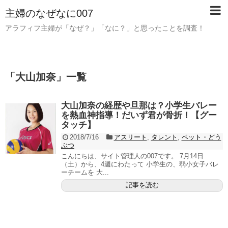
主婦のなぜなに007
アラフィフ主婦が「なぜ？」「なに？」と思ったことを調査！
「
大山加奈
」
一覧
大山加奈の経歴や旦那は？小学生バレー
を熱血神指導！だいず君が骨折！【グー
タッチ】
2018/7/16
アスリート
,
タレント
,
ペット・どう
ぶつ
こんにちは、サイト管理人の007です。 7月14日
（土）から、4週にわたって 小学生の、弱小女子バレ
ーチームを 大...
記事を読む