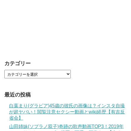
カテゴリー
最近の投稿
白葉まり(グラビア)45歳の彼氏の画像は？インスタ自撮
が超ヤバい！閲覧注意セクシー動画とwiki経歴【有吉反
省会】
山田姉妹(ソプラノ双子)奇跡の歌声動画TOP3！2019年