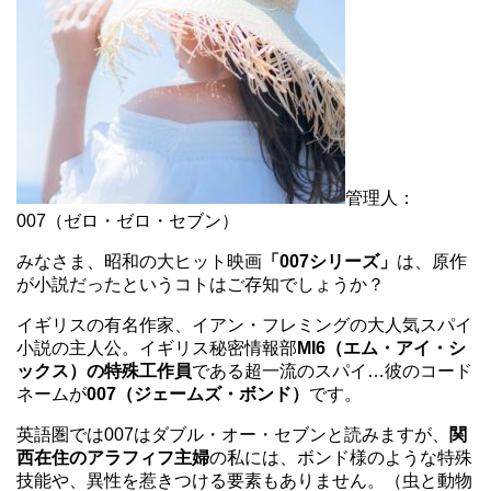
管理人：
007（ゼロ・ゼロ・セブン）
みなさま、昭和の大ヒット映画
「007シリーズ」
は、原作
が小説だったというコトはご存知でしょうか？
イギリスの有名作家、イアン・フレミングの大人気スパイ
小説の主人公。イギリス秘密情報部
MI6（エム・アイ・シ
ックス）の特殊工作員
である超一流のスパイ…彼のコード
ネームが
007（ジェームズ・ボンド）
です。
英語圏では007はダブル・オー・セブンと読みますが、
関
西在住のアラフィフ主婦
の私には、ボンド様のような特殊
技能や、異性を惹きつける要素もありません。（虫と動物