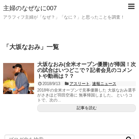
主婦のなぜなに007
アラフィフ主婦が「なぜ？」「なに？」と思ったことを調査！
「
大坂なおみ
」
一覧
大坂なおみ(全米オープン優勝)が帰国！次
の試合はいつどこで？記者会見のコメン
トや動画は？？
2018/9/13
アスリート
,
速報ニュース
2018年の全米オープンで見事優勝した 大坂なおみ選手
がさきほど羽田空港に 無事帰国しました。 というコ
トで、次の...
記事を読む