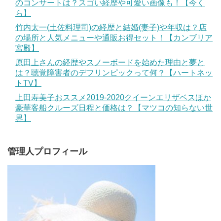
のコンサートは？スゴい経歴や可愛い画像も！【今く
ら】
竹内太一(土佐料理司)の経歴と結婚(妻子)や年収は？店
の場所と人気メニューや通販お得セット！【カンブリア
宮殿】
原田上さんの経歴やスノーボードを始めた理由と夢と
は？聴覚障害者のデフリンピックって何？【ハートネッ
トTV】
上田寿美子おススメ2019-2020クイーンエリザベスほか
豪華客船クルーズ日程と価格は？【マツコの知らない世
界】
管理人プロフィール