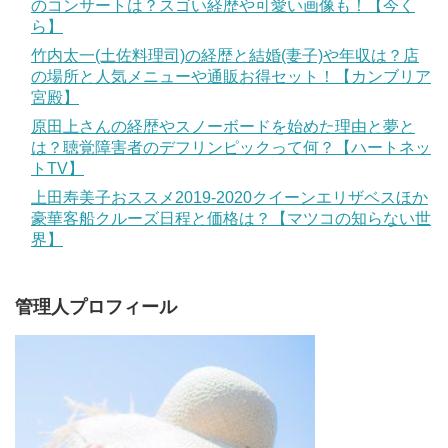
のコンサートは？スゴい経歴や可愛い画像も！【今く
ら】
竹内太一(土佐料理司)の経歴と結婚(妻子)や年収は？店
の場所と人気メニューや通販お得セット！【カンブリア
宮殿】
原田上さんの経歴やスノーボードを始めた理由と夢と
は？聴覚障害者のデフリンピックって何？【ハートネッ
トTV】
上田寿美子おススメ2019-2020クイーンエリザベスほか
豪華客船クルーズ日程と価格は？【マツコの知らない世
界】
管理人プロフィール