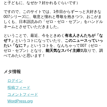
と子どもに、なぜか？好かれるぐらいです）
ですので、このサイトでは、1作目からずーっと大好きな
007シリーズに、敬意と憧れと尊敬を抱きつつ、おこがま
しくも、日本語読みの「ゼロ・ゼロ・セブン」をハンドル
ネームとさせていただきました。
ということで、最近、今をときめく
有名人さんたちが「な
ぜ？」
というコトになっていたり、
このニュースっていっ
たい「なに？」
というコトを、なんちゃって007（ゼロ・
ゼロ・セブン）となり、
能天気なスパイ主婦
気取りで、調
べてみたいと思います！
メタ情報
ログイン
投稿フィード
コメントフィード
WordPress.org