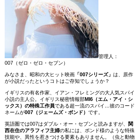
管理人：
007（ゼロ・ゼロ・セブン）
みなさま、昭和の大ヒット映画
「007シリーズ」
は、原作
が小説だったというコトはご存知でしょうか？
イギリスの有名作家、イアン・フレミングの大人気スパイ
小説の主人公。イギリス秘密情報部
MI6（エム・アイ・シ
ックス）の特殊工作員
である超一流のスパイ…彼のコード
ネームが
007（ジェームズ・ボンド）
です。
英語圏では007はダブル・オー・セブンと読みますが、
関
西在住のアラフィフ主婦
の私には、ボンド様のような特殊
技能や、異性を惹きつける要素もありません。（虫と動物