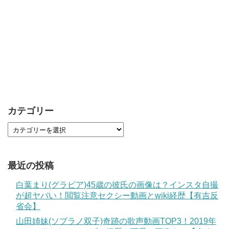
カテゴリー
最近の投稿
白葉まり(グラビア)45歳の彼氏の画像は？インスタ自撮
が超ヤバい！閲覧注意セクシー動画とwiki経歴【有吉反
省会】
山田姉妹(ソプラノ双子)奇跡の歌声動画TOP3！2019年