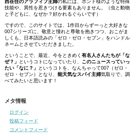
西在住のアラフィフ主婦
の私には、ボンド様のような特殊
技能や、異性を惹きつける要素もありません。（虫と動物
と子どもに、なぜか？好かれるぐらいです）
ですので、このサイトでは、1作目からずーっと大好きな
007シリーズに、敬意と憧れと尊敬を抱きつつ、おこがま
しくも、日本語読みの「ゼロ・ゼロ・セブン」をハンドル
ネームとさせていただきました。
ということで、最近、今をときめく
有名人さんたちが「な
ぜ？」
というコトになっていたり、
このニュースっていっ
たい「なに？」
というコトを、なんちゃって007（ゼロ・
ゼロ・セブン）となり、
能天気なスパイ主婦
気取りで、調
べてみたいと思います！
メタ情報
ログイン
投稿フィード
コメントフィード