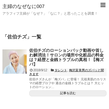
主婦のなぜなに007
アラフィフ主婦が「なぜ？」「なに？」と思ったことを調査！
「
佐伯チズ
」
一覧
佐伯チズのローションパック動画や首し
わ解消法！サロンの場所や化粧品の料金
は？経歴と金銭トラブルの真相！【梅ズ
バ】
2018/9/12
タレント
,
梅沢富美男のズバッと聞
きます
佐伯チズさんが「梅ズバ」に登場！ 元祖美肌のカリス
マの経歴プロフや 過去の金銭トラブルとは？ 大ヒッ
トのローション...
記事を読む