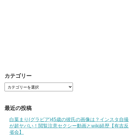
カテゴリー
最近の投稿
白葉まり(グラビア)45歳の彼氏の画像は？インスタ自撮
が超ヤバい！閲覧注意セクシー動画とwiki経歴【有吉反
省会】