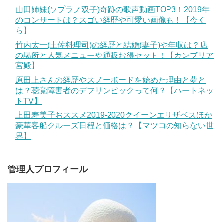
山田姉妹(ソプラノ双子)奇跡の歌声動画TOP3！2019年
のコンサートは？スゴい経歴や可愛い画像も！【今く
ら】
竹内太一(土佐料理司)の経歴と結婚(妻子)や年収は？店
の場所と人気メニューや通販お得セット！【カンブリア
宮殿】
原田上さんの経歴やスノーボードを始めた理由と夢と
は？聴覚障害者のデフリンピックって何？【ハートネッ
トTV】
上田寿美子おススメ2019-2020クイーンエリザベスほか
豪華客船クルーズ日程と価格は？【マツコの知らない世
界】
管理人プロフィール