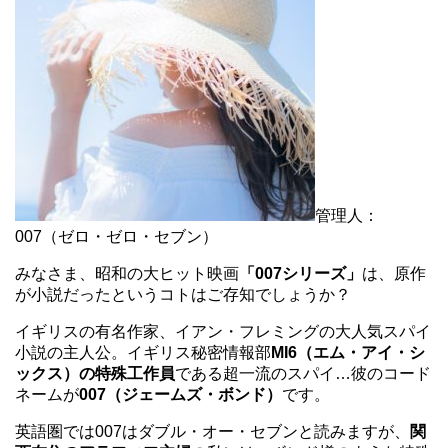
管理人：
007（ゼロ・ゼロ・セブン）
みなさま、昭和の大ヒット映画
「007シリーズ」
は、原作
が小説だったというコトはご存知でしょうか？
イギリスの有名作家、イアン・フレミングの大人気スパイ
小説の主人公。イギリス秘密情報部
MI6（エム・アイ・シ
ックス）の特殊工作員
である超一流のスパイ…彼のコード
ネームが
007（ジェームズ・ボンド）
です。
英語圏では007はダブル・オー・セブンと読みますが、
関