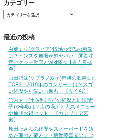
カテゴリー
最近の投稿
白葉まり(グラビア)45歳の彼氏の画像
は？インスタ自撮が超ヤバい！閲覧注
意セクシー動画とwiki経歴【有吉反省
会】
山田姉妹(ソプラノ双子)奇跡の歌声動画
TOP3！2019年のコンサートは？スゴ
い経歴や可愛い画像も！【今くら】
竹内太一(土佐料理司)の経歴と結婚(妻
子)や年収は？店の場所と人気メニュー
や通販お得セット！【カンブリア宮
殿】
原田上さんの経歴やスノーボードを始
めた理由と夢とは？聴覚障害者のデフ