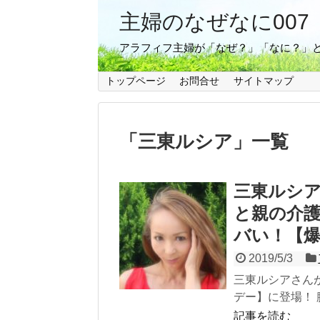
主婦のなぜなに007
アラフィフ主婦が「なぜ？」「なに？」
トップページ
お問合せ
サイトマップ
「
三東ルシア
」
一覧
三東ルシ
と親の介
バい！【
2019/5/3
三東ルシアさん
デー】に登場！ 
記事を読む