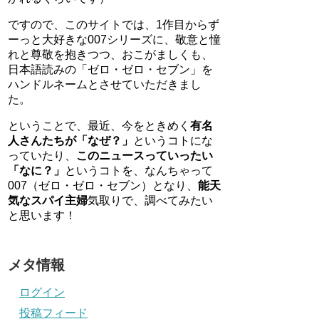
ですので、このサイトでは、1作目からず
ーっと大好きな007シリーズに、敬意と憧
れと尊敬を抱きつつ、おこがましくも、
日本語読みの「ゼロ・ゼロ・セブン」を
ハンドルネームとさせていただきまし
た。
ということで、最近、今をときめく
有名
人さんたちが「なぜ？」
というコトにな
っていたり、
このニュースっていったい
「なに？」
というコトを、なんちゃって
007（ゼロ・ゼロ・セブン）となり、
能天
気なスパイ主婦
気取りで、調べてみたい
と思います！
メタ情報
ログイン
投稿フィード