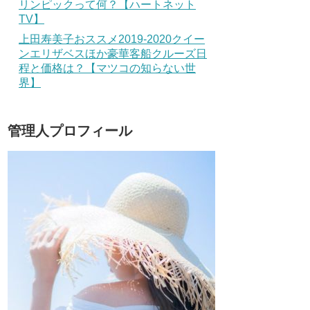
リンピックって何？【ハートネット
TV】
上田寿美子おススメ2019-2020クイー
ンエリザベスほか豪華客船クルーズ日
程と価格は？【マツコの知らない世
界】
管理人プロフィール