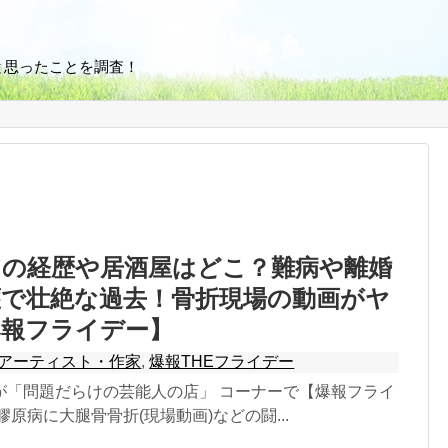
と思ったことを調査！
アの経歴や居酒屋はどこ？難病や離婚
護で壮絶な過去！骨折現場の動画がヤ
爆報フライデー】
アーティスト・作家
,
爆報THEフライデー
が「問題だらけの芸能人の店」 コーナーで【爆報フライ
膠原病に大腿骨骨折(現場動画)などの闘...