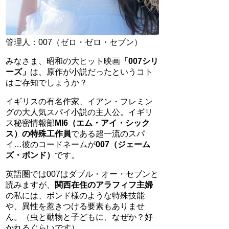
管理人：007（ゼロ・ゼロ・セブン）
みなさま、昭和の大ヒット映画
「007シリ
ーズ」
は、原作が小説だったというコト
はご存知でしょうか？
イギリスの有名作家、イアン・フレミン
グの大人気スパイ小説の主人公。イギリ
ス秘密情報部
MI6（エム・アイ・シック
ス）の特殊工作員
である超一流のスパ
イ…彼のコードネームが
007（ジェーム
ズ・ボンド）
です。
英語圏では007はダブル・オー・セブンと
読みますが、
関西在住のアラフィフ主婦
の私には、ボンド様のような特殊技能
や、異性を惹きつける要素もありませ
ん。（虫と動物と子どもに、なぜか？好
かれるぐらいです）